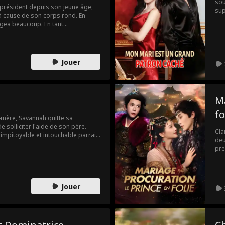
sou
 président depuis son jeune âge,
sup
 à cause de son corps rond. En
mys
gea beaucoup. En tant
à l
ement une relation avec le
ass
 ne l'apprécie pas, alors elle n'osa
com
ute attente, quelqu'un d'autre prit
fer
..?
Jouer
hom
Ma
fo
-mère, Savannah quitte sa
solliciter l'aide de son père.
Cla
l'impitoyable et intouchable parrain
deu
essé lors d'une embuscade. Une
pre
 retrouve publiquement, mû par une
ils
 terrifient toute la ville.
Lor
de 
ses
Jouer
pou
sup
ell