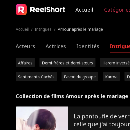
Accueil
Catégorie
Accueil
/
Intrigues
/
Amour après le mariage
Acteurs
Actrices
Identités
Intrigu
Affaires
Demi-frères et demi-sœurs
Harem inversé
Sentiments Cachés
Favori du groupe
Karma
D
Collection de films Amour après le mariage
La pantoufle de verr
celle que j'ai toujou