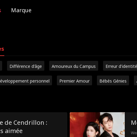
s
Marque
es
Différence d'âge
Amoureux du Campus
Erreur d'identit
éveloppement personnel
Premier Amour
Bébés Génies
e de Cendrillon :
M
rs aimée
Wen