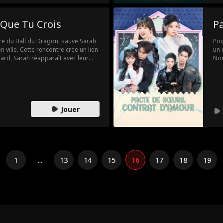
« m
son
 Que Tu Crois
P
vil
tro
tre du Hall du Dragon, sauve Sarah
rec
Pou
n ville. Cette rencontre crée un lien
rév
un 
tard, Sarah réapparaît avec leur
Nor
té, Ethan est déterminé à assumer
l'h
chemin semé d'embûches,
L'a
lible d'Ethan permet au trio de
emp
âtir la vie de famille paisible
réa
Jouer
1
...
13
14
15
16
17
18
19