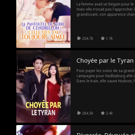
La femme avait un béguin pour le
mais elle n'osait pas l'approcher
grandissant, son apparence chan
qu'assistante, elle eut accidentell
président, mais elle craignait qu'il
pas révéler son identité. Contre to
son identité et voulut même la tuer.
204.7k
1.7k
Choyée par le Tyran
Pour payer les soins de sa grand
campagne pour Hadleyburg afin de 
Dans le train, elle sauve Hudson, 
de la mafia locale, gravement bl
fois Savannah en ville, Hudson la
passion féroce et une obsession qui
284.3k
2.4k