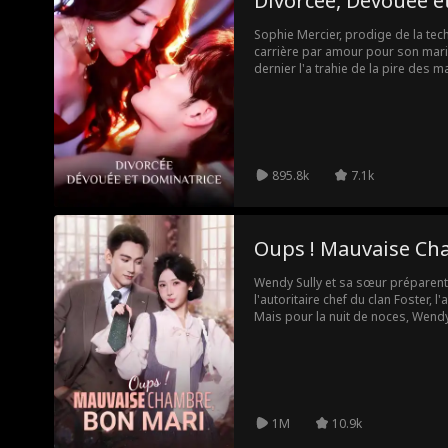
Divorcée, Dévouée e
Sophie Mercier, prodige de la techn
carrière par amour pour son mari
dernier l'a trahie de la pire des m
l'obliger à s'occuper de sa maîtr
brisé mais déterminée, Sophie de
froidement possession de sa fortu
technologiques vitaux. Ce coup d
de l'entrée en bourse de la socié
la faillite. Durant cette bataille, 
895.8k
7.1k
son ancienne belle-famille et ra
Une fois libre, elle recroise le ch
jeunesse, et l'épouse sur un coup
inconditionnel, Sophie fait un re
Oups ! Mauvaise Ch
tech. Réussissant aussi bien en am
savoure sa revanche tandis que s
Wendy Sully et sa sœur préparent
tous, sombre dans la disgrâce.
l'autoritaire chef du clan Foster, l
Mais pour la nuit de noces, Wend
1M
10.9k