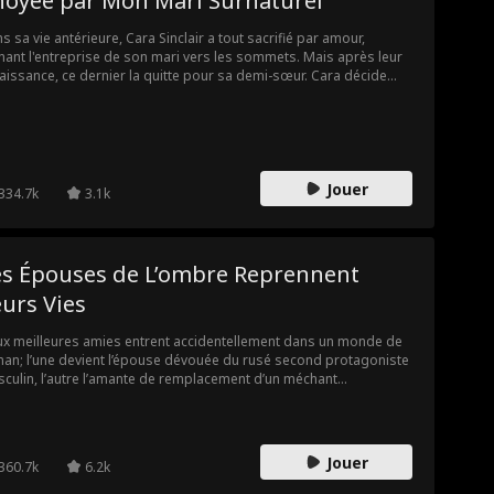
hoyée par Mon Mari Surnaturel
s sa vie antérieure, Cara Sinclair a tout sacrifié par amour,
ant l'entreprise de son mari vers les sommets. Mais après leur
aissance, ce dernier la quitte pour sa demi-sœur. Cara décide
rs d'épouser Joe, un homme déguisé en mendiant. Contre toute
ente, Joe sait tout faire : il cuisine, fait le ménage et, surtout, la
hauffe la nuit. Ensemble, ils entament une belle vie de couple.
Jouer
334.7k
3.1k
es Épouses de L’ombre Reprennent
urs Vies
x meilleures amies entrent accidentellement dans un monde de
an; l’une devient l’épouse dévouée du rusé second protagoniste
culin, l’autre l’amante de remplacement d’un méchant
essionnel. En surface, elles semblent prisonnières de l’amour,
s elles profitent secrètement d’une vie luxueuse et dépensent
s compter. Trois ans plus tard, le retour de l’héroïne « lumière de
lune blanche » perturbe leur vie tranquille. Pour éviter toute
Jouer
360.7k
6.2k
gédie, elles feignent leur mort et fuient la ville—ignorant que le
ond protagoniste sombre dans le regret et la folie à cause de sa