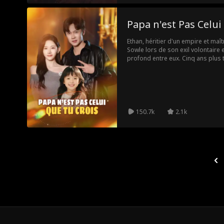
Papa n'est Pas Celui
Ethan, héritier d'un empire et maî
Sowle lors de son exil volontaire e
profond entre eux. Cinq ans plus 
fille, Evie. Découvrant sa paterni
ses responsabilités. Malgré un 
l'intervention discrète mais infail
surmonter les menaces pour enfin b
dont ils rêvent.
150.7k
2.1k