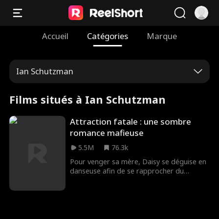
Accueil
Catégories
Marque
Ian Schutzman
Films situés à Ian Schutzman
Attraction fatale : une sombre
romance mafieuse
5.5M
76.3k
Pour venger sa mère, Daisy se déguise en
danseuse afin de se rapprocher du
dangereux chef de la mafia, Hogan. Bien
qu'il soupçonne les intentions de Daisy,
Hogan est irrésistiblement attiré par son
charme mortel. Daisy parviendra-t-elle à
s'en sortir indemne, ou sera-t-elle prise