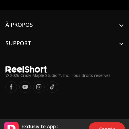
connaissance, Norman Hill, qui travaille
dans un food truck. Elle est loin de se
douter que Norman Hill est en fait un
PDG milliardaire. La famille égoïste d'Aria
et sa meilleure amie rancunière tentent
À PROPOS
de lui mettre des bâtons dans les roues,
mais avec le soutien de Norman, son
mariage n'en devient que plus solide.
SUPPORT
© 2026 Crazy Maple Studio™, Inc. Tous droits réservés.
Exclusivité App :