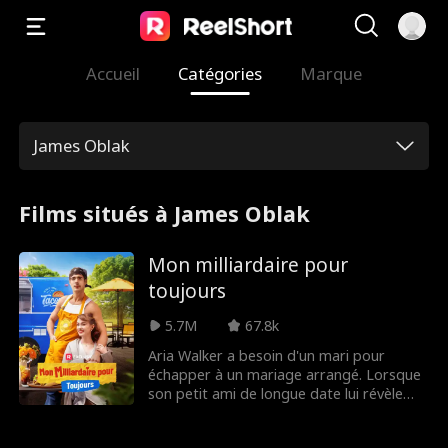
Accueil
Catégories
Marque
James Oblak
Films situés à James Oblak
Mon milliardaire pour
toujours
5.7M
67.8k
Aria Walker a besoin d'un mari pour
échapper à un mariage arrangé. Lorsque
son petit ami de longue date lui révèle
qu'il la quitte pour sa meilleure amie, Aria,
le cœur brisé, se tourne vers une vieille