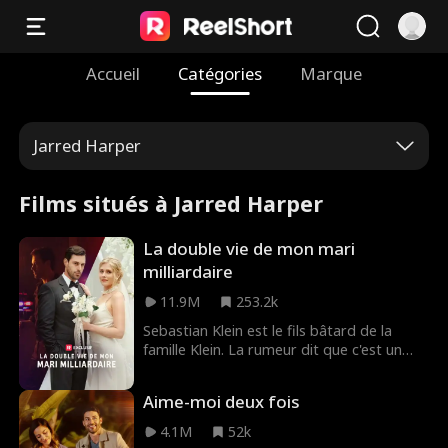
Accueil
Catégories
Marque
Jarred Harper
Films situés à Jarred Harper
La double vie de mon mari
milliardaire
11.9M
253.2k
Sebastian Klein est le fils bâtard de la
famille Klein. La rumeur dit que c'est un
bon à rien perdant qui vient de sortir de
prison. Aucune fille sensée ne l’épouserait,
Aime-moi deux fois
jusqu’à ce que Natalie Quinn le fasse. Elle
ne le sait pas... elle a en fait épousé un
4.1M
52k
milliardaire secret ! Que se passera-t-il