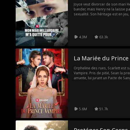
Joyce veut divorcer de son mari He
bander, mais Henry ne la laisse p
sexualité. Son héritage est en jeu,
avant de décider de donner leur en
son frère. Henry est convaincu que
non pour l’amour. Joyce est détermi
sa mère est atteinte d’un cancer 
4.3M
63.3k
d’argent....
La Mariée du Prince
Orpheline des rues, Scarlett est 
Vampire. Pris de pitié, Sean la pr
amante, lui jurant un Pacte de San
Mais l'arrivée de Chelsea, une huma
transforme, la laisse boire le san
nouvelle amante, Sean abandonne S
laissant mourir. Trahie et humiliée,
et de vivre pour elle-même. À l'inst
Vampire Alder apparaît pour la sa
5.6M
51.7k
qu'ils sont liés par un passé oubli