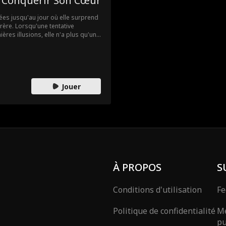
, Conquérir Son Cœur
fées jusqu'au jour où elle surprend
frère. Lorsqu'une tentative
ères illusions, elle n'a plus qu'un
, son nouveau garde du corps.
ssionnel et pourtant, un seul de ses
lle vraiment faire confiance à
 alors que tous les autres l'ont
Jouer
À PROPOS
S
Conditions d'utilisation
Fe
Politique de confidentialité
Mé
pu