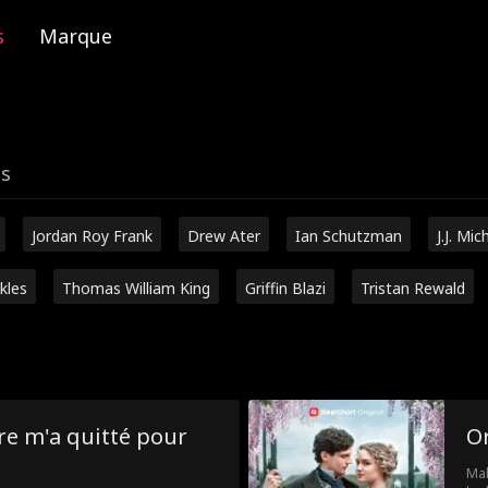
s
Marque
es
Jordan Roy Frank
Drew Ater
Ian Schutzman
J.J. Mic
kles
Thomas William King
Griffin Blazi
Tristan Rewald
re m'a quitté pour
O
Mal