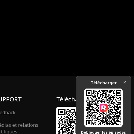
Télécharger
UPPORT
Télécharger
edback
dias et relations
bliques
Débloquer les épisodes