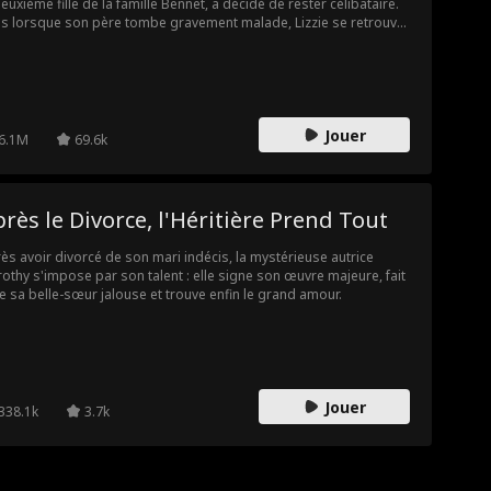
deuxième fille de la famille Bennet, a décidé de rester célibataire.
s lorsque son père tombe gravement malade, Lizzie se retrouve
pulsée dans le monde classiste des mariages arrangés afin de
ver sa famille de la misère. Après une rencontre décisive avec M.
cy, un millionnaire sombre et mystérieux, Lizzie est contrainte de
isir entre renier ses sentiments pour le bien de sa famille ou se
sser aller à un amour insensé. Une jeune fille pauvre pourra-t-elle
Jouer
re fondre le cœur d'un milliardaire glacial ?
6.1M
69.6k
rès le Divorce, l'Héritière Prend Tout
ès avoir divorcé de son mari indécis, la mystérieuse autrice
othy s'impose par son talent : elle signe son œuvre majeure, fait
re sa belle-sœur jalouse et trouve enfin le grand amour.
Jouer
338.1k
3.7k