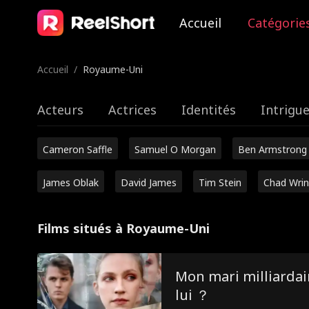
Accueil
Catégorie
Accueil
/
Royaume-Uni
Acteurs
Actrices
Identités
Intrigu
Cameron Saffle
Samuel O Morgan
Ben Armstrong
James Oblak
David James
Tim Stein
Chad Wrin
Films situés à Royaume-Uni
Mon mari milliardai
lui ？