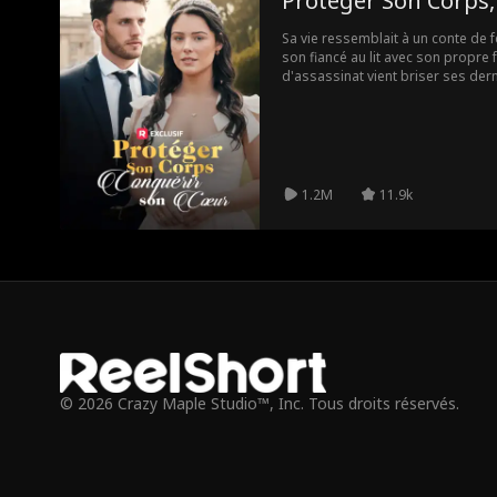
Protéger Son Corps
Sa vie ressemblait à un conte de 
son fiancé au lit avec son propre 
d'assassinat vient briser ses derni
seul homme à qui se fier : Derek
Froid, distant, terriblement profe
regards suffit à l'embraser. Peut-e
l'homme qui a juré de la protéger,
trahie ?
1.2M
11.9k
© 2026 Crazy Maple Studio™, Inc. Tous droits réservés.