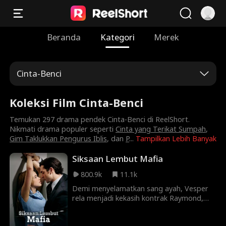
Beranda
Kategori
Merek
Cinta-Benci
Koleksi Film Cinta-Benci
Temukan 297 drama pendek Cinta-Benci di ReelShort.
Nikmati drama populer seperti
Cinta yang Terikat Sumpah
,
Gim Taklukkan Pengurus Iblis
, dan
P
...
Tampilkan Lebih Banyak
Siksaan Lembut Mafia
800.9k
11.1k
Demi menyelamatkan sang ayah, Vesper
rela menjadi kekasih kontrak Raymond,
bos Hell Gang. Ia tak tahu bahwa pria itu
diam-diam telah mencintainya selama