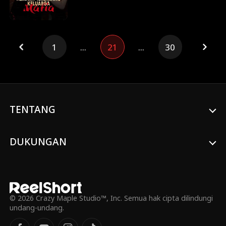
kemudinya.
terluka dan hilang ingatan, sementara
Dylan menyamar sebagai tunangannya,
menjerat mereka dalam cinta,
pengkhianatan, dan rahasia keluarga yang
1
...
21
...
30
terpendam…
TENTANG
DUKUNGAN
© 2026 Crazy Maple Studio™, Inc. Semua hak cipta dilindungi
undang-undang.