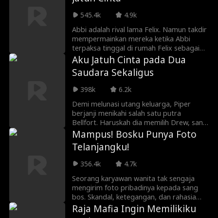
tampan, yang memaksa Hannah untuk
membantunya. Namun, setelah melalui
545.4k
4.9k
berbagai rintangan dan menghadapi
kematian bersama, mereka menyadari
Abbi adalah rival lama Felix. Namun takdir
bahwa hidup itu terlalu singkat untuk
mempermainkan mereka ketika Abbi
menyia-nyiakan cinta sejati.
terpaksa tinggal di rumah Felix sebagai
pengasuh adik perempuannya. Hubungan
Aku Jatuh Cinta pada Dua
penuh konflik perlahan berubah menjadi
Saudara Sekaligus
sesuatu yang berbahaya. Perasaan yang
seharusnya tidak pernah ada. Bisakah
398k
6.2k
Abbi menahan hatinya demi
mempertahankan pekerjaannya?
Demi melunasi utang keluarga, Piper
berjanji menikahi salah satu putra
Bellfort. Haruskah dia memilih Drew, sang
bintang laccrose? Atau Noah, si
Mampus! Bosku Punya Foto
penyendiri yang tampan? Bagaimana dia
Telanjangku!
bisa memutuskan saat memiliki ikatan
batin dengan keduanya?
356.4k
4.7k
Seorang karyawan wanita tak sengaja
mengirim foto pribadinya kepada sang
bos. Skandal, ketegangan, dan rahasia
pun mengguncang kantor—dan hatinya.
Raja Mafia Ingin Memilikiku