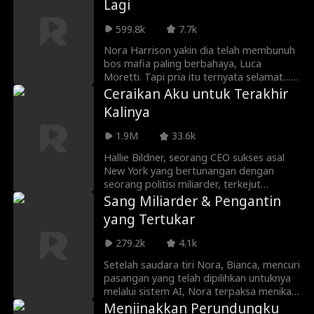
Lagi
599.8k
7.7k
Nora Harrison yakin dia telah membunuh
bos mafia paling berbahaya, Luca
Moretti. Tapi pria itu ternyata selamat…
dan kembali sebagai investor miliarder
Ceraikan Aku untuk Terakhir
yang jauh lebih berkuasa dari sebelumnya.
Kalinya
Kini Luca menyeret Nora kembali ke
dunianya dan memaksanya memainkan
1.9M
33.6k
permainan berbahaya: menjadi miliknya,
atau kehilangan semua orang yang dia
Hallie Bildner, seorang CEO sukses asal
cintai. Dan kali ini, Luca tidak akan
New York yang bertunangan dengan
membiarkan Nora melarikan diri lagi.
seorang politisi miliarder, terkejut
mengetahui bahwa kekasih semasa SMA-
Sang Miliarder & Pengantin
nya belum pernah menandatangani surat
yang Tertukar
cerai mereka. Dengan tekad untuk
menyelesaikan masa lalunya, dia kembali
279.2k
4.1k
ke kampung halamannya, hanya untuk
menemukan bahwa mantan suaminya
Setelah saudara tiri Nora, Bianca, mencuri
menyimpan dua rahasia besar: alasan
pasangan yang telah dipilihkan untuknya
sebenarnya dia menghancurkan hatinya
melalui sistem AI, Nora terpaksa menikah
dan kenyataan bahwa putri berusia 7
dengan seorang petugas kebersihan dan
Menjinakkan Perundungku