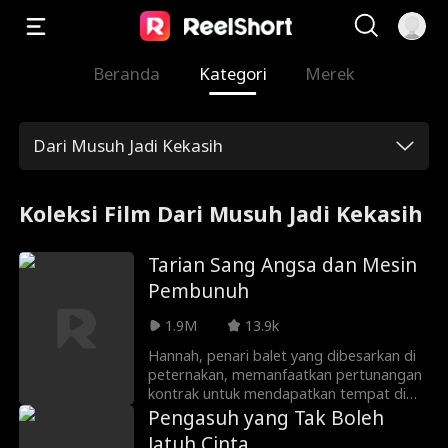
Beranda
Kategori
Merek
Dari Musuh Jadi Kekasih
Koleksi Film Dari Musuh Jadi Kekasih
Tarian Sang Angsa dan Mesin
Pembunuh
1.9M
13.9k
Hannah, penari balet yang dibesarkan di
peternakan, memanfaatkan pertunangan
kontrak untuk mendapatkan tempat di
Perusahaan Balet Hargrove, tapi dia
Pengasuh yang Tak Boleh
diganggu oleh Jack, pembunuh bayaran
Jatuh Cinta