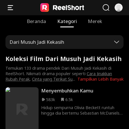
Beranda
Kategori
Merek
Dari Musuh Jadi Kekasih
Koleksi Film Dari Musuh Jadi Kekasih
Temukan 133 drama pendek Dari Musuh Jadi Kekasih di
ReelShort. Nikmati drama populer seperti
Cara Jinakkan
Rubah Perak
,
Cinta yang Terikat Su
...
Tampilkan Lebih Banyak
Menyembuhkan Kamu
583k
6.5k
Hidup sempurna Olivia Beckett runtuh
hingga dia bertemu Sebastian McDaniels,
petinju muda yang berusaha lari dari masa
lalunya. Saat cinta tumbuh dan bahaya