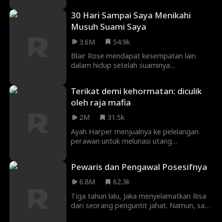
keluarganya, ia harus menemani Erik
30 Hari Sampai Saya Menikahi
mencari mantra perceraian. Tapi semakin
lama mereka bersama, hati dan
Musuh Suami Saya
pertahanannya runtuh. Apa yang terjadi di
3.6M
54.9k
Vegas akan mengubah segalanya!
Blair Rose mendapat kesempatan lain
dalam hidup setelah suaminya
membunuhnya dengan darah dingin. Kali
ini, dia keluar untuk mengajarinya
Terikat demi kehormatan: diculik
pelajaran. Satu -satunya hal yang dia
oleh raja mafia
lewatkan dalam perencanaannya yang
cermat adalah jatuh cinta pada Nathan
2M
31.5k
Forbes, pewaris playboy yang tinggi dan
tampan bagi keluarga Forbes. Apakah ini
Ayah Harper menjualnya ke pelelangan
kesalahan lain atau kesempatan kedua
perawan untuk melunasi utang
dalam cinta?
perjudiannya. Nasibnya disegel sampai
Lucca Saviano, kepala gerombolan Italia,
Pewaris dan Pengawal Posesifnya
masuk untuk menyelamatkannya. Tapi apa
yang diinginkan pria paling berbahaya di
6.8M
62.3k
dunia bawah dengan Harper?
Tiga tahun lalu, Jaka menyelamatkan Risa
dari seorang penguntit jahat. Namun, saat
mereka berdua bertemu kembali,