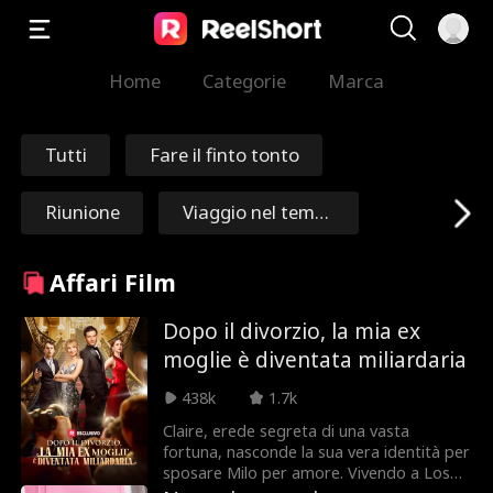
Home
Categorie
Marca
Tutti
Fare il finto tonto
Riunione
Viaggio nel temp
o
Redenzione
Immortale
Affari Film
Maresciallo/Gene
Nick Ritacco
Dopo il divorzio, la mia ex
moglie è diventata miliardaria
rale
Mafia
Nemici che divent
438k
1.7k
ano amanti
Claire, erede segreta di una vasta
Reincarnazione
Roman Chsherba
fortuna, nasconde la sua vera identità per
sposare Milo per amore. Vivendo a Los
kov