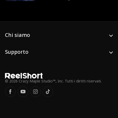
allea con Evelyn, l’affascinante
le
amministratrice delegata della
Julia Lynn Clarke
Romanticismo
concorrenza. La sua vendetta manda in
bancarotta la sua ex azienda, e quando
Jarred Harper
Daniela Couso
William capisce di aver licenziato la
persona sbagliata... ormai è troppo tardi.
Chi siamo
Avery Lynch
Papà sexy/DILF
Kourtney George
Payton Morelli
Supporto
Romanticismo Un
Differenza d'età
iversitario
Eroina Forte
Noam Sigler
© 2026 Crazy Maple Studio™, Inc. Tutti i diritti riservati.
Isabella De Souza
Drago
Moore
Amici che diventa
Bambini Geniali
no amanti