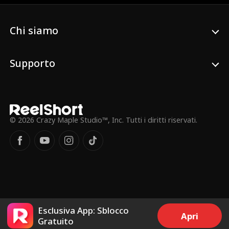
Sentimenti Nascosti
Moderno
Proprietario d'azienda
Ballerino
Dottore
Chi siamo
Studente
Playboy
Primo amore
Amore a prima vista
Tensione Sessuale Intensa
Supporto
Papà single
Amore-Odio
Erotico
Segreto
Suspense
© 2026 Crazy Maple Studio™, Inc. Tutti i diritti riservati.
Esclusiva App: Sblocco
Apri
Gratuito