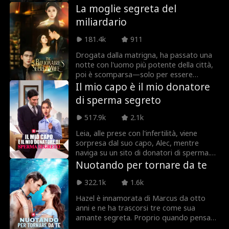
Determinata a diventare la migliore
La moglie segreta del
le
specializzanda in chirurgia, si dedica
Julia Lynn Clarke
Romanticismo
miliardario
anima e corpo al lavoro, sotto la
supervisione del dottor Dawyer Campbell:
181.4k
911
un chirurgo tanto rinomato quanto
Jarred Harper
Daniela Couso
spietato, che si rivela essere il padre del
Drogata dalla matrigna, ha passato una
suo futuro bambino e, cosa peggiore di
notte con l'uomo più potente della città,
Avery Lynch
Papà sexy/DILF
tutte... anche il padre del suo ex.
poi è scomparsa—solo per essere
ritrovata un anno dopo, mentre dava alla
Il mio capo è il mio donatore
luce suo figlio. Mentre le sue identità
Kourtney George
Payton Morelli
di sperma segreto
nascoste si svelano, lui si avvicina: Non
puoi scappare da me o da nostro figlio.
517.9k
2.1k
Romanticismo Un
Differenza d'età
Leia, alle prese con l'infertilità, viene
iversitario
sorpresa dal suo capo, Alec, mentre
Eroina Forte
Noam Sigler
naviga su un sito di donatori di sperma.
Mortificata dall'incontro, cerca di andare
Nuotando per tornare da te
avanti. Dopo aver scelto attentamente un
Isabella De Souza
Drago
donatore alla banca del seme, il destino
322.1k
1.6k
prende una svolta inaspettata: finisce per
Moore
Hazel è innamorata di Marcus da otto
scegliere la donazione di Alec senza
Amici che diventa
Bambini Geniali
anni e ne ha trascorsi tre come sua
rendersene conto. Quando scoprirà Leia
amante segreta. Proprio quando pensava
che il bambino che porta in grembo è in
no amanti
di aver finalmente conquistato il suo