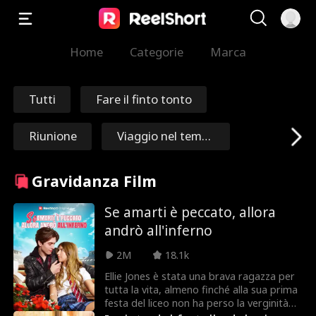
Home
Categorie
Marca
Tutti
Fare il finto tonto
Riunione
Viaggio nel temp
o
Redenzione
Immortale
Gravidanza Film
Maresciallo/Gene
Nick Ritacco
Se amarti è peccato, allora
andrò all'inferno
rale
Mafia
Nemici che divent
2M
18.1k
ano amanti
Ellie Jones è stata una brava ragazza per
Reincarnazione
Roman Chsherba
tutta la vita, almeno finché alla sua prima
festa del liceo non ha perso la verginità
kov