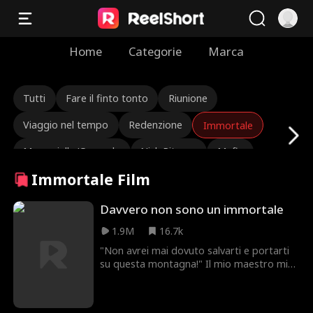
Home
Categorie
Marca
Tutti
Fare il finto tonto
Riunione
Viaggio nel tempo
Redenzione
Immortale
Maresciallo/Generale
Nick Ritacco
Mafia
Immortale Film
Nemici che diventano amanti
Reincarnazione
Roman Chsherbakov
Grace Swanson
Davvero non sono un immortale
1.9M
16.7k
Autumn Noel
Amministratore Delegato robusto
"Non avrei mai dovuto salvarti e portarti
Triangolo amoroso
Erede/Socialite
su questa montagna!" Il mio maestro mi
ha rimproverato per aver rovinato i suoi
Lauren Farmer
Amore dopo il matrimonio
preziosi ingredienti per preparare la
medicina divina, ma poi rimase sorpreso
Strappalacrime
Identità Nascosta
Rinascita