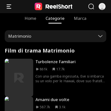
Home
Categorie
Marca
Matrimonio
Film di trama Matrimonio
Turbolenze Familiari
861k
17.7k
Con una gamba ingessata, Eve si imbarca
su un volo per le Hawaii, dove suo fratello
sta per sposarsi. Nonostante abbia
prenotato un posto speciale per il suo
infortunio, si trova ad affrontare una
Amami due volte
passeggera insopportabile che, insieme al
suo pestifero figlio, pretende di sedersi
587.7k
3.1k
proprio lì. Durante una turbolenza, il