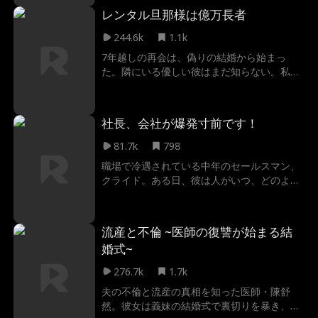
意識を取り戻すと、そばにいたのはかつての
レンタル旦那様は億万長者
恋人・ヴィンセント。彼は「自分は仮面の男
ではない」と言い張りながらも、「敵が君を
244.6k
1.1k
狙っている」と、同居を強く迫ってくる。心
7年越しの再会は、偽りの結婚から始まっ
を壊したはずの男が、今度は命の守り手？だ
た。隣にいる優しい彼はまだ知らない。私た
が彼の態度はどこか人間離れしていて……。
ちが本当の家族であるという秘密を。この嘘
再び彼を信じてもいいのか、それとも——彼
は、いつまで続くの？
が隠しているのは“仮面”だけではないのか。
社長、会社が爆発寸前です！
81.7k
798
職場で冷遇されている中年のセールスマン、
クライド。ある日、彼は人がいつ、どのよう
に死ぬかを見ることができる超能力に目覚め
る。何人かの命を救おうとするが、誰も彼の
言うことを信じようとしない。数日後、クラ
流産と不倫 ~医師の復讐が始まる結
イドはその能力により、会社で爆発が起こ
婚式~
り、ビルにいる全員が死ぬ運命にある事を知
る。全員を救うためには、爆弾を仕掛けた犯
276.7k
1.7k
人を突き止め、それを阻止しなければならな
夫の不倫と流産の真相を知った医師・陳舒
い。
然。彼女は義妹の結婚式で裏切りを暴き、壮