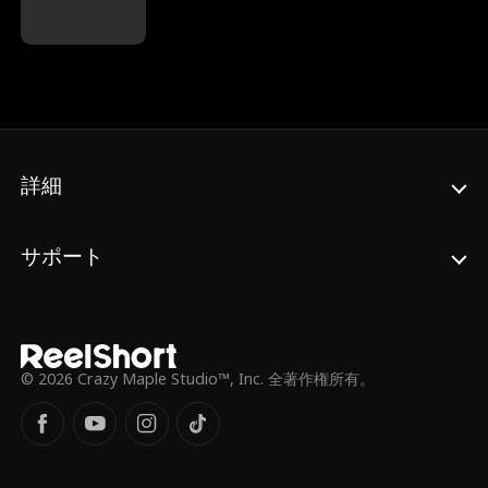
う。人生を立て直そうと、恋愛リアリティ番
を打ち破ってみせる！
組「ダイヤモンド・バチェラー」に参加し、
そこでミステリアスで魅力的なポール・マー
シャルと出会う。しかし、ポールは社長とい
う正体を隠していることを、ジェニファーは
知らない。ジェニファーの優しさと自立心に
心を打たれたポールはプロポーズし、二人は
電撃結婚する。しかし、嘘や偽りを嫌うジェ
ニファーを守るため、ポールと継娘のエマは
詳細
自分たちが裕福な家庭であることを秘密にす
る。二人は力を合わせ、実の息子を含み、ジ
ェニファーに危害を加えようとする者たちか
サポート
ら彼女を守ろうとする。家族間の葛藤や感情
のすれ違いを乗り越え、ジェニファーはつい
にポールの正体、そして衝撃の真実を知る。
エマは、かつて生き別れた実の娘だったの
だ。ドラマチックな旅路は、心温まる再会と
癒しへと導いていく。
© 2026 Crazy Maple Studio™, Inc. 全著作権所有。