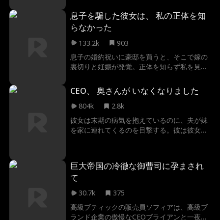
絶な復讐を果たす。
息子を騙した彼女は、 私の正体を知
らなかった
133.2k
903
息子の婚約祝いに豪邸を買うと、そこで嫁の
裏切りと妊娠が発覚。正体を知らず私を見下
す彼女だが…
CEO、 奥さんが いなくなりました
804k
2.8k
彼女は末期の病気を抱えているのに、夫が妹
を家に連れてくるのを目撃する。彼は彼女を
信じず、苦しめる。事故で彼女は全てを忘れ
てしまう。それでも彼は彼女に自分を忘れさ
せようとしない...
巨大帝国の冷徹な御曹司に孕まされ
て
30.7k
375
高級ブティックの販売員ソフィアは、高級ブ
ランド企業の傲慢なCEOブライアンと一夜を