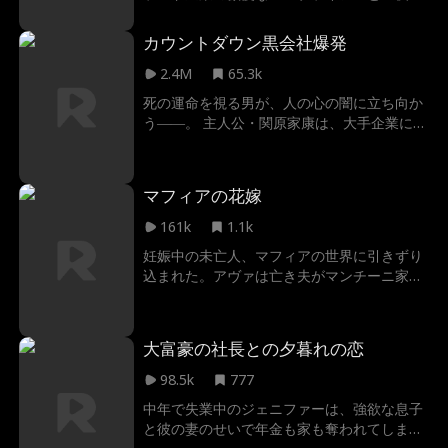
共にし、妊娠してしまう。職場で同僚から嫌
がらせを受け、家では家族にお金を搾取され
カウントダウン黒会社爆発
るソフィア。彼女の窮地にブライアンが駆け
つけ、悪意ある同僚や家族に立ち向かう。過
2.4M
65.3k
酷な状況にも負けない彼女の芯の強さに惹か
死の運命を視る男が、人の心の闇に立ち向か
れた彼は、やがて正式にプロポーズし、二人
う――。 主人公・関原家康は、大手企業に勤
は共に幸せな人生を歩み始める。
めるサラリーマン。彼は、“死ぬ運命にある人
の《死亡時刻》と《死因》が視えてしまう”と
いう、特殊能力を得る。 目の前で繰り返され
マフィアの花嫁
る悲劇。人を助けようとしても変えられない
運命に、関原は苦しむ。そんな中、彼の勤め
161k
1.1k
る会社でも不可解な事故が続発。そしてやが
妊娠中の未亡人、マフィアの世界に引きずり
て訪れる、会社を巻き込む大爆発の予兆。 誰
込まれた。アヴァは亡き夫がマンチーニ家の
にも信じてもらえず、孤独の中で真実に迫ろ
隠された後継者だとは夢にも思わなかった。
うとする関原。 彼は決意する。「この未来
ましてや、その冷酷な兄ルカに抗いがたい欲
を、絶対に変えてみせる」と。 家族のため
望を覚えることになるとは！冷徹なドンであ
に、仲間のために、そして自分自身のため
大富豪の社長との夕暮れの恋
るルカは誓うが、触れるたびに、禁断の炎が
に。 運命の歯車は今、静かに、だが確かに回
二人を包み込んでいる。これから、敵対組織
98.5k
777
り始める。 あなたは、関原とともに“死の未
の襲撃、実家の裏切り、マフィア帝国を揺る
来”に抗う覚悟があるか。
中年で失業中のジェニファーは、強欲な息子
がす戦争の危機…ルカはいつまで我慢でき
と彼の妻のせいで年金も家も奪われてしま
る？ 彼女を得るため、ルカはあらゆるルール