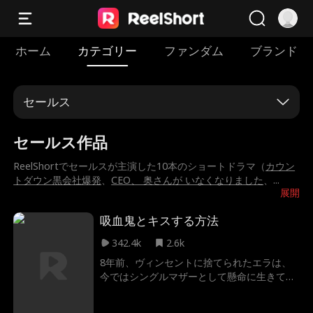
ホーム
カテゴリー
ファンダム
ブランド
セールス
セールス作品
ReelShortでセールスが主演した10本のショートドラマ（
カウン
トダウン黒会社爆発
、
CEO、 奥さんが いなくなりました
、
...
展開
吸血鬼とキスする方法
342.4k
2.6k
8年前、ヴィンセントに捨てられたエラは、
今ではシングルマザーとして懸命に生きてい
た。そんなある日、彼女は屋上から突き落と
され、仮面をつけた“空飛ぶ男”に救われる。