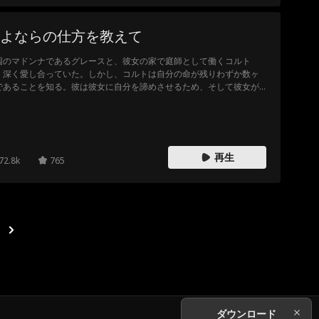
よならの仕方を教えて
园のマドンナであるグレースと、彼女の家で庭師として働くコルト
、深く愛し合っていた。しかし、コルトは自分の命が残りわずか数ヶ
であることを知る。彼は彼女に自分を諦めさせるため、そして彼女が
の歩みを進められるように、あえて冷酷に突き放すことを決意した。
れ違いと悲しみのなかで、グレースはタイムリミットまでに真実に気
けるのだろうか？ それとも、最愛の彼に最後の別れを告げることすら
きず、残酷な運命によって永遠に引き裂かれてしまうのだろうか？
再生
72.8k
765
ダウンロード