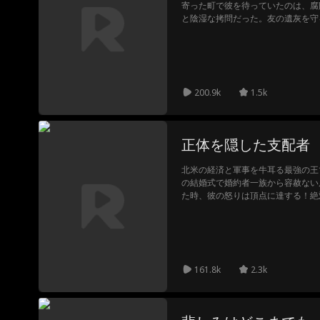
寄った町で彼を待っていたのは、腐
と陰湿な拷問だった。友の遺灰を守
る道を選んだイーサン。しかし、悪
一線を越え、あろうことか尊い遺灰
結末へと転がり出す。最悪の展開を
長官となったかつての部下だった！
舎の警察署に？ そして、口を閉ざ
200.9k
1.5k
封印されたアメリカの誇りが、いま
正体を隠した支配者
北米の経済と軍事を牛耳る最強の王
の結婚式で婚約者一族から容赦ない
た時、彼の怒りは頂点に達する！絶
制裁が今始まる！
161.8k
2.3k