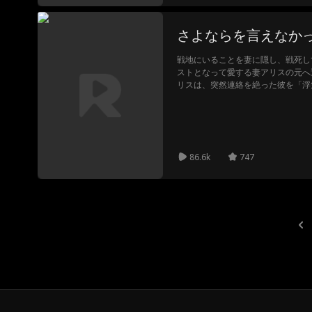
さよならを言えなか
戦地にいることを妻に隠し、戦死し
ストとなって愛する妻アリスの元へ
リスは、突然連絡を絶った彼を「浮
の男との結婚を決意する。そして結
違ったのは、誰にも看取られること
も悲しいすれ違いが、今、始まる。
86.6k
747