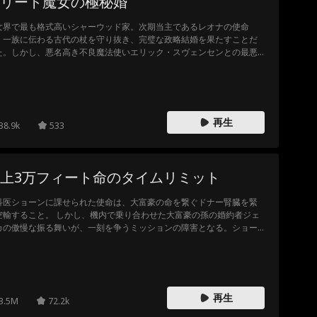
リート魔女の極秘婚
女界で最も格式高いシャーウッド家。次期当主であるレオナの使命
、一族に伝わる古代の杖を守り抜き、完璧な政略結婚を果たすことだ
た。しかし、悪名高き不良魔法使いエリック・スヴェンセンとの最悪
出会いが、彼女の人生設計を粉々に打ち砕く。なんと、絶対に解けな
魔法の契約によって、彼と夫婦の絆で縛られてしまったのだ！この致
的なミスを隠蔽し、一族の誇りを取り戻すため、レオナはエリックに
婚の呪文を唱えさせるべく魔法だらけのロードトリップへと出発す
。だが、この危険で魅力的な夫と旅を続けるうちに、レオナの心に築
再生
38.9k
533
れた分厚い壁と果たすべき義務が、音を立てて崩れ始めていき——果
して彼女が最後に選ぶのは、一族の誇りか、それとも……
上3万フィート命のタイムリミット
科医ショーンに課せられた使命は、大富豪の命を繋ぐドナー腎臓を緊
空輸すること。 しかし、機内で乗り合わせた大富豪の孫の婚約者ジェ
カの傲慢な振る舞いが、一刻を争うミッションの障害となる。ショー
がジェシカの母の命を救ったにもかかわらず、彼女はその荒療治を逆
み。逆上したジェシカは、移植用のケースを叩き壊してしまう。 だ
、砕け散ったケースから現れた名前に、彼女は凍りつく。 そこに刻ま
ていたのは、自分の婚約者の祖父――まさに腎臓を待つ大富豪の名前
ったのだ。
再生
3.5M
72.2k