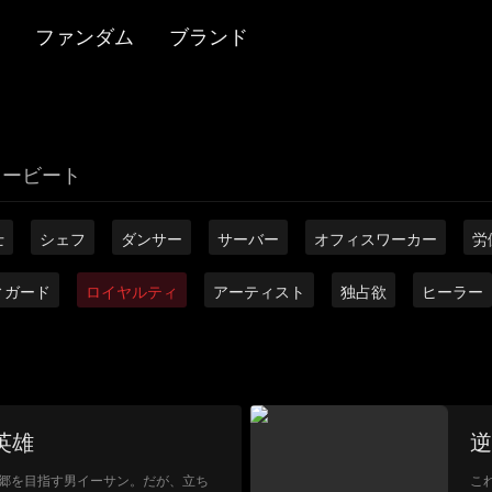
ファンダム
ブランド
リービート
士
シェフ
ダンサー
サーバー
オフィスワーカー
労
ィガード
ロイヤルティ
アーティスト
独占欲
ヒーラー
英雄
逆
郷を目指す男イーサン。だが、立ち
こ