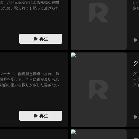
敗した地元保安官による執拗な尋問
が
るため、殴られても黙って虐げられ
さ
逆非道な保安官が越えてはならない
な
を汚した瞬間――事態は予測不能の
娘
打ち破るように現れたのは、今やFBI
なぜ国家権力のトップが、こんな田
し続けたイーサンの凄絶な過去とは……
再生
目を覚ます。
ク
マーカス。配達員と勘違いされ、弟
ダ
屈辱を受ける。さらに弟が裏切られ
ー
対的な権力を振りかざした容赦ない
タ
心
ス
ュ
再生