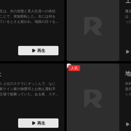
エ
生は、夫の怠慢と美人社員への依怙
魔
ことで、突如暗転した。夫には何を
は
ているとさえ疑われ、地獄の日々を
っ
の
い
命
離
る
再生
か
た
人気
た
地
ト上位のステラにぞっこんで、なに
外
家クイン家の御曹司とお抱え運転手
急
立場で振舞っていた。ある夜、ステ
シ
されたエンゾは、財産を奪われたあ
ン
。死の淵に立たされたその時、謎の
恨
ープさせていた。ステラの本性を知っ
が
テラに相応の報いを受けさせること
れ
だ
再生