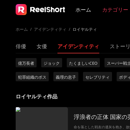
ホーム
カテゴリー
ホーム
/
アイデンティティ
/
ロイヤルティ
俳優
女優
アイデンティティ
ストー
億万長者
ジョック
たくましいCEO
スーパー戦
犯罪組織のボス
義理の息子
セレブリティ
ボデ
ロイヤルティ作品
浮浪者の正体 国家の
命を落とした戦友の遺灰を抱き、故