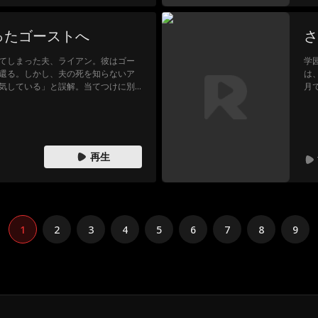
ったゴーストへ
さ
てしまった夫、ライアン。彼はゴー
学
還る。しかし、夫の死を知らないア
は
気している」と誤解。当てつけに別
月
婚式当日、ウエディングカーがすれ
次
のない、夫の葬列だった…この世で最
す
づ
で
再生
1
2
3
4
5
6
7
8
9