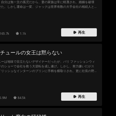
、自分は無一文の孤児だから、妻の家族は常に軽蔑され、婚姻を破壊
せた。しかし運命は一変、ジャックは世界有数の大手会社の相続人と
った。妻の家族に大富豪の実力を証明できなければ、結婚は破綻し、
は奪われ、やがては自身の命さえも危険に晒されることになる！
再生
165.7k
1.1k
チュールの女王は黙らない
ニーは地味で目立たないデザイナーだったが、パリ ファッションウィ
クのショーで会社を救う大逆転を成し遂げ。しかし、努力嫌いだがス
イリッシュなインターンのブリンに手柄を横取りされ、更に社長の野
むき出しの娘の策略で解雇されてしまう。転機はライバル企業からの
カウト、世紀の大変身を遂げたダニーは、真の才能を爆発させ、クチ
ールの女王としての王座を奪還することを誓う！
再生
5.9M
84.5k