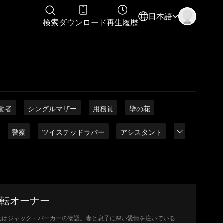
日本語
検索
ダウンロード
再生履歴
働者
シングルマザー
用務員
壁の花
警察
ツイステッドラバー
アシスタント
転オーナー
れはジャック・パーカーの物語。妻と息子に深い愛情を注いでいる