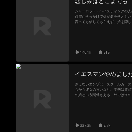
悲しみはどこまでも
シャーロット・ヘイスティングの人
贔屓がきっかけで娘が命を落とした
言っても信じてもらえず、娘を隠し
味わされ続ける。
140.1k
818
イエスマンやめまし
さえないエンゾは、スクールカース
もかも彼女の言いなり。本来は資産
の娘という関係さえも、外では逆の
ラが起こした人身事故の身代わりに
げく、口封じのために命を狙われる
力がエンゾを1か月前へとタイムリ
たエンゾは「パシリ」を脱却し、ス
を決意する。
337.3k
2.7k