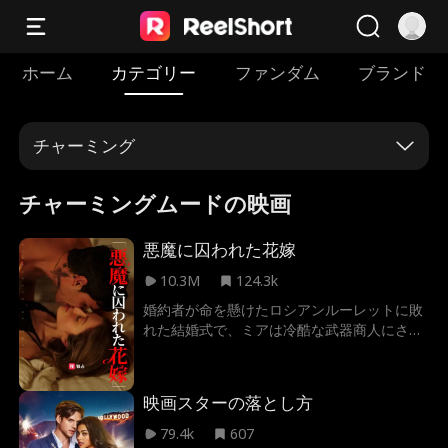
ホーム
カテゴリー
ファンダム
ブランド
チャーミング
チャーミングムードの映画
悪魔に囚われた花嫁
10.3M
124.3k
婚約者が命を懸けたロシアンルーレットに敗
れた結婚式で、ミアは冷酷な武器商人にさら
われた。 拘束されながらも、男の危険な魅力
に心を揺さぶられていく。道徳と欲望の狭間
で揺れる彼女は、果たして自分自身を守り抜
映画スターの落とし方
けるのか。
79.4k
607