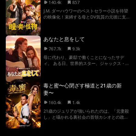
が、彼女はその言葉が持つ“本当の意味”を全
140.4k
857
く知らなかったのだ！勘違いから始まる二人
J.M. ダーハウワーのベストセラー小説を待望
の契約は、果たしてどんな運命を招くのか？
の映像化！束縛する母とDV気質の元彼に支
配され、息の詰まる日々を送っていた19歳の
カリッサ。そんな彼女の絶望的な世界を一変
させたのは、極めて危険な元囚人であり、マ
あなたと息をして
フィアのボス、ナズ・ヴィターレだった。誰
もが「近づくな」と警告する男。しかし、そ
767.7k
9.3k
の危険な香りこそが彼女の本能を揺さぶる。
母に代わり、豪邸で働くことになったサデ
好奇心と欲望のままに、「私をあなたのもの
ィ。 ある日、世界的スター、ジャックス・ス
にして」と大胆なキスで彼を挑発するカリッ
トーンをファンの群れから救ったことで——
サ。それは破滅への入り口か、それとも真実
運命が動き出す。 触れてはいけないとわかっ
の愛か――裏社会に生きる怪物を愛してしま
ていたのに。 彼の眩い世界に溺れていくサデ
った彼女に、果たして生き残る道はあるの
毒と蜜〜心閉ざす極道と21歳の新
ィ。嫉妬、炎上、巧妙な罠……次々と襲いか
か？
妻〜
かる試練。 それでも、彼を好きになってしま
った。 身分も、世界も、何もかも違う二人。
160.4k
1.4k
スポットライトの眩しさに、この想いは耐え
21歳のジュリアが強いられたのは、「元妻殺
られるのか？
し」と囁かれる裏社会の首領カシオとの政略
結婚。心を閉ざした危険な夫の妻、そして二
人の幼子の母という過酷な運命。決して屈し
ないジュリアを待ち受けるのは、真実の愛