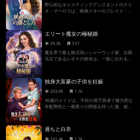
野心的なキャスティングアシスタントのクリ
オ・マーロウは、映画スターのブレイク・ワ
イルダーを出演させようと、自分の全てを賭
ける。だが、彼が承諾するとは思わず、家を
出入りする姿をパパラッチに撮られてしま
エリート魔女の極秘婚
う。寝て出世した噂を立てられたクリオは、
ハリウッドの話題の的になる。評判が落ちる
39.3k
537
中、冷酷で無愛想なブレイクが予想外の形で
魔女界で最も格式高いシャーウッド家。次期
クリオを支え始める。
当主であるレオナの使命は、一族に伝わる古
代の杖を守り抜き、完璧な政略結婚を果たす
ことだった。しかし、悪名高き不良魔法使い
エリック・スヴェンセンとの最悪の出会い
独身大富豪の子供を妊娠
が、彼女の人生設計を粉々に打ち砕く。なん
と、絶対に解けない魔法の契約によって、彼
203.6k
1.1k
と夫婦の絆で縛られてしまったのだ！この致
45歳のメイドは、不妊の億万長者で魅力的な
命的なミスを隠蔽し、一族の誇りを取り戻す
年配男性と一夜限りの関係を持った後、彼の
ため、レオナはエリックに離婚の呪文を唱え
双子を妊娠していることに気づく…彼は後継
させるべく魔法だらけのロードトリップへと
者を産むことで会社の遺産を守ろうとする
出発する。だが、この危険で魅力的な夫と旅
が、二人は衝突する世界や予期せぬ感情を乗
を続けるうちに、レオナの心に築かれた分厚
過ちと白衣
り越え、一緒に家庭を築けるかどうかを見極
い壁と果たすべき義務が、音を立てて崩れ始
めなければならない。
181.4k
1.2k
めていき——果たして彼女が最後に選ぶの