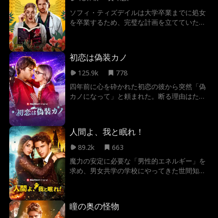
は、一族の誇りか、それとも……
ソフィ・ティズデイルは大学卒業までに処女
を卒業するため、完璧な計画を立てていた。
だがソフィの彼氏は、ソフィの「処女を奪え
るかどうか賭けをしている」ことを知る。 そ
の事実を告げてきたルークは、ソフィが働く
初恋は偽装カノ
カフェの常連で、大学の勤務医、そしてソフ
ィの担当医でもあった。 ルークに惚れてしま
125.9k
778
ったソフィと、ソフィを大切にするあまりな
四年前に心を砕かれた初恋の彼から突然「偽
かなか手を出さないルーク。二人の間には
カノになって」と頼まれた。断る理由はたく
徐々に亀裂が生まれていき…
さんあるのに、なぜか「いいよ」と答えて
た。結婚式までの期限付き。それなのに、彼
の笑顔、触れる手、優しい言葉――全部が昔
人間よ、我と眠れ！
みたいにドキドキする。これって、また恋に
落ちてる？バカだよね、私。
89.2k
663
魔力の安定に必要な「男性的エネルギー」を
求め、男女共学の学校にやってきた世間知ら
ずの魔女アストリッド。そこで出会ったの
は、呪いで盲目となったミステリアスな美少
年ネイトだった。 彼の呪いを解く見返りに
瞳の奥の怪物
「一緒に寝てほしい」と取引を持ちかける