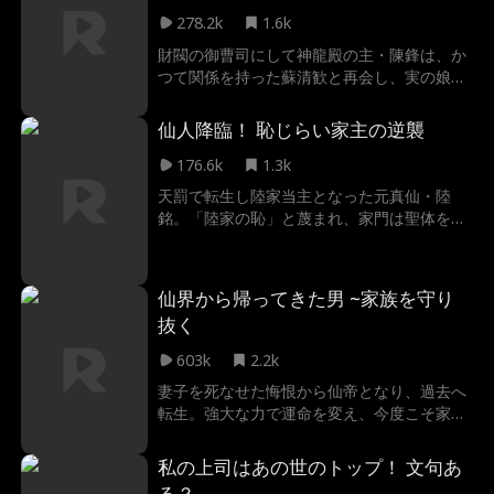
278.2k
1.6k
財閥の御曹司にして神龍殿の主・陳鋒は、か
つて関係を持った蘇清歓と再会し、実の娘・
依依の存在を知る。遺伝子疾患に苦しむ娘を
救えるのは清歓の新薬だけだが、継母たちの
仙人降臨！ 恥じらい家主の逆襲
妨害や政略結婚の強要が立ちはだかる。陳鋒
は妻子への償いを胸に奔走し、名医を招いて
176.6k
1.3k
娘を完治させ、悪の陰謀を粉砕。やがて父と
天罰で転生し陸家当主となった元真仙・陸
も和解し、第二子を授かり、家族は真の幸せ
銘。「陸家の恥」と蔑まれ、家門は聖体を持
を手にする。
つ妻・林清雪が支えていた。だが彼は不敵に
笑う。「双修など興味ないが、陸家の栄光を
取り戻すのは俺の使命だ！」
仙界から帰ってきた男 ~家族を守り
抜く
603k
2.2k
妻子を死なせた悔恨から仙帝となり、過去へ
転生。強大な力で運命を変え、今度こそ家族
を守り抜く物語。
私の上司はあの世のトップ！ 文句あ
る？