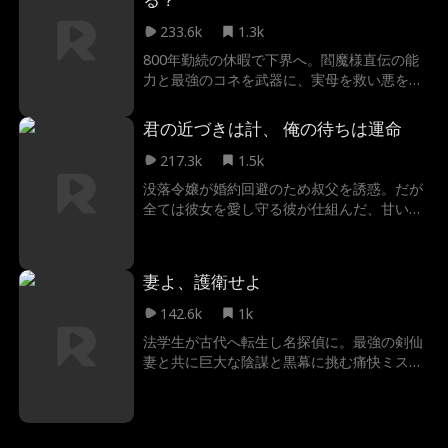
233.6k
1.3k
800年勤続の休暇で下界へ。閻魔様直伝の能
力と最強のコネを武器に、実母を救い悪を一
掃する痛快劇。
君の近づきは計、 俺の待ちは運命
217.3k
1.5k
没落令嬢が婚約回避のため叔父を誘惑。だが
全ては彼女を愛し守る彼が仕組んだ、甘い罠
だった。
妻よ、護衛せよ
142.6k
1k
法学生が古代へ転生し名探偵に。最強の剣仙
妻と共に巨大な陰謀と黒幕に挑む痛快ミステ
リー。