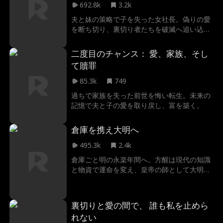
692.8k
3.2k
夫と妹の策略で子を失った女社長。偽りの愛
を断ち切り、裏切り者たちを破滅へ追い込む
復讐劇。
二度目のチャンス： 愛、家族、そし
て贖罪
85.3k
749
過ちで家族を失った前世を悔い転生。未来の
記憶で夫と子の愛を取り戻し、富を築く。
倉庫を携え大明へ
495.3k
2.4k
倉庫ごと明の永楽年間へ。方醒は現代の知識
と物資で運命を変え、皇帝の師として大明を
動かす。
裏切りと愛の間で、 誰も私を止めら
れない