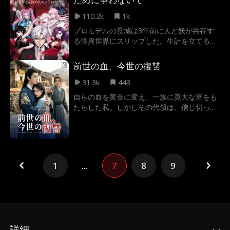
だが、彼には世界を滅ぼすほどの魔力など欠
片もなく、身も心も完全なる一般人であっ
110.2k
1k
た…敵を欺き、味方を騙す。たった一度のボ
プロモデルの景城は3年前に人と妖が共存す
ロが死を招く極限状態の中、彼が駆使するの
る怪異世界にスリップした。生計を立てるた
は迫真の演技と、突如目覚めたシステム。
め、彼は元の職業「モデル」をやり始めた。
食っていくため、一度に複数の妖怪を相手に
前世の血、今世の復讐
していた。しかし、思わぬアクシデントでま
さか国の略奪という変なダンジョンにハマ
31.3k
443
り、しかもなんとラスボスがまさか彼の客だ
自らの血を黄金に変え、一族に莫大な富をも
った！
たらした私。しかしその代償は、信じ切って
いた家族の裏切りと、新婚初夜の凄惨な死だ
った。再び目覚めた私の手には、富を生み出
すあの呪われた刃が握られていた。激しい憎
悪を冷たい微笑みの裏に隠し、私は静かに罠
を張る。私を殺した夫が金への執着で狂いゆ
1
...
7
8
9
く様を、強欲な義父母が破滅していく様を、
そして高慢な高官の令嬢が死の盤上へ足を踏
み入れる様を、特等席で見届けるために。生
前、私に与えられた絶望のすべてを、今度は
あなたたちが味わう番。
詳細