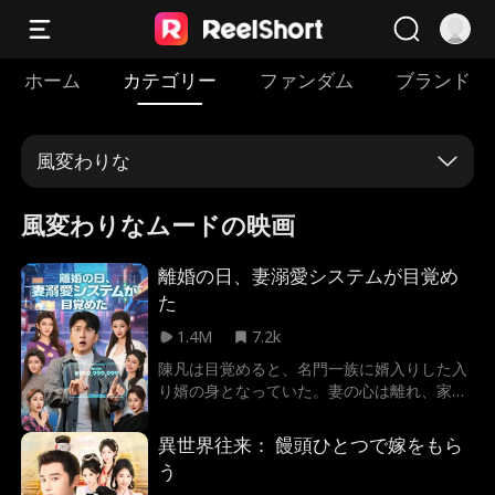
ホーム
カテゴリー
ファンダム
ブランド
風変わりな
風変わりなムードの映画
離婚の日、妻溺愛システムが目覚め
た
1.4M
7.2k
陳凡は目覚めると、名門一族に婿入りした入
り婿の身となっていた。妻の心は離れ、家族
からは嘲笑される日々。絶望の淵で発動した
のは――妻溺愛システム。 だが、彼はすぐに
異世界往来： 饅頭ひとつで嫁をもら
システムの重大なバグに気づく。「人妻」で
う
あれば、すべて「妻」として判定されるの