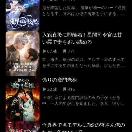
て待ちに待った契約満了目前。ついに本命の
鬼が降臨した世界。 鬼幣が唯一のハード通貨
彼女が帰国し、横断幕まで作って大喜びで歓
となる中、陳木は万億の鬼幣を手にする。
迎したのに、なぜか周時越が「別れない」と
人々が奪い合う鬼域を次々と買収し、やがて
執着し始めた！？困惑する彼女だが、ある
鬼界のルールを支配していく。
夜、怪我を負った謎の男が転がり込んできた
ことで事態は急転する。持ち主を選ぶ「血の
入籍直後に即離婚！星間司令官は甘
指輪」、暗躍する名家、そして運命の恋
い罠で妻を追い詰める
人……。宋温暖はまだ知らない。初対面だと
思っていたあの夜から、自分とこの美しき
67.4k
771
男、陸凛の運命が、恐ろしいほどに深く絡み
富、権力、最強の武力。アルファ星のすべて
合っていたということを。
を手にする男の妻となった蘇落。誰もが羨む
その座を捨て、彼女は命がけでこの政略結婚
からの脱出を企てていた。 冷徹無比で誰もが
偽りの魔門老祖
恐れる帝国司令官。しかし彼女はまだ知らな
い。あの近寄りがたい殿下が、彼女の前でだ
20.6k
416
けは鋭い牙を隠し、すり寄る忠犬の皮を被っ
正道仙宗による魔門討伐の火の手が上がる
ていることを…「お姉ちゃん、また置いてい
中、一人の男が目を覚ました。李凡、彼が転
く気なの？」人前での殺伐とした姿とは裏腹
生したのは、あろうことか討伐の標的である
に、涙ぐんで甘える彼。すがるような瞳と優
魔門の頂点に君臨する「老祖」だった。すが
しい言葉の裏で、彼は静かに、そして確実に
るような目を向ける凶悪な配下たちに背中を
怪異界で名モデルに⁈妖の皆さん俺の
彼女の逃げ道を塞いでいく。
押され、表舞台へと引きずり出される李凡。
ために争わないで