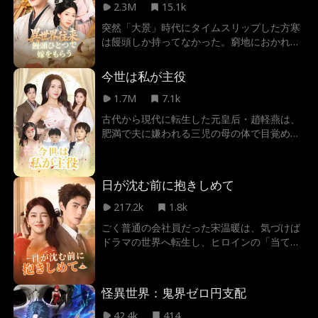
だ！ 冷たい義母、宿敵の美しい妻、辣腕の女
2.3M
15.1k
性経営者、裏社会の女ボスまで――次々と溺
突然「大景」時代にタイムスリップした方寒
愛の対象に。 やがて陳凡は資金と人脈を掌握
は饅頭しか持ってなかった。窮地におかれた
し、都市に新たな勢力図を描き始める。 しか
彼はそこでなんと！「ピンポン」「タイムス
し、全ての女性を溺愛し尽くした彼を待つ、
リップシステム起動、嫁をもらったら、エネ
今世は私が主役
予想外の運命とは――？
ルギーがチャージでき、タイムスリップする
ことができます。」村に賑やかな音が響き、
1.7M
7.1k
仲人に紹介され、饅頭だけで美人の嫁をもら
古代から現代に転生した元皇后・趙軽燕は、
えた彼は早速タイムスリップをして、異世界
肥満で夫に嫌われる三児の母の体で目覚め
生活の始まりだ！
る。夫とその幼なじみのいじめに耐えず、美
しく変身し、キャリアを築き始める。逆襲に
慌てた夫は猛アタックするが、彼女はもはや
日が沈む前に抱きしめて
恋愛に興味なし。新たな人生を謳歌する爽快
サクセスストーリー。
217.2k
1.8k
ごく普通の会社員だった宋温暖は、気づけば
ドラマの世界へ転生し、ヒロインの「当て馬
の身代わり」になっていた！彼氏である御曹
司周時越から突きつけられたのは『忘れられ
ない人女性の身代わり契約』。しかし彼女は
怪異世界：鬼界ゼロ円支配
喜んでサインする。「2年間身代わりを演じ
きって、慰謝料で世界一周してやる！」そし
42.4k
414