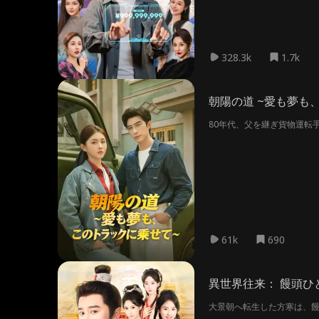
328.3k
1.7k
朝陽の道 ~愛も夢も
80年代、父を継ぎ貨物運転
61k
690
異世界往来： 饅頭ひ
大景朝へ転生した方寒は、