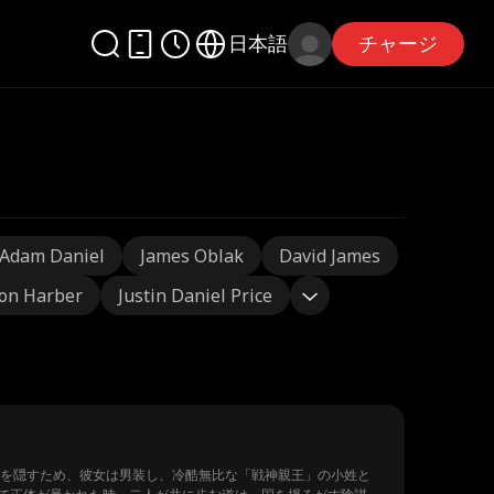
日本語
チャージ
Adam Daniel
James Oblak
David James
on Harber
Justin Daniel Price
密を隠すため、彼女は男装し、冷酷無比な「戦神親王」の小姓と