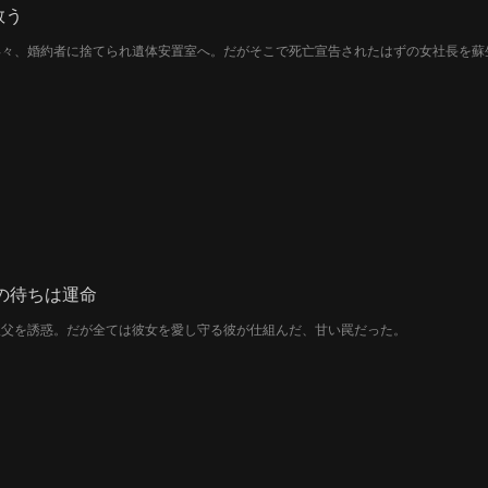
救う
早々、婚約者に捨てられ遺体安置室へ。だがそこで死亡宣告されたはずの女社長を蘇
の待ちは運命
叔父を誘惑。だが全ては彼女を愛し守る彼が仕組んだ、甘い罠だった。