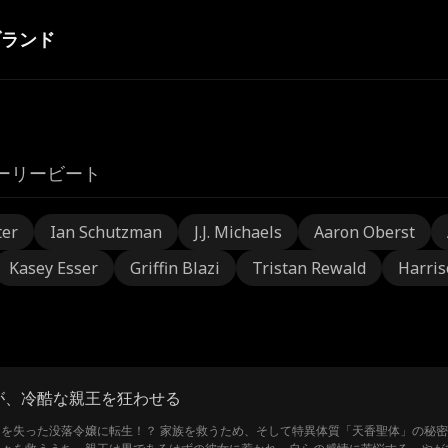
ブランド
ーリービート
ter
Ian Schutzman
J.J. Michaels
Aaron Oberst
Kasey Esser
Griffin Blazi
Tristan Rewald
Harris
が、冷酷な親王を狂わせる
を失った没落令嬢に転生！？ 家族を救うため、そして特異体質「天香聖体」の秘