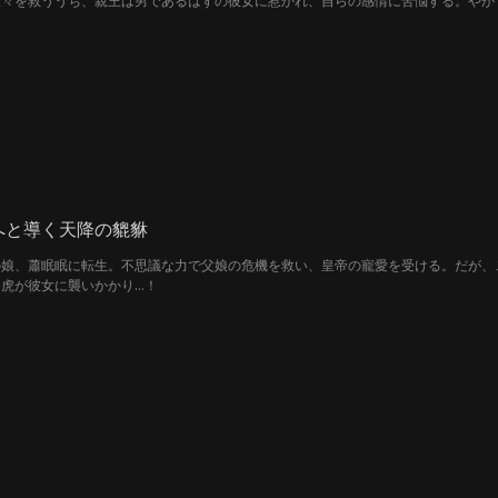
人々を救ううち、親王は男であるはずの彼女に惹かれ、自らの感情に苦悩する。やが
か。
へと導く天降の貔貅
の娘、蕭眠眠に転生。不思議な力で父娘の危機を救い、皇帝の寵愛を受ける。だが、
虎が彼女に襲いかかり…！