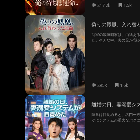
217.2k
1.5k
偽りの鳳凰、入れ替
商家の娘陸昭寧は、由緒あ
た。そんな中、夫の兄が“謎
た彼女は、このまま全てを
295k
1.6k
離婚の日、妻溺愛シ
陳凡は目覚めると、名門一族
ぐにシステムの重大なバグに
次々と溺愛の対象に。 やが