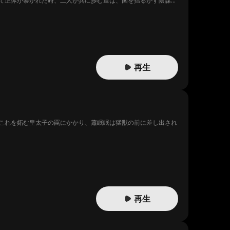
て正体が暴かれた時、二人が共に歩む道は、国を揺るがす陰謀
再生
これを妬む皇太子の罠にかかり、蕭眠眠は猛獣の前に差し出され
再生