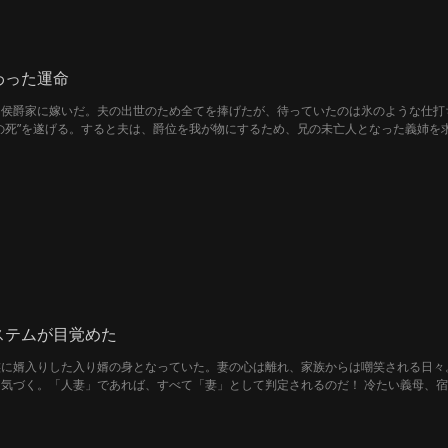
わった運命
る侯爵家に嫁いだ。夫の出世のため全てを捧げたが、待っていたのは氷のような仕打
の死”を遂げる。すると夫は、爵位を我が物にするため、兄の未亡人となった義姉を
奪われるしかないのか？
ステムが目覚めた
に婿入りした入り婿の身となっていた。妻の心は離れ、家族からは嘲笑される日々
気づく。「人妻」であれば、すべて「妻」として判定されるのだ！ 冷たい義母、
て陳凡は資金と人脈を掌握し、都市に新たな勢力図を描き始める。 しかし、全ての