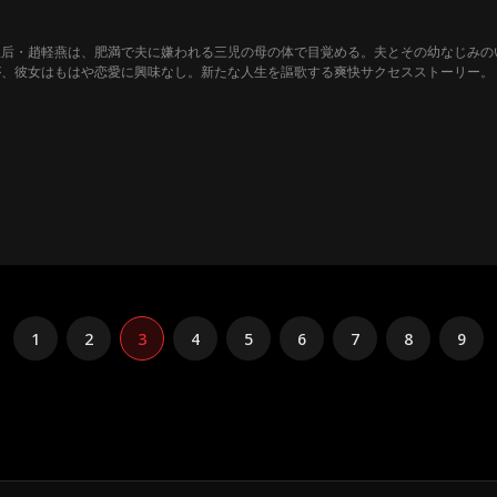
皇后・趙軽燕は、肥満で夫に嫌われる三児の母の体で目覚める。夫とその幼なじみの
が、彼女はもはや恋愛に興味なし。新たな人生を謳歌する爽快サクセスストーリー。
1
2
3
4
5
6
7
8
9