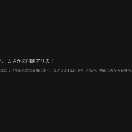
、 まさかの問題アリ夫！
、罠により放蕩若君の秦脩に嫁ぐ。金さえあればと割り切るが、初夜に夫から花柳病