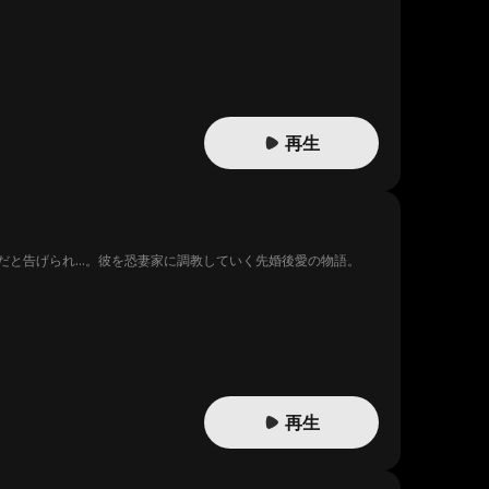
再生
だと告げられ…。彼を恐妻家に調教していく先婚後愛の物語。
再生