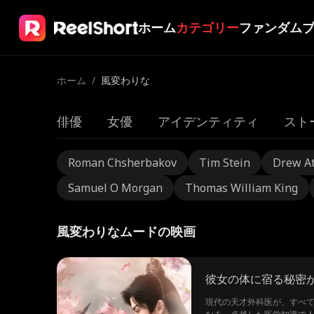
ホーム
カテゴリー
ファンダム
ホーム
/
風変わりな
俳優
女優
アイデンティティ
スト
Roman Chsherbakov
Tim Stein
Drew A
Samuel O Morgan
Thomas William King
風変わりなムードの映画
彼女の体に宿る秘密
現代の天才外科医が、すべて