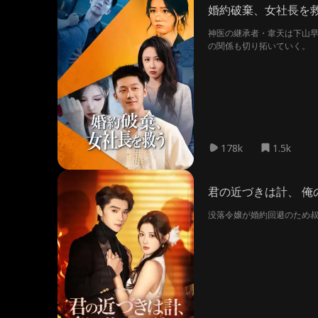
婚約破棄、女社長を
神医の継承者・韋天は下山
の関係も切り拓いていく。
178k
1.5k
君の近づきは計、 俺
没落令嬢が婚約回避のため