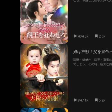
なる。卓越した医学知識で
か、時空を超えた愛の成就
404.3k
2.6k
娘は神獣！父を皇帝
瑞獣・貔貅が、端王・蕭蘅
てしまう。その時、巨大な白
847.1k
5.2k