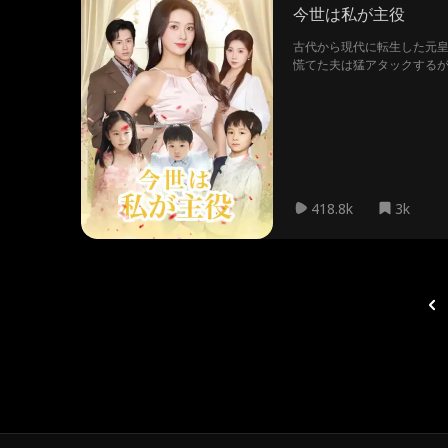
今世は私が主役
古代から現代に転生した元
慌てた夫は猛アタックする
418.8k
3k