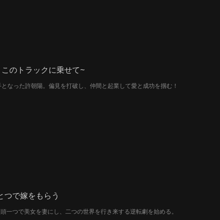
、このトラックに乗せて~
手となった許朝陽。偏見を打破し、仲間と起業して愛と成功を掴む！
とつで嫁をもらう
饅頭一つで美女を妻にし、二つの世界を行き来する逆転劇を始める。