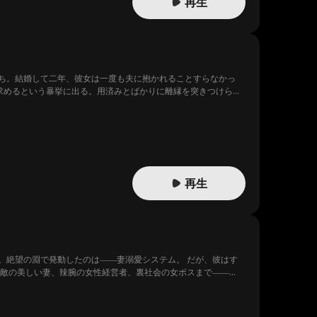
再生
ち。結婚して二年、彼女は一度も夫に抱かれることすらなかっ
求めるという暴挙に出る。用済みとばかりに離縁を突きつけられ
再生
。絶望の淵で発動したのは――妻溺愛システム。 だが、彼はす
宿敵の美しい妻、辣腕の女性経営者、裏社会の女ボスまで――
女性を溺愛し尽くした彼を待つ、予想外の運命とは――？