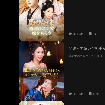
411.4k
3k
間違って嫁いだ相手が
本の世界に転生した云傾は
319.4k
1.7k