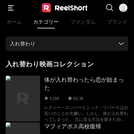
ホーム
カテゴリー
ファンダム
ブランド
入れ替わり
入れ替わり映画コレクション
体が入れ替わったら恋が始まっ
た
3.2M
65.3k
レクシー・エンバーとニック・リバースはお
互いのことが大嫌い。しかし、体が入れ替わ
ってしまった。 元に戻る方法を探すため
に、二人は協力しなければならない。そし
マフィアボス高校復帰
て、もしかしたら、恋に落ちるかもしれな