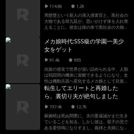
分を取り戻すための壮絶な復讐劇が、今、始
114.8k
1.2k
まる。
周楚楚という新人の潜入捜査官と、黒社会の
大物である韓九廷が、思いがけず体を入れ替
えることに。彼女は彼の体で黒社会の大物を
演じなければならず、彼は彼女の体で潜入捜
査を続けることに。二人は最初、お互いを裏
メカ娘時代:SSS級の学園一美少
切り合い、嫌い合うものの、次第に力を合わ
女をゲット
せて事件を解決していく。緊迫した状況の中
で、麻薬密売の陰謀や父親との因縁が明らか
91.4k
995
になり、同時に「お前が捕まえ、俺が守る」
虫族の侵攻で世界が追い詰められる中、人類
といった笑いと甘さ溢れる恋愛劇が繰り広げ
は戦闘用の機体に覚醒できるようになり、女
られる。
性は機動兵器へ変化するメカ娘として目覚
め、男性はそれを操るパイロットとしての才
転生してエリートと再婚した
能を得る。陸凡は最高位の3Sに覚醒し、複
ら、裏切り夫が絶句しました
数の3Sレベルのメカ娘と契約し、虫族を蹂
躙していく！
737.4k
12.7k
蘇婉晴は死ぬ間際に、夫の姜遠誠がまだ生き
ていることを知る。しかし彼は、双子の兄で
ある姜愷鳴になりすまし、義姉と夫婦になっ
ていたのだ！生まれ変わった蘇婉晴は、彼ら