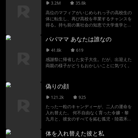
3.2M
35.8k
い。
高位のマフィアがいじめられっ子の高校生の
体に転生し、再び高校を卒業するチャンスを
得る。持ち前の裏社会の知恵で大学進学とい
う夢を叶えられるのか、それともいじめっ子
たちに再び退学へ追い込まれてしまうのか？
パパママ あなたは誰なの
41.8k
619
感謝祭に帰省した女子大生。だが、出迎えた
両親の様子がどうもおかしいことに気づく。
偽りの顔
121.2k
925
たった一粒のキャンディーが、二人の運命を
入れ替えた。 何不自由なく育った令嬢・黎
九月と、彼女のすべてを妬む孤児・陸霜禾。
手に入れたのは、偽りの幸せと暴かれていく
嘘。 失ったのは、身分と尊厳、そして自
体を入れ替えた彼と私
由。 精神病院の鉄格子の中から、本当の自