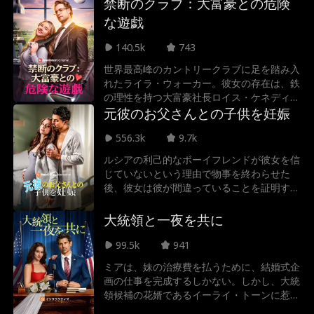
かし彼は知らなかった。地味な助手だと思っ
禁断のクラブ：大富豪との危険
ていたケーシーこそが、彼のキャリアを築き
な遊戯
上げた謎の天才プロデューサー「エコー」で
あり、彼の所属レーベルの真のオーナーであ
140.5k
743
ることを……真実が明かされる時、二人の愛
世界最高峰のカントリークラブに足を踏み入
と音楽の運命はどうなるのか？
れたライラ・ウォーカー。彼女の存在は、鉄
の理性を持つ大富豪社長ロイス・ケネディの
日常を、静かに、そして激しく狂わせてい
元彼のお父さんとの子供を妊娠
く。すべてを捨てて禁断の愛に溺れるライラ
556.3k
9.7k
だが、彼女はまだ知らない。ロイスが彼女の
亡き父と交わした、あまりにも残酷な“約
ルシアの利己的なボーイフレンドが彼女を信
束”を…
じていないという理由で物事を終わらせた
後、彼女は彼が間違っていることを証明する
と誓う。最高の外科研修医になると決意した
彼女は仕事に身を投じる。そして研修医の監
大統領と一夜を共に
督であるソーヤー・キャンベル医師の下で、
無慈悲な有名外科医、驚くべき赤ちゃんのパ
99.5k
941
パ、そして何よりも最悪なのは元彼の父親
ミアは、妹の治療費を払うために、結婚式企
だ。
画の仕事を完成するしかない。しかし、大統
領候補の花婿であるイーライ・トーンに惹か
れてしまい、仕事と感情のバランスを取りな