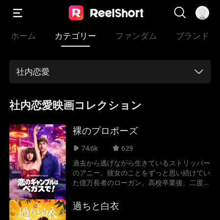
ホーム
カテゴリー
ファンダム
ブランド
社内恋愛
社内恋愛映画コレクション
裸のプロポーズ
74.6k
629
過去から逃げながら生きているストリッパー
のアニー。彼女のことをずっと思い続けてい
た億万長者のローガン。高校卒業後、二度と
会うことはないと思っていた…彼がアニーの
働くストリップクラブに現れてプロポーズを
過ちと白衣
してくるまでは。 二人の関係を壊してしま