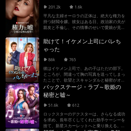
上げられてしまう！ただのビジネスライクな
201.2k
1.6k
契約だったはずが、彼の手が触れるたび、甘
いキスをされるたび、エラは抗えない熱に飲
平凡な主婦オーロラの正体は、絶大な権力を
み込まれていく。だが、彼女はまだ気づいて
持つ財閥令嬢。彼女はある日、政治家の夫が
いなかった。これはすべて、クリスチャンが
親友と不倫し、その情事のせいで愛娘が見殺
彼女を永遠に自分のものにするために仕掛け
しにされた真実を知る。絶望は怒りへと変わ
た、危険なゲームの始まりにすぎないという
り、彼女は完璧な復讐を開始。夫を操り密か
助けて！イケメン上司にバレち
ことに——
に離婚を成立させると、彼の選挙集会でその
ゃった
醜悪な本性を大群衆に暴露！さらに自ら対立
候補として州知事選に出馬し、夫の政治生命
86k
765
と野望のすべてを奪い尽くす！
彼はイケメン上司で、あの子はただの部下。
ところが、間違って胸の写真を送ってしまっ
たことで、欲望とスキャンダルと秘密がオフ
ィスと彼女の心をめちゃくちゃにしてしまっ
バックステージ・ラブ～歌姫の
た。
秘密と嘘～
51.6k
612
ロックスターのデクスターは、さらなる成功
を求め、長年尽くしてくれた助手ケーシーを
捨て、新星スカーレットへと乗り換える。し