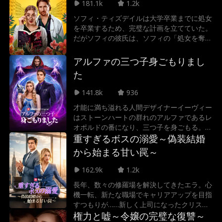
う過去を隠しながら、アニーはローガンの気
181.1k
1.2k
持ちが本物なのか探っていく。
ソフィ・ティズデイルは大学卒業までに処女
を卒業するため、完璧な計画を立てていた。
だがソフィの彼氏は、ソフィの「処女を奪え
るかどうか賭けをしている」ことを知る。
その事実を告げてきたルークは、ソフィが働
アルファの三つ子身ごもりまし
くカフェの常連で、大学の勤務医、そしてソ
た
フィの担当医でもあった。 ルークに惚れて
しまったソフィと、ソフィを大切にするあま
141.8k
936
りなかなか手を出さないルーク。二人の間に
才能に満ち溢れる人間デザイナーイーヴィー
は徐々に亀裂が生まれていき…
はストーンハートの群れのアルファであるレ
オポルドの番になり、三つ子を身ごもる。レ
オポルドは彼女を守るため同居を強いるが、
重すぎるボスの溺愛～偽装結婚
次第に番への想いを抑えられなくなる。一
から始まる甘い罠～
方、彼を狙う雌狼ダーリーンや、イーヴィー
を利用しようとする家族が二人に試練を与え
162.9k
1.2k
る。二人は数々の危機を乗り越え、運命の絆
長年、数々の修羅場を解決してきたエラ。心
を守れるのか。
機一転、新たな職場でキャリアアップを目指
すつもりが……新しく上司になったクリスチ
ャンの提案で、突如偽装結婚の妻役に仕立て
権力と嘘～令嬢の完璧な復讐～