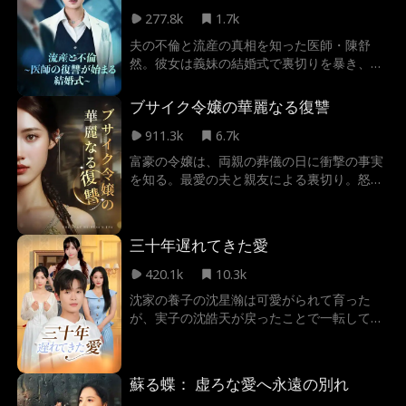
277.8k
1.7k
夫の不倫と流産の真相を知った医師・陳舒
然。彼女は義妹の結婚式で裏切りを暴き、壮
絶な復讐を果たす。
ブサイク令嬢の華麗なる復讐
911.3k
6.7k
富豪の令嬢は、両親の葬儀の日に衝撃の事実
を知る。最愛の夫と親友による裏切り。怒り
と絶望に打ちのめされ、懐妊していた子さえ
失った彼女。すべてを失ったと思われた時、
億万長者のCEOが彼女に救いの手を差し伸べ
三十年遅れてきた愛
た。そして3年後、美貌と新たな身元を手に
入れ、彼女は裏切り者たちに復讐すべく、華
420.1k
10.3k
麗に舞い戻った。
沈家の養子の沈星瀚は可愛がられて育った
が、実子の沈皓天が戻ったことで一転して奈
落の底へ沈んだ。沈皓天の中傷により、沈星
瀚は家族から嫌われた。そんな折、一番目の
姉が担当する「タイムカプセル」計画の被験
蘇る蝶： 虚ろな愛へ永遠の別れ
者募集に応募する。彼は恩返しのため、そし