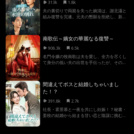
て養子縁組の日に戻り再選択するため、二番
313k
1.8k
目の姉へ角膜提供を決意する。しかし、帰宅
夫の裏切りで両親を失った婉清は、謝北瀟と
した3日間、沈皓天の執拗な罠に遭い、家族
組み復讐を完遂。元夫の懇願を拒絶し、新た
に傷つけられ、飼いウサギまで殺され、18歳
な愛へと進む。
の誕生日を忘れられた。絶望した彼は独りで
誕生日を祝い、实验室へ向かった。後日、沈
家のみんなは星瀚が実子であることに気づ
南歌伝～嫡女の華麗なる復讐～
き、悔しさのあまり、30年間实验室の前で待
906.3k
6.5k
ち続けた。30年後、ようやく星瀚を迎えられ
ると思ったら、彼は養子縁組の当日に戻り
名門令嬢の牧南歌は夫を愛し、全力を尽くし
「同行を拒む」と選択をした。星瀚のいない
て身分の低い夫の出世を手伝ったが、その夫
沈家は崩壊したが、彼は実業家となり、孤児
と自分の親友に裏切られ、命を 落としてしま
院の子と新たな家庭を築く。
う。自分が死んだと思った南歌は、自分が死
ぬ前に戻り、人生をやり直すチャンスを得
間違えてボスと結婚しちゃいまし
る。 それから南歌は楚洛白と手を組み、婚約
た！？
者と親友に対する復讐計画を遂行し始める。
391.8k
2.7k
社長・霍景慕と一夜を共にし妊娠！？秘書・
姜枝の結婚から始まる甘い恋と陰謀に挑む逆
転劇！