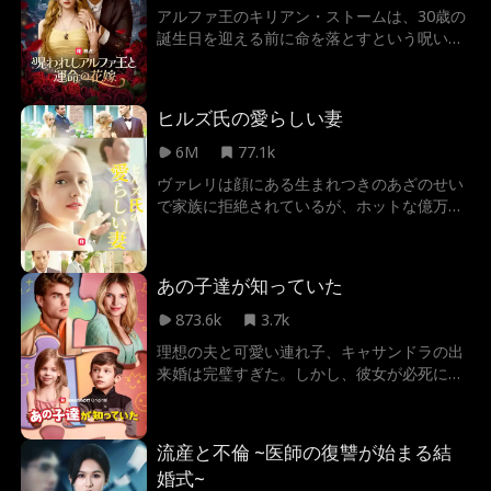
運命は再び二人を引き合わせる...
アルファ王のキリアン・ストームは、30歳の
誕生日を迎える前に命を落とすという呪いに
かけられている。その呪いを解く唯一の方法
は、「運命の人」を見つけること。しかし、
彼の運命の相手が人間の女性だったらどうな
ヒルズ氏の愛らしい妻
るのか？人間はアルファと番うことができな
い。もし彼女と結ばれれば、彼女は死んでし
6M
77.1k
まう。だが、結ばれなければ――今度は彼が
ヴァレリは顔にある生まれつきのあざのせい
死ぬ。
で家族に拒絶されているが、ホットな億万長
者アンデレ・ヒルズは、温泉で情熱的な瞬間
を共有したことで彼女に恋をする。アンデレ
はヴァレリを探すため奔走するが、予期せぬ
あの子達が知っていた
出来事で、彼女を車で誤ってひいてしまい、
記憶喪失にさせてしまう。彼女が誰なのか気
873.6k
3.7k
づく前に、アンデレはヴァレリを引き取る。
理想の夫と可愛い連れ子、キャサンドラの出
だが、自分が探していた相手が彼女だとは知
来婚は完璧すぎた。しかし、彼女が必死に逃
らない。
げてきた過去が、また足元まで迫っていた
か?そして、なぜあの子どもたちに見覚えが
あるのか…？
流産と不倫 ~医師の復讐が始まる結
婚式~