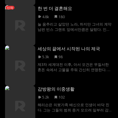
서 벗어날 수 없게 되고, 이 위험한 게임 속에
한 번 더 결혼해요
신작
서 루카의 소유물이 될 것인지 아니면 자신이
소중히 여기는 모든 것을 잃을 것인지 선택해
4.8k
180
야 한다.
늘 움추리고 살았던 노라, 하지만 그녀의 계약
남편 빈스 그랜트 앞에서만큼은 달랐다. 인생
에서 가장 행복했던 1년의 계약 결혼이 종료되
고 노라에게는 다시 학대하던 가족의 품으로
돌아가 새로운 정략 결혼을 하는 운명이 기다
세상의 끝에서 시작된 나의 제국
린다. 늘 냉철하고 침착한 빈스는 어렵게 마음
을 연 노라가 다시 움츠러든 모습으 ㄹ보자, 노
5.3k
98
라를 다시 되찾아오기 위해 노력하는데..
제3차 세계대전 이후, 아서 모건은 무질서한
혼돈 속에서 고물을 주워 간신히 연명한다. 옛
고교 동창들에게 괴롭힘과 약탈을 당하며 비
참하게 살아가던 어느 날, 우연히 발견한 외계
기술은 그의 모든 것을 뒤바꿔 놓는다. 게다가
감방왕의 이중생활
위기에 처한 세 여인을 구해 아내로 맞이하며,
이 외계 기술을 이용해 황무지의 왕이 되기로
5.2k
102
결심한다.
해리슨은 의붓가족 배신으로 인생이 바닥 친
다. 그는 그들의 범죄 증거 모으려 일부러 감옥
간다. 출소 후 갑작스러운 결혼으로 소피아와