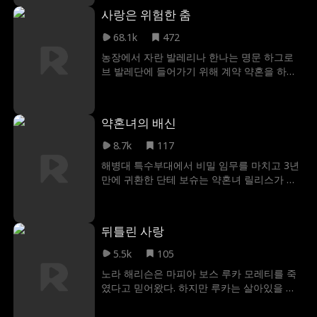
덩이처럼 불어난 병원비에 짓눌려 벼랑 끝에
사랑은 위험한 춤
선 라일라. 한편, 알렉산더는 사라진 그녀를 찾
아 미친 듯이 세상을 뒤지고 있었다. 과연 그는
68.1k
472
너무 늦기 전에 그녀와 아이를 찾아낼 수 있을
농장에서 자란 발레리나 한나는 명문 하그로
까?
브 발레단에 들어가기 위해 계약 약혼을 하게
된다. 그러나 잘생겼지만 위험한 암살자 잭이
나타나면서 모든 계획이 틀어지기 시작한다.
잭은 처음엔 위험한 장애물처럼 보였지만, 한
약혼녀의 배신
나는 그가 사실 그녀에게 모든 걸 줄 수 있는
사람이라는 것을 알게 된다. 한나가 마음을 열
8.7k
117
려는 순간, 잭은 또다시 그녀에게서 멀어진다.
해병대 특수부대에서 비밀 임무를 마치고 3년
하지만 함께 죽음에 직면했을 때, 그들은 진정
만에 귀환한 단테 보슈는 약혼녀 릴리스가 친
한 사랑을 놓치기에는 인생이 너무 짧다는 것
형 버질의 아이를 임신하고 형이 자신의 돈을
을 깨닫는다.
탕진한 것을 발견한다. 설상가상으로 부모님도
형의 편을 든다. 배신과 모욕을 겪은 후, 단테
뒤틀린 사랑
는 형의 결혼식에서 형의 거짓을 영상으로 폭
로한다.
5.5k
105
노라 해리슨은 마피아 보스 루카 모레티를 죽
였다고 믿어왔다. 하지만 루카는 살아있을 뿐
만 아니라 억만장자 투자자라는 신분으로 노
라 앞에 다시 나타난다. 노라는 루카의 세계에