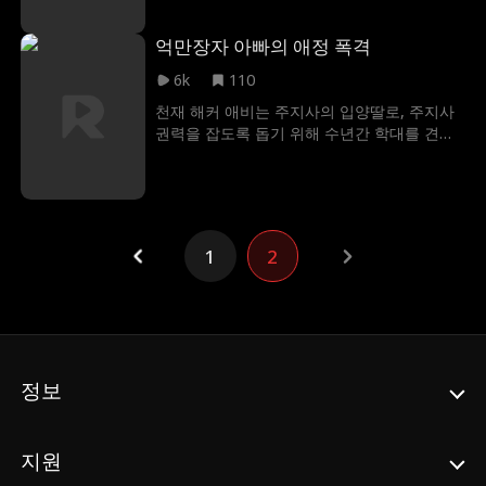
얽히게 된다. 둘은 사회 말단으로 밀려나 굴욕
과 멸시를 겪는다. 소피아가 새 미래를 좇을 때
억만장자 아빠의 애정 폭격
해리슨은 전과자로 낙인찍힌다. 메이플그룹 빌
딩에서 일어난 한 사건은 그에 대한 세상의 평
6k
110
가가 다 틀렸을지도 모른다는 신호를 보낸다.
천재 해커 애비는 주지사의 입양딸로, 주지사
권력을 잡도록 돕기 위해 수년간 학대를 견뎌
왔다. 열여덟 생일을 앞두고 팔려갈 위기에 처
한 애비는 DNA 매칭으로 미국 최고 재벌 도미
닉 만치니가 친아버지임을 알게 된다. 만치니
가문의 보호 속에 돌아온 애비는 자신을 학대
한 이들에게 복수한다.
1
2
정보
지원