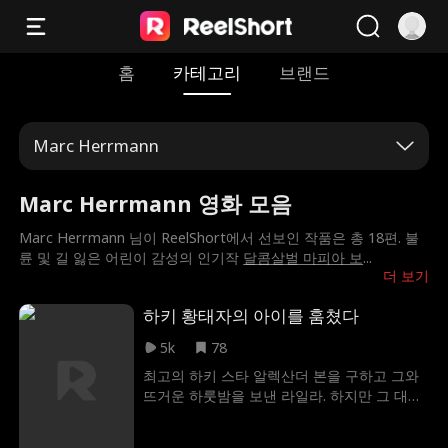
홈
카테고리
브랜드
Marc Herrmann
Marc Herrmann 영화 모음
Marc Herrmann 님이 ReelShort에서 선보인 작품은 총 18편. 불
륜 및 길 잃은 어린이 감성의 인기작
달콤살벌 마피아 보
...
더 보기
하키 황태자의 아이를 훔쳤다
5k
78
최고의 하키 스타 알렉산더 본을 구하고 그와
뜨거운 하룻밤을 보낸 라일라. 하지만 그 대가
는 가혹했다. 하룻밤의 실수로 임신한 그녀는
가족에게 버림받고 홀로 미숙아를 낳는다. 눈