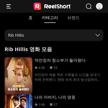
홈
카테고리
브랜드
Rib Hillis
Rib Hillis 영화 모음
억만장자 청소부가 돌아왔다
6.9k
59
억만장자 재벌 잭은 가족들과 시간을 보내기
위해 은퇴했다. 한때 세계 최대 방산업체의
CEO였던 잭은 학교의 청소부로 지내고 있다.
어느 날 잭은 집에 손주의 자리를 마련해야 한
다는 이유로 아들에 의해 쫓겨난다. 잭은 우연
나의 아버지, 나의 영웅
히 위험에 처한 한 여성을 구하게 되고, 잭의
영웅 같은 모습에 감동한 여성은 냉철한 학교
3.9k
57