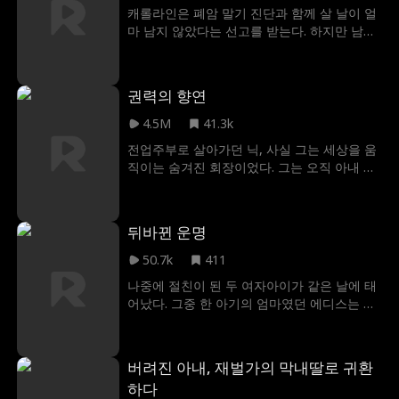
니의 소원을 위해 윌리엄과 비밀스러운 계약
캐롤라인은 폐암 말기 진단과 함께 살 날이 얼
결혼을 하게 된다. 윌리엄은 이를 계기로 그녀
마 남지 않았다는 선고를 받는다. 하지만 남편
를 보호하고, 알레이나는 점점 윌리엄에게 마
에릭은 그녀를 외면한 채, 전 여자친구 스테이
음이 끌리게 된다
시와 그녀의 아이를 집에 들인다. 점점 깊어지
는 절망 속에서, 캐롤라인은 결국 이혼을 결심
권력의 향연
하고 그를 떠난다. 그리고 그제야 에릭은 캐롤
라인이 없이는 살 수 없다는 걸 깨닫는다. 하지
4.5M
41.3k
만 캐롤라인에게 남은 시간은 단 3개월. 이젠
전업주부로 살아가던 닉, 사실 그는 세상을 움
사랑이 아닌, 오랫동안 꿈꿔온 오로라를 바라
직이는 숨겨진 회장이었다. 그는 오직 아내 벨
보며 마지막을 준비하려 한다. 너무 늦게 깨달
라만을 사랑했고, 모든 것을 그녀에게 줄 준비
아 버린 사랑… 과연 에릭은 그녀를 붙잡을 수
가 되어 있었다. 하지만 권력을 손에 쥐는 순
있을까?
간, 벨라는 가장 먼저 그를 내쳤다. 배신감 속
뒤바뀐 운명
에서 밝혀진 진실—닉이 찾아 헤맸던 운명의
여인은, 벨라가 아닌 엘레나였다는 것. 아무도
50.7k
411
그의 정체를 믿지 않던 그 순간, 그는 세상을
나중에 절친이 된 두 여자아이가 같은 날에 태
뒤흔들 단 하나의 반전을 준비한다. 사랑도, 권
어났다. 그중 한 아기의 엄마였던 에디스는 자
력도... 이제 진짜 주인을 찾아간다.
신의 가난을 물려주고 싶지 않아서 몰래 CEO
친구의 아기와 자신의 아기를 바꿔치기했다.
하지만 그때 예상하지 못했던 일이 벌어졌으
버려진 아내, 재벌가의 막내딸로 귀환
니... 그건 CEO 친구가 에디스의 행동을 목격하
하다
고 몰래 아기들을 제자리에 돌려놓은 것이다.