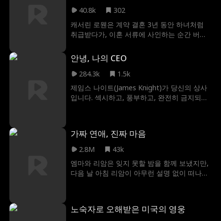
그렇게 시간은 18년이 흘러, 에디스가 자신의
40.8k
302
계획이 성공했다고 생각하고 있을 무렵, 지난
캐서린 로웬은 계약 결혼 3년 동안 하녀처럼
18년간 자신이 학대하며 키운 딸이 바로 친딸
취급받다가, 이혼 서류에 사인하는 순간 버려
이라는 충격적인 사실을 알게 되는데...
졌다. 임신한 몸으로 남편의 내연녀에게 온갖
모욕과 위협을 당하며 인생의 가장 밑바닥에
안녕, 나의 CEO
내동댕이쳐진 순간, 캐서린의 눈앞에 헬기 한
대가 착륙한다. 그리고 강력한 레인 가문의 도
284.3k
1.5k
미닉, 코너, 리암이 나타나 캐서린의 진짜 정체
제임스 나이트(James Knight)가 당신의 상사
를 밝히는데, 그녀는 레인 가문의 잃어버린 딸
입니다. 섹시하고, 풍부하고, 완전히 금지되어
이었던 것이다.
있습니다. 그와 데이트하면 당신의 경력이 망
가질 수도 있지만, 그를 사랑하면 마음이 아프
게 될 것입니다. 당신이 무언가를 원한다는 사
가짜 연애, 진짜 마음
실과 그것을 결코 가질 수 없다는 사실을 아는
것보다 더 나쁜 것은 무엇일까요?
2.8M
43k
엠마와 리암은 잊지 못할 밤을 함께 보냈지만,
다음 날 아침 리암이 아무런 설명 없이 떠나면
서 갑작스럽게 끝나버린다. 6개월 후, 엠마의
언니 결혼식에서 리암이 신랑 들러리로 나타
나며 두 사람은 재회하게 된다. 묻어뒀던 감정
노숙자로 오해받은 미국의 영웅
이 되살아나는 가운데, 엠마는 전 남자친구한