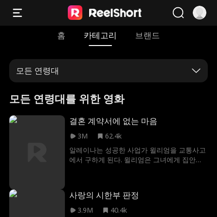
홈
카테고리
브랜드
모든 연령대
모든 연령대를 위한 영화
결혼 계약서에 없는 마음
3M
62.4k
알레이나는 성공한 사업가 윌리엄을 교통사고
에서 구하게 된다. 윌리엄은 그녀에게 집안의
가보를 넘겨주게 되고. 몇 달 뒤 윌리엄은 조카
제이슨의 약혼 파티에서 알레이나를 발견하게
되는데, 그녀가 제이슨의 약혼자라는 사실을
사랑의 시한부 판정
알게 된다. 하지만 제이슨의 바람을 알게 된 알
레이나는 약혼을 파기하고, 치매가 걸린 할머
3.9M
40.4k