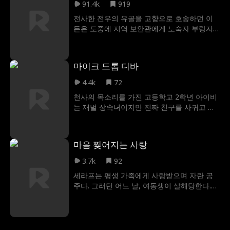
테 벗어나기 위해 주말 동안 리암과 위장 연애
91.4k
919
를 하기로 결심한다.
전사한 전우의 유골을 고향으로 호송하던 이
든은 도중에 지역 보안관에게 노숙자 부랑자
로 오해받아 제지당한다. 그렇게 경찰서로 끌
려가 심문받게 된 이든은 온갖 모욕과 고문을
받게 되지만, 친구의 유골을 지키기 위해 참는
마이크 드롭 디바
다. 하지만 보안관이 선을 넘어 유골을 모독하
는 상황이 발생하게 된다. 최악의 상황으로 치
4.4k
72
달으려는 순간, 이든의 옛 부하이자 현재 FBI
천사의 목소리를 가진 고등학교 2학년 아이비
국장이 나타난다! 미국의 영웅이라 칭송받는
는 재벌 상속녀이지만 진짜 친구를 사귀고 싶
이든의 진짜 정체가 마침내 밝혀지게 될까?
어 정체를 숨긴다. 바네사와 절친이 되고 자신
의 선택이 옳은 줄 알았던 아이비는 완전히 이
용당한다! 심지어 바네사는 죄책감을 이용해
마음 찢어지는 사랑
아이비를 목소리 대역으로 삼는다. 하지만 아
이비가 남자친구와 절친의 바람을 목격하며
3.7k
92
모든 게 틀어진다! 배신감에 상처받은 아이비
세라프는 평생 가족에게 사랑받으며 자란 공
는 어릴 적 친구인 스타 쿼터백 블레이크에게
주다. 그러던 어느 날, 여동생이 살해당한다.
도움을 청하는데. 과연 아이비는 스포트라이트
남편과 가장 친한 친구가 범인이 처벌을 피하
를 되찾을 수 있을까?
도록 도왔고, 세라프는 하룻밤 사이에 어른이
되어야 한다.