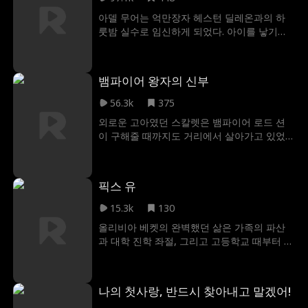
영은커녕 전 남친 제이크가 절친이었던 팰런
아델 무어는 억만장자 헤스턴 딜레온과의 하
과 사귀고 있다는 사실을 마주하게 된다. 게다
룻밤 실수로 임신하게 되었다. 아이를 낳기로
가 팰런은 자신이 상속녀의 가장 친한 친구라
결심했지만, 분노한 아버지에게 의절당하고
며 학교에서 여왕벌 자리를 굳히고 있었다. 시
집에서 쫓겨나면서 하루아침에 노숙자 신세가
에라는 끝없는 소문과 음모, 그리고 자신을 다
되었다. 아델은 극악의 현실 속에서도 아들 브
시 소년원으로 몰아가려는 학교 전체와 맞서
뱀파이어 왕자의 신부
래드를 위해 필사적으로 버티며 키워냈다. 그
싸우며, 진짜 자신의 자리를 증명해야 한다.
러던 어느 날, 아들 브래드가 바로 그 재벌 헤
56.3k
375
스턴 딜레온과 우연히 마주치게 된다. 헤스턴
외로운 고아였던 스칼렛은 뱀파이어 로드 션
은 브래드를 보는 순간 자신의 아들임을 직감
이 구해줄 때까지도 거리에서 살아가고 있었
하고 모자를 찾기 위해 필사적으로 뛰어들지
다. 안타까움을 느낀 션은 스칼렛을 집으로 데
만, 엇갈리는 단서와 오해 속에 아델과는 계속
려가 혈족의 하인이자 연인으로 삼아 피의 맹
마주치지 못한다. 과연 헤스턴은 모든 오해와
세를 통해 그녀를 지키겠다고 약속한다. 하지
엇갈린 운명의 시간을 극복하고, 그날처럼 다
픽스 유
만 그들의 행복하고 사랑스러운 나날은 섹시
시 사랑으로 얽혀 완전한 가족을 이룰 수 있을
하고 위험한 인간 여자인 첼시가 나타나 션을
15.3k
130
까?
유혹하면서 끝나고 만다. 게다가 션은 첼시를
올리비아 베켓의 완벽했던 삶은 가족의 파산
뱀파이어로 만들었을 뿐만 아니라, 첼시가 스
과 대학 진학 좌절, 그리고 고등학교 때부터 사
칼렛의 피를 빨도록 허락한다. 새로운 연인에
귀던 남자 친구가 폭력적으로 변하면서 서서
게 집착한 션은 피의 맹세를 하는 그날 밤을 놓
히 무너진다. 그런 그녀의 삶에 세바스찬 "배
쳐버렸고, 스칼렛은 죽음의 위기에 처한다. 모
시" 맥다니엘스가 나타난다. 유망한 복서인 배
욕과 상처를 참지 못하고 마침내 자신을 위해
나의 첫사랑, 반드시 찾아내고 말겠어!
시는 과거에서 벗어나기 위해 밤에는 바에서
살기로 결심한 스칼렛은 목숨을 걸고 하인과