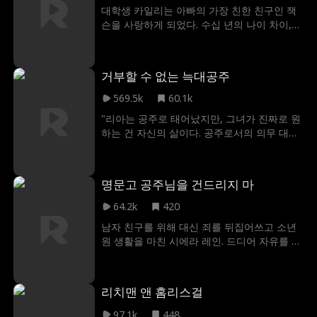
대학생 카일리는 아빠의 가장 친한 친구인 잭
슨을 사랑하게 되었다. 수십 년의 나이 차이,
숨 막히는 비난과 조롱, 그리고 가장 소중한 친
구를 배신한다는 죄책감까지. 모든 걸 걸고 시
작한 금기의 사랑. 끝을 알 수 없는 이 위험한
거부할 수 없는 늑대공주
관계, 과연 어디까지 흘러갈까?
569.5k
60.1k
"리아는 공주로 태어났지만, 그녀가 진짜로 원
하는 건 자신의 삶이다. 공주로서의 의무 대신
사랑을 선택하지만, 결국 짝에게 배신당하고
버림받게 된다. 그러나 그녀는 그 상처를 마음
에 오래 담아두지 않는다. 뜻밖에 그녀는 비밀
명문고 공주님을 건드리지 마
을 품은 새로운 짝과 결속을 다지며 권력, 속임
수, 그리고 또 다른 기회의 세계로 내던져지게
64.2k
420
된다. 이제 규칙을 따르는 것은 끝났다. 자신의
남자 친구를 위해 대신 죄를 뒤집어쓰고 소년
왕위를 되찾고, 그녀를 의심했던 모든 사람들
원 생활을 마친 시에라 레인. 드디어 자유를 되
을 후회하게 만들 때이다!"
찾았다고 생각한 순간, 그녀의 삶은 완전히 뒤
집힌다. 사실 그녀는 전국에서 손꼽히는 재벌
가문, 랭커스터의 잃어버린 상속녀였던 것. 곧
리치맨 앤 홈리스걸
명문 호손 프렙스쿨로 돌아온 그녀는 새로운
신분으로 새로운 시작을 꿈꾸지만, 따뜻한 환
97.1k
448