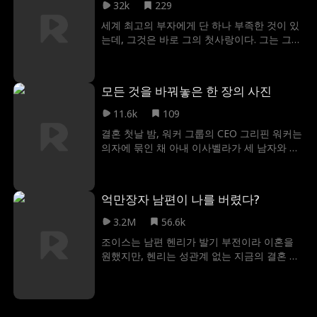
일하고 있으며, 올리비아가 전 남자 친구에게
32k
229
주인의 유대를 끊어 션을 떠나려 한다. 스칼렛
위협받는 순간 그녀를 구해준다. 이를 계기로
의 생명이 아슬아슬한 순간, 뱀파이어 프린스
세계 최고의 부자에게 단 하나 부족한 것이 있
두 사람은 서로에게 이끌리지만, 위험이 점점
알라리크가 갑자기 나타나 그녀를 구해주지
는데, 그것은 바로 그의 첫사랑이다. 그는 그녀
가까워질수록 배시는 선택의 갈림길에 서게
만, 스칼렛은 알라리크의 친절에 감사하면서
와 결혼하기로 결심했지만, 그녀가 바로 자신
된다. 자신의 꿈을 좇을 것인가? 아니면 자신
도 두려움을 느낀다. 하지만 스칼렛은 예전에
의 곁에 있다는 사실은 전혀 깨닫지 못한다! 그
의 삶을 위태롭게 할 수 있는 올리비아를 구할
자신을 도와준 뱀파이어가 이 새로운 왕자라
러고선 자신의 마음을 사로잡았던 소녀를 찾
것인가?
모든 것을 바꿔놓은 한 장의 사진
는 사실을 알지 못하는데...
기 위해 온 세상을 헤매고 다닌다. 그는 언제쯤
자신이 운명의 여인과 이미 결혼했다는 사실
11.6k
109
을 알아차릴까?
결혼 첫날 밤, 워커 그룹의 CEO 그리핀 워커는
의자에 묶인 채 아내 이사벨라가 세 남자와 동
시에 외도하는 모습을 강제로 지켜보게 된다.
분노에 휩싸인 그는 복수를 결심하지만, 이사
벨라는 단 한 장의 사진으로 그의 발목을 붙잡
억만장자 남편이 나를 버렸다?
는다. 그 후 18년 동안 그리핀은 이사벨라와 그
남자들 중 한 명인 이선 사이에서 태어난 쌍둥
3.2M
56.6k
이 남매를 자신의 자식처럼 키운다. 그는 아이
조이스는 남편 헨리가 발기 부전이라 이혼을
들에게 조롱과 멸시를 견디며 살아가고 쌍둥
원했지만, 헨리는 성관계 없는 지금의 결혼 생
이가 열여덟 살이 되자 결국 회사와 전 재산까
활을 끝내고 싶지 않았다. 헨리에겐 이 결혼생
지 넘기게 된다. 모두가 그리핀이 그 한 장의
활은 부모님의 유산이 걸려있는 문제였다. 그
사진에 붙들려 꼼짝 못 한다고 생각하지만 이
의 부모님이 사업과 재산을 헨리에게 줄지, 그
사벨라 가족이 승리를 자축하던 바로 그날, 그
의 형제에게 줄지 결정하기 전에 후손이 있어