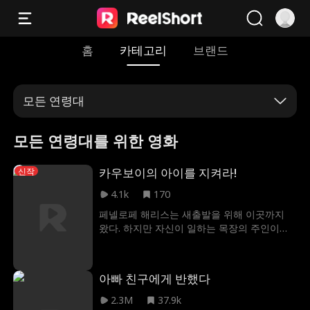
홈
카테고리
브랜드
모든 연령대
모든 연령대를 위한 영화
카우보이의 아이를 지켜라!
신작
4.1k
170
페넬로페 해리스는 새출발을 위해 이곳까지
왔다. 하지만 자신이 일하는 목장의 주인이자
막강한 권력을 쥔, 전 남친의 형인 마초 카우보
이 녹스 그랜트의 아이를 갖고 만다. 이제 페넬
로페는 자신을 위해서라면 세상이라도 불태울
아빠 친구에게 반했다
남자와 오직 파멸만을 바라는 전 남친 사이에
얽히고 마는데...
2.3M
37.9k