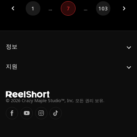
리핀은 마침내 모든 진실을 드러낸다.
야 한다는 조건을 내걸었기 때문이다. 헨리는
1
...
7
...
103
조이스가 사랑이 아닌 돈 때문에 자신과 결혼
했다고 확신했다. 조이스는 헨리의 생각이 틀
렸음을 증명하려고 하지만, 그러던 중 어머니
가 암 진단을 받게 되고, 절실히 돈이 필요하게
되었다...
정보
지원
© 2026 Crazy Maple Studio™, Inc. 모든 권리 보유.