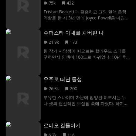
75k
432
Tristan Beckett과 결혼하고 그의 혈액 은행
역할을 한 지 3년 만에 Joyce Powell은 마침내
그와 이혼합니다! 트리스탄은 조이스가 단지
돈 때문에 그와 결혼한 헛된 소녀라고 생각했
슈퍼스타 아내를 차버린 나
습니다. 그는 그녀가 비밀 억만장자 상속녀라
는 사실을 거의 알지 못했습니다! 트리스탄은
21.9k
173
조이스의 마음을 되찾을 수 있을까요? 아니면
한 작가 지망생이 떠오르는 할리우드 스타를
그녀는 훨씬 더 어린 큐티 파이 윌리엄 포프에
구하면서 인생이 180도로 바뀌었다. 10년 후,
게 반하게 될까요?
다니엘은 슈퍼스타의 전업주부가 되었지만 늘
파파라치와 가족에게 무시당했다. 그런데 아내
의 전 남친이 자신의 아내를 유혹하는 것을 본
우주로 떠난 동생
다니엘은 충격을 먹고 여태 절대 상상할 수도
없는 결정을 하는데... 바로 슈퍼스타인 아내와
26.3k
200
이혼하는 것이었다! 그녀의 아내가 무엇을 놓
부유한 스나이더 가문에 입양된 티모시는 누
쳤는지 알 때는 이미 늦었다. 그는 절대 돌아오
나 셋의 헌신적인 보살핌 속에 자랐다. 하지만
지 않을 것이다.
친아들 매튜가 돌아온 날, 모든 것이 변했고,
매튜는 거짓말과 조작으로 누나들을 티모시에
게서 멀어지게 했다. 하지도 않은 일로 누명을
로미오 길들이기
쓰고 집에서 쫓겨났음에도, 티모시는 자신의
가족을 위해 희생을 선택했다. 더 나아가 희귀
6.7k
116