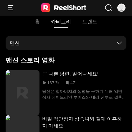
홈
카테고리
브랜드
맨션
맨션 스토리 영화
큰 나쁜 남편, 일어나세요!
137.3k
471
당신은 할아버지의 생명을 구하기 위해 억만
장자 에이드리언 루이스와 대리 신부로 결혼
해야 합니다. 당신은 후계자를 낳겠다는 약속
과 함께 500만 달러라는 엄청난 가격에 자신
을 루이스 가문에 팔았습니다. 단 한 가지 문제
비밀 억만장자 상속녀와 절대 이혼하
가 있습니다… Adrian Lewis가 혼수상태에 빠
지 마세요
졌습니다!