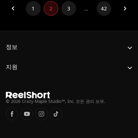
자들은 더 이상 참아줄 수 없다. 이제 정체를
1
2
3
...
42
숨긴 억만장자 상속자의 진짜 매운맛을 보여
줄 차례다.
정보
지원
© 2026 Crazy Maple Studio™, Inc. 모든 권리 보유.