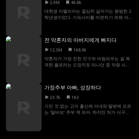
나가는 과정에서 헤이즐은 자신의 고통을 자
2.9M
46.8k
선 활동으로 전환하여 어린이를 돕기 위한 재
대학생 아멜리아는 열심히 살아가는 평범한 2
단을 설립한다. 죄책감에 시달리던 제이스는
학년생이었다. 기숙사비를 마련하기 위해 아르
자신의 결정을 바로잡기 위해 노력하다가 자
바이트가 절실했고, 룸메이트의 소개로 바에
진해서 망하게 된다. 결국 헤이즐은 새로운 사
서 일자리를 얻게 된다. 하지만 첫 출근 날부터
랑을 찾고 제이스가 자신의 행동에 대한 책임
위급에 상황에 부딪치게 된다. 룸메이트는 그
을 지게 한다.
전 약혼자의 아버지에게 빠지다
녀에게 약을 타고, 손님과 하룻밤을 보내도록
음모를 꾸민다. 위기의 순간, 레오가 나타나 아
12.3M
168.9k
멜리아를 구해주면서, 두 사람은 뜨밤을 보내
약혼자가 가장 친한 친구와 바람피우는 걸 목
게 된다. 그리고 아멜리아는 레오의 아이를 임
격한 플로라는 도망치듯 떠나던 중 차량 사고
신하게 되는데 레오는 그녀를 돈만 밝히는 여
가 날 뻔한다. 그리고 운전자의 매력에 홀리듯
자로 오해하게 된다. 이제 아멜리아는 혼자서
빠져 충동적으로 하룻밤을 보내게 되지만, 플
선택의 기로에 서 있다. 과연 그녀의 앞날은 어
로라는 그 남자가 전 약혼자의 아버지라는 사
떻게 펼쳐질 것인가?
가정주부 아빠, 성장하다
실을 알지 못하는데. 심지어 그 남자에게는 남
들과는 다른 성적 취향이 있었고, 이후 플로라
23.7k
163
는 그가 전 약혼자의 아버지라는 사실을 알고
가진 것 없는 고아 출신에 아내와 딸밖에 모르
도 점점 그에게 빠져들어 간다.
는 ‘딸바보’ 주부 잭 파커. 하지만 처가 식구들
은 돈 한 푼 없는 그를 사위 취급도 안 하며 대
놓고 이혼을 몰아붙인다. 그러던 어느 날, 잭이
세계 최고의 재벌 후계자라는 사실이 드러나
며 상황은 완전히 뒤집힌다. 가족을 건드리는