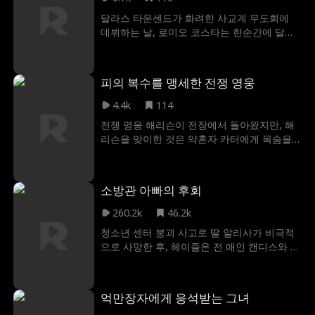
한 유전자를 가진 인간을 새로운 행성으로 보
달라스 타운센드가 화려한 사교계 무도회에
내 인류를 구한다는 "프로젝트 헤일 메리" 임
데뷔하는 날, 로미오 코스타는 한순간에 달라
무에 비밀리에 자원한다. 티모시가 떠난 후 스
스의 명예를 산산조각 낸다. 그것도 모자라 달
나이더 가족은 매튜의 음모와 티모시의 희생
라스를 강제 결혼으로 옭아매 버린다. 벼랑 끝
에 대한 진실을 알게 된다. 30년 후, 티모시는
에 몰린 달라스에게 남은 선택지는 단 하나, 로
아르테미스 행성에서의 임무를 성공시킨 영웅
피의 복수를 맹세한 전쟁 영웅
미오를 유혹해 철저히 무너뜨리고 꿈에 그리
으로 추앙받고, 그를 배신한 가족은 슬픔과 죄
던 완벽한 가정을 되찾는 것뿐이다. 하지만 문
4.4k
114
책감 속에서 살아가게 된다.
제는 로미오가 생각보다 훨씬 호락호락하지
전쟁 영웅 해리슨이 전장에서 돌아왔지만, 해
않은 남자라는 것 그리고 달라스 역시 포기를
리슨을 맞이한 것은 약혼자 카터에게 목숨을
모르는 여자라는 것인데…
잃은 여동생의 비보였다. 해리슨은 낡은 군복
차림 그대로 카터의 연회장에 나타나 3일 안에
심판을 해주겠다고 선언한다. 그리고 마침내,
소방관 아빠의 후회
해리슨은 숨겨왔던 자신의 진짜 정체 FBI 국장
을 밝히고 처절한 복수를 시작하는데...
260.2k
46.2k
청소년 센터 붕괴 사고로 딸 알리사가 비극적
으로 사망한 후, 헤이즐은 전 애인 캔디스와 딸
킴벌리를 대신 구하기로 한 소방관 남편 제이
스에게 정의와 복수를 찾는다. 슬픔과 분노에
휩싸인 헤이즐은 알리사의 죽음에 대해 제이
억만장자에게 응석받는 그녀
스와 캔디스에게 책임을 묻는다. 슬픔을 헤쳐