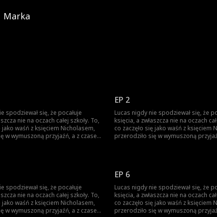
Marka
EP 2
ie spodziewał się, że pocałuje
Lucas nigdy nie spodziewał się, że p
aszcza nie na oczach całej szkoły. To,
księcia, a zwłaszcza nie na oczach cał
ę jako waśń z księciem Nicholasem,
co zaczęło się jako waśń z księciem 
ię w wymuszoną przyjaźń, a z czasem
przerodziło się w wymuszoną przyjaź
o się jeszcze bardziej
wszystko stało się jeszcze bardziej
e. Każde spojrzenie, każde
skomplikowane. Każde spojrzenie, k
ni zbliża ich do siebie. Ale Nicholas
dotknięcie dłoni zbliża ich do siebie.
y między królewskim obowiązkiem a
jest rozdarty między królewskim ob
EP 6
uciem do chłopca, którego kiedyś
rosnącym uczuciem do chłopca, któr
em. Obaj boją się wyznać prawdę...
nazywał wrogiem. Obaj boją się wyzn
ie spodziewał się, że pocałuje
Lucas nigdy nie spodziewał się, że p
, gdy nie da się jej już dłużej
Aż do momentu, gdy nie da się jej już
aszcza nie na oczach całej szkoły. To,
księcia, a zwłaszcza nie na oczach cał
ukrywać.
ę jako waśń z księciem Nicholasem,
co zaczęło się jako waśń z księciem 
ię w wymuszoną przyjaźń, a z czasem
przerodziło się w wymuszoną przyjaź