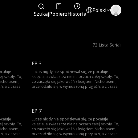
Polski
Szukaj
Pobierz
Historia
72
Lista Seriali
EP 3
ocałuje
Lucas nigdy nie spodziewał się, że pocałuje
ej szkoły. To,
księcia, a zwłaszcza nie na oczach całej szkoły. To,
Nicholasem,
co zaczęło się jako waśń z księciem Nicholasem,
ń, a z czasem
przerodziło się w wymuszoną przyjaźń, a z czasem
wszystko stało się jeszcze bardziej
ażde
skomplikowane. Każde spojrzenie, każde
 Ale Nicholas
dotknięcie dłoni zbliża ich do siebie. Ale Nicholas
owiązkiem a
jest rozdarty między królewskim obowiązkiem a
EP 7
ego kiedyś
rosnącym uczuciem do chłopca, którego kiedyś
ać prawdę...
nazywał wrogiem. Obaj boją się wyznać prawdę...
ocałuje
Lucas nigdy nie spodziewał się, że pocałuje
 dłużej
Aż do momentu, gdy nie da się jej już dłużej
ej szkoły. To,
księcia, a zwłaszcza nie na oczach całej szkoły. To,
ukrywać.
Nicholasem,
co zaczęło się jako waśń z księciem Nicholasem,
ń, a z czasem
przerodziło się w wymuszoną przyjaźń, a z czasem