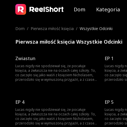
Dom
Kategoria
Dom
/
Pierwsza miłość księcia
/
Wszystkie Odcinki
Pierwsza miłość księcia Wszystkie Odcinki
Zwiastun
EP 1
Lucas nigdy nie spodziewał się, że pocałuje
Lucas nigdy n
księcia, a zwłaszcza nie na oczach całej szkoły. To,
księcia, a zwł
co zaczęło się jako waśń z księciem Nicholasem,
co zaczęło si
przerodziło się w wymuszoną przyjaźń, a z czasem
przerodziło s
wszystko stało się jeszcze bardziej
wszystko stał
skomplikowane. Każde spojrzenie, każde
skomplikowan
dotknięcie dłoni zbliża ich do siebie. Ale Nicholas
dotknięcie dło
jest rozdarty między królewskim obowiązkiem a
jest rozdart
EP 4
EP 5
rosnącym uczuciem do chłopca, którego kiedyś
rosnącym ucz
nazywał wrogiem. Obaj boją się wyznać prawdę...
nazywał wrogi
Lucas nigdy nie spodziewał się, że pocałuje
Lucas nigdy n
Aż do momentu, gdy nie da się jej już dłużej
Aż do momentu
księcia, a zwłaszcza nie na oczach całej szkoły. To,
księcia, a zwł
ukrywać.
ukrywać.
co zaczęło się jako waśń z księciem Nicholasem,
co zaczęło si
przerodziło się w wymuszoną przyjaźń, a z czasem
przerodziło s