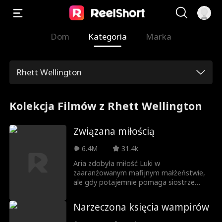
Dom
Kategoria
Marka
Rhett Wellington
Kolekcja Filmów z Rhett Wellington
Związana miłością
6.4M
31.4k
Aria zdobyła miłość Luki w
zaaranżowanym mafijnym małżeństwie,
ale gdy potajemnie pomaga siostrze
uciec z tego świata, dopuszcza się
zdrady, która może wszystko zniszczyć.
Narzeczona księcia wampirów
Kiedy między ich rodzinami wybucha
wojna, a oni oczekują narodzin dziecka,