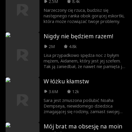
Umowa została zainicjowana przez
2.5M
8.4k
Nathana, miliardera, który stara się
Narzeczony cię rzuca, budzisz się
odzyskać funkcję dyrektora generalnego,
następnego ranka obok gorącej eskortki,
realizując pragnienie swojego ojca.
która może rozwiązać twoje problemy.
Podczas gdy mieszkają w swoim
fałszywym małżeństwie, między nimi
pojawiają się nieoczekiwane uczucia,
Nigdy nie będziem razem!
które mogą skomplikować ich biznesowy
accord. Wszystko ma cenę — ale czy
2M
4.8k
zapłacą ostateczną cenę?
Lisa przypadkowo spędza noc z byłym
mężem, Aidanem, który jest jej szefem.
Tak ją zaniedbał, że nawet nie pamięta jej
twarzy! Następnego dnia, w komicznej
sytuacji pomyłek, Aidan zatrudnia ją jako
W łóżku kłamstw
swoją sekretarkę i zaczyna ją podrywać!
Czy ona do niego wróci?
3.6M
12k
Sara jest zmuszona poślubić Noaha
Dempseya, niewidomego dziedzica
zmagającej się rodziny, zamiast swojej
przyrodniej siostry Cathy. Kiedy Sara
poznaje Noaha, zakochuje się w nim, by
Mój brat ma obsesję na moin
odkryć, że nie tylko ma doskonały wzrok,