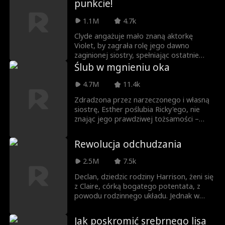
punkcie!
ale także kieruje znaczącym
konglomeratem nieruchomości.
1.1M
4.7k
Ostatecznie Noah uświadamia sobie, że
Sara jest dziewczyną jego marzeń, której
Clyde angażuje mało znaną aktorkę
szukał przez cały czas.
Violet, by zagrała rolę jego dawno
zaginionej siostry, spełniając ostatnie
życzenie ojca. Razem stawiają czoła
Ślub w mgnieniu oka
ciągłej krytyce i wyzwaniom ze strony
antagonisty. Mieszkając razem, niechcący
4.7M
11.4k
rozwijają zakazany romans.
Zdradzona przez narzeczonego i własną
Zdeterminowany, by udowodnić ich
siostrę, Esther poślubia Ricky'ego, nie
zakazane uczucie, antagonista próbuje
znając jego prawdziwej tożsamości –
zniszczyć ich reputację, co prowadzi ojca
tajemniczego miliardera. Razem muszą
Clyde'a do zaaranżowania małżeństwa
stawić czoła złej rodzinie Esther, odzyskać
Violet z innym. W desperackiej próbie
Rewolucja odchudzania
firmę jej matki i znaleźć swoje szczęśliwe
odzyskania miłości, Clyde postanawia
zakończenie.
przerwać ceremonię ślubną...
2.5M
7.5k
Declan, dziedzic rodziny Harrison, żeni się
z Claire, córką bogatego potentata, z
powodu rodzinnego układu. Jednak w
dniu ślubu Declan jest zszokowany,
widząc, że Claire, którą spotyka po raz
Jak poskromić srebrnego lisa
pierwszy, jest kobietą o pełniejszych