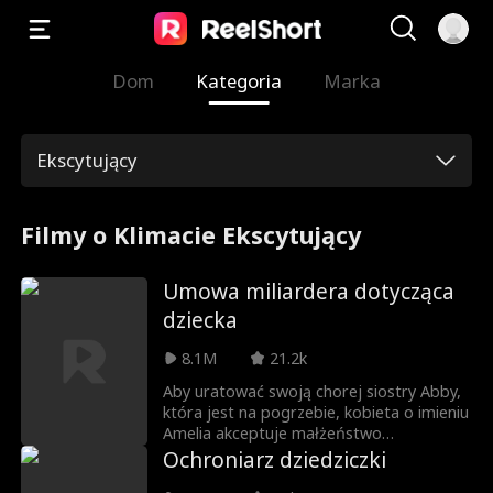
Dom
Kategoria
Marka
Ekscytujący
Filmy o Klimacie Ekscytujący
Umowa miliardera dotycząca
dziecka
8.1M
21.2k
Aby uratować swoją chorej siostry Abby,
która jest na pogrzebie, kobieta o imieniu
Amelia akceptuje małżeństwo
kontraktowe — bez seksu, bez miłości i z
Ochroniarz dziedziczki
dzieckiem poczętym przez inseminację.