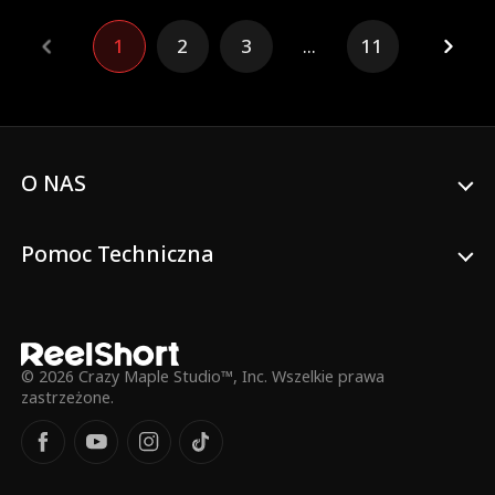
wszyscy mieszkańcy miasta znęcają się
nad nimi. Czy Artur, ukrywając swoją
1
2
3
...
11
tożsamość, będzie w stanie pomścić ich?
O NAS
Pomoc Techniczna
© 2026 Crazy Maple Studio™, Inc. Wszelkie prawa
zastrzeżone.