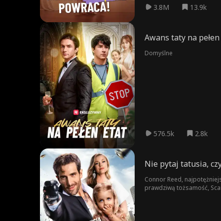
3.8M
13.9k
Awans taty na pełen 
Domyślne
576.5k
2.8k
Nie pytaj tatusia, c
Connor Reed, najpotężniejsz
prawdziwą tożsamość, Scarl
oblicze.