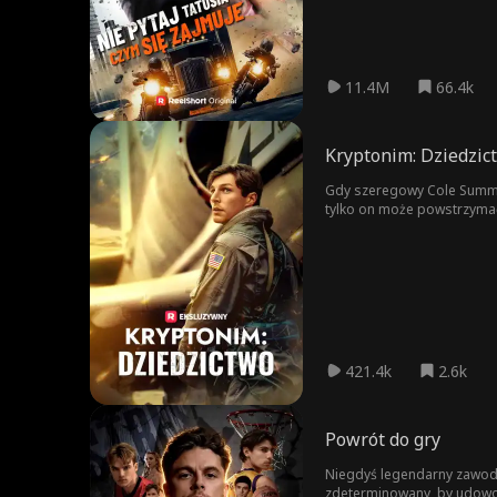
11.4M
66.4k
Kryptonim: Dziedzic
Gdy szeregowy Cole Summer
tylko on może powstrzymać
własnej rodziny.
421.4k
2.6k
Powrót do gry
Niegdyś legendarny zawodni
zdeterminowany, by udowod