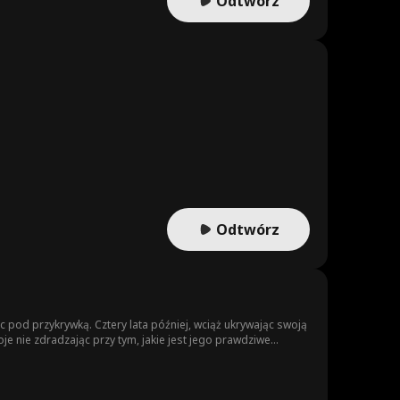
Odtwórz
Odtwórz
ąc pod przykrywką. Cztery lata później, wciąż ukrywając swoją
e nie zdradzając przy tym, jakie jest jego prawdziwe