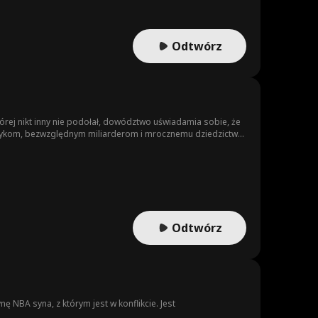
Odtwórz
rej nikt inny nie podołał, dowództwo uświadamia sobie, że
itykom, bezwzględnym miliarderom i mrocznemu dziedzictwu
Odtwórz
 NBA syna, z którym jest w konflikcie. Jest