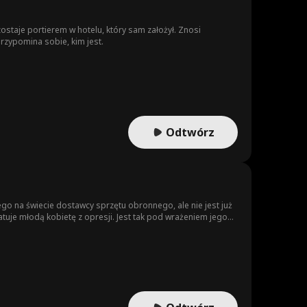
staje portierem w hotelu, który sam założył. Znosi
rzypomina sobie, kim jest.
Odtwórz
go na świecie dostawcy sprzętu obronnego, ale nie jest już
tuje młodą kobietę z opresji. Jest tak pod wrażeniem jego
traktowe. Dziekan szkoły wciąż próbuje obalić Emmę, a Jack
Właśnie gdy Emma staje w obliczu bezprecedensowych
orzeniem. Jego prawdziwa tożsamość w końcu zostaje