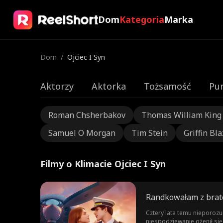
Dom
Kategoria
Marka
Dom
/
Ojciec I Syn
Aktorzy
Aktorka
Tożsamość
Pu
Roman Chsherbakov
Thomas William King
Samuel O Morgan
Tim Stein
Griffin Bla
Filmy o Klimacie Ojciec I Syn
Randkowałam z bra
Cztery lata temu nieporozu
niespodziewanie ożenił się