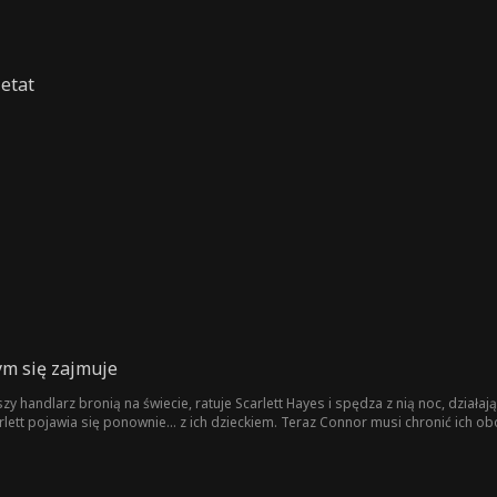
etat
zym się zajmuje
y handlarz bronią na świecie, ratuje Scarlett Hayes i spędza z nią noc, działaj
ett pojawia się ponownie… z ich dzieckiem. Teraz Connor musi chronić ich oboj