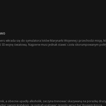
two
s wkrada się do symulatora lotów Marynarki Wojennej i przechodzi misję, któ
 III wojnę światową. Najpierw musi jednak stawić czoła skorumpowanym pol
k, a obecnie upadły alkoholik, zaczyna trenować skazywaną na porażkę drużynę
nić swoim krytykom, że potrafi uratować zespół i wciąż być Bogiem Kosza.