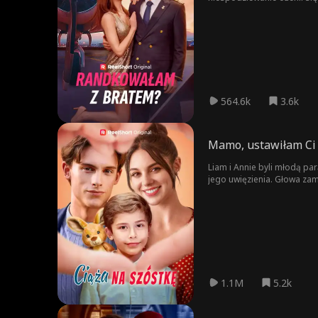
564.6k
3.6k
Mamo, ustawiłam Ci
Liam i Annie byli młodą pa
jego uwięzienia. Głowa zam
zgodzi, ukrywając ciążę i u
wielokrotnie ją ratuje, ale
się na Henrym, wierząc, że 
1.1M
5.2k