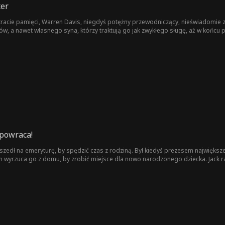
ter
racie pamięci, Warren Davis, niegdyś potężny przewodniczący, nieświadomie zo
, a nawet własnego syna, którzy traktują go jak zwykłego sługę, aż w końcu p
 powraca!
szedł na emeryturę, by spędzić czas z rodziną. Był kiedyś prezesem największe
 wyrzuca go z domu, by zrobić miejsce dla nowo narodzonego dziecka. Jack ra
go ze swoją matką Emmą, lodowato zimną dyrektorką. Zawierają małżeństwo kon
ować ją przed swoimi intrygami, a nawet uratować szkołę przed bankructwem! 
ięta z rady szkoły, wkracza z miliardami dolarów, by uratować ją przed upok
zym człowiekiem na świecie!