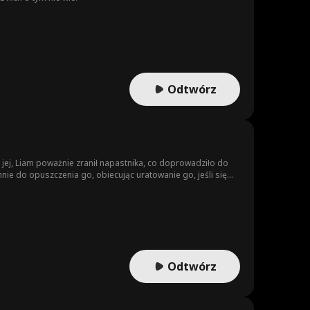
Odtwórz
 jej, Liam poważnie zranił napastnika, co doprowadziło do
nie do opuszczenia go, obiecując uratowanie go, jeśli się
iedzicem Hollandów. Mimo urazy, Liam wciąż kocha Annie i
winna za przeszłość. Liam postanawia ją odzyskać, skupiając
ły.
Odtwórz