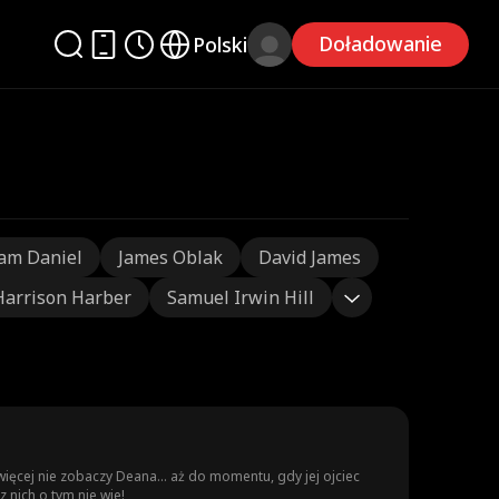
Doładowanie
Polski
am Daniel
James Oblak
David James
Harrison Harber
Samuel Irwin Hill
ięcej nie zobaczy Deana... aż do momentu, gdy jej ojciec
 nich o tym nie wie!