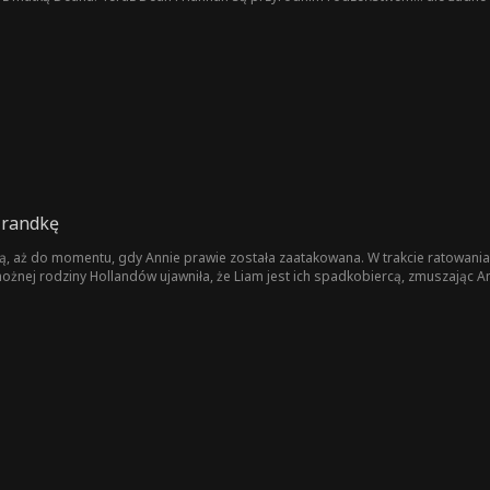
 randkę
rą, aż do momentu, gdy Annie prawie została zaatakowana. W trakcie ratowania
ożnej rodziny Hollandów ujawniła, że Liam jest ich spadkobiercą, zmuszając An
dając miłość do pieniędzy. Sześć lat później Annie jest sprzątaczką, a Liam dz
 ona go unika, obawiając się o bezpieczeństwo ich syna Henry'ego i czując się 
z Henrym Annie wróci. Starannie planuje usunięcie przeszkód, które ich rozdzieli