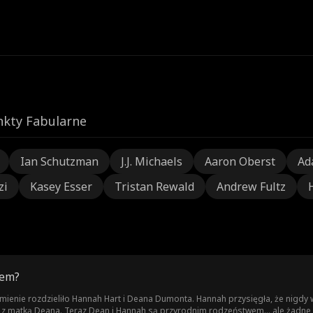
nkty Fabularne
Ian Schutzman
J.J. Michaels
Aaron Oberst
Ad
zi
Kasey Esser
Tristan Rewald
Andrew Fultz
tem?
mienie rozdzieliło Hannah Hart i Deana Dumonta. Hannah przysięgła, że nigdy w
 z matką Deana. Teraz Dean i Hannah są przyrodnim rodzeństwem... ale żadne z