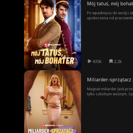
Mój tatuś, mój boha
Po wpadnięciu do wody i ut
upokorzenia od pracowników
435k
2.2k
Miliarder-sprzątacz
Magnat-miliarder Jack prze
tylko szkolnym woźnym. Syn
bohaterstwa, że ​​umawia 
wkracza do akcji, by urat
wyzwań, mając zostać usun
ujawniona – jest najbogats