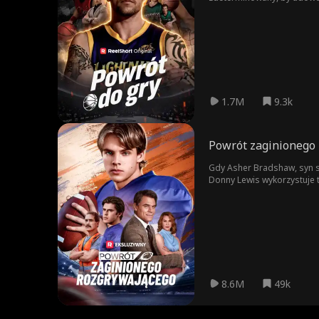
1.7M
9.3k
Powrót zaginionego
Gdy Asher Bradshaw, syn s
Donny Lewis wykorzystuje t
drużyny futbolowej, a Ashe
Podżegani przez swojego a
Asher jest chłopcem, które
8.6M
49k