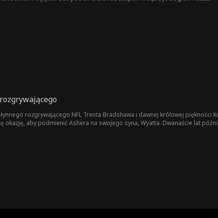
 rozgrywającego
łynnego rozgrywającego NFL Trenta Bradshawa i dawnej królowej piękności Kri
ę okazję, aby podmienić Ashera na swojego syna, Wyatta. Dwanaście lat późn
r osiąga lepsze wyniki niż Wyatt. Bradshawowie, nie zdając sobie sprawy, że As
doptowanego syna poddają Ashera fizycznym i psychicznym torturom. Czynią t
go szukali. Bradshawowie robią wtedy wszystko, aby zyskać jego przebaczenie