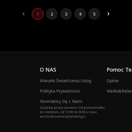
1
2
3
4
5
O NAS
Pomoc Te
Warunki Świadczenia Usług
Opinie
Polityka Prywatności
Media&Relacj
Skontaktuj Się z Nami
Godziny pracy serwisu: Od poniedziałku
do niedzieli, od 12:00 do 8:00 (czasu
wschodnioamerykańskiego)