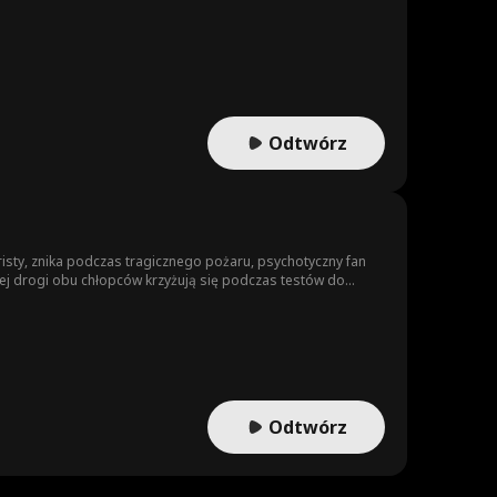
Odtwórz
sty, znika podczas tragicznego pożaru, psychotyczny fan
iej drogi obu chłopców krzyżują się podczas testów do
her jest ich zaginionym synem, atakują go bezlitośnie.
o, dopóki nie odkrywają szokującej prawdy: to właśnie
, zaś Wyatt i Donny knują zemstę.
Odtwórz