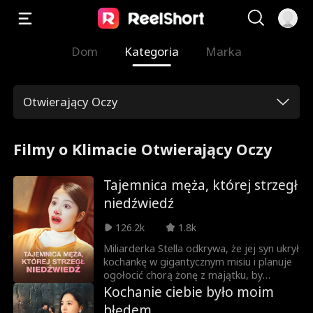
Dom
Kategoria
Marka
Otwierający Oczy
Filmy o Klimacie Otwierający Oczy
Tajemnica męża, której strzegł
niedźwiedź
126.2k
1.8k
Miliarderka Stella odkrywa, że jej syn ukrył
kochankę w gigantycznym misiu i planuje
ogołocić chorą żonę z majątku, by
przejąć rodzinną fortunę. Chcąc chronić
Kochanie ciebie było moim
synową, Stella udaje niewiedzę i po cichu
błędem