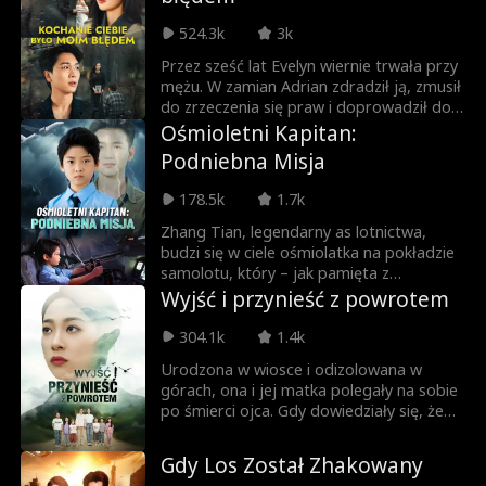
szykuje zemstę. Rozpoczyna w rezydencji
bezlitosną grę, karząc syna i jego
524.3k
3k
kochankę, aż w końcu razem z Luną
zastawiają na nich ostateczną pułapkę.
Przez sześć lat Evelyn wiernie trwała przy
mężu. W zamian Adrian zdradził ją, zmusił
do zrzeczenia się praw i doprowadził do
śmierci jej rodziców, by chronić swoją
Ośmioletni Kapitan:
prawdziwą miłość – Serenę. Pragnąc
Podniebna Misja
sprawiedliwości, Evelyn łączy siły z
Nathanem, kolejną ofiarą intryg Adriana.
178.5k
1.7k
Wspólnie sprawiają, że Serena przyznaje
się do winy na żywo, a imperium Adriana
Zhang Tian, legendarny as lotnictwa,
upada. Gdy były mąż błaga o wybaczenie,
budzi się w ciele ośmiolatka na pokładzie
Evelyn z uśmiechem odchodzi u boku
samolotu, który – jak pamięta z
nowej miłości. Już wie, że na niektóre
poprzedniego życia – zaraz ulegnie
Wyjść i przynieść z powrotem
uczucia nie warto czekać.
katastrofie. Dziewięć kilometrów nad
ziemią wybucha pożar, kadłub pęka, a
304.1k
1.4k
mroźny wiatr wdziera się do środka.
Urodzona w wiosce i odizolowana w
Wszyscy są o krok od śmierci. Mały
górach, ona i jej matka polegały na sobie
chłopiec musi dokonać niemożliwego:
po śmierci ojca. Gdy dowiedziały się, że
przejąć stery, by uratować ojca, który
zdobyła pierwszą nagrodę w globalnym
niegdyś zginął, chroniąc go własnym
konkursie fizycznym, zaczęły marzyć o
ciałem, oraz ocalić setki pasażerów.
Gdy Los Został Zhakowany
świetlanej przyszłości. Jednak rodzina jej
Przeciwko niemu są wszyscy: nieufny tłum,