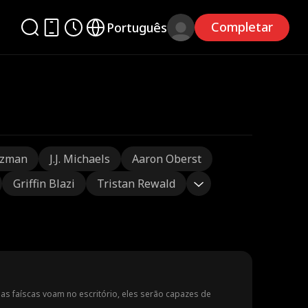
Completar
Português
tzman
J.J. Michaels
Aaron Oberst
Griffin Blazi
Tristan Rewald
s faíscas voam no escritório, eles serão capazes de