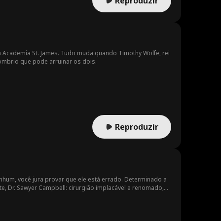
Reproduzir
a Academia St. James. Tudo muda quando Timothy Wolfe, rei
sombrio que pode arruinar os dois.
Reproduzir
nhum, você jura provar que ele está errado. Determinado a
te, Dr. Sawyer Campbell: cirurgião implacável e renomado,