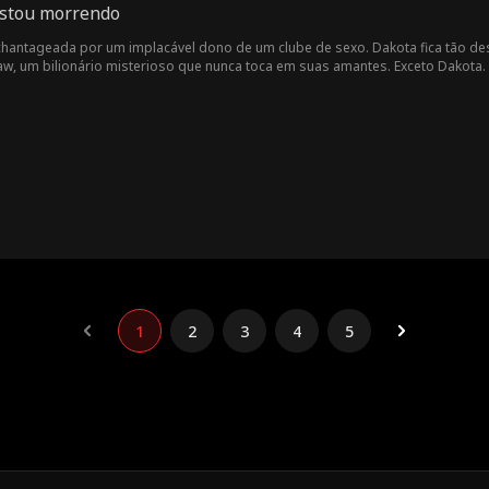
estou morrendo
chantageada por um implacável dono de um clube de sexo. Dakota fica tão 
aw, um bilionário misterioso que nunca toca em suas amantes. Exceto Dakota.
onamento secreto deles termina de forma brutal quando Dakota descobre que e
 envolvendo demais com o dono do clube e é salva por um homem mascarado 
 predestinados. Jaxon descobrirá o segredo mortal de Dakota a tempo de sal
1
2
3
4
5