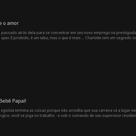
e o amor
o passado atrás dela para se concentrar em seu novo emprego na prestigiad
a quer. É proibido, é um tabu, mas o que é mais ... Charlotte tem um segredo 
 Bebê Papai!
goísta termina as coisas porque não acredita que sua carreira vá a lugar ne
úrgico, você se joga no trabalho - e sob o comando de seu supervisor residen
 tudo... o pai do seu ex.