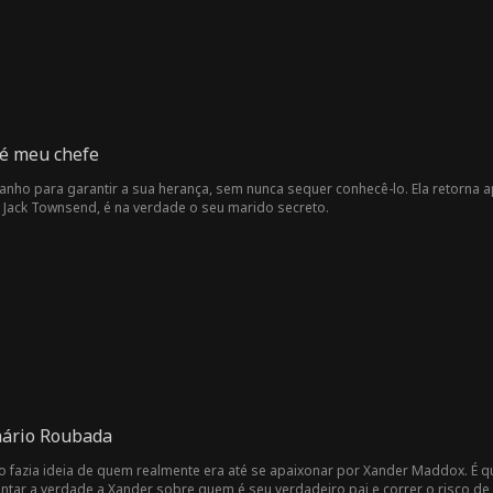
é meu chefe
nho para garantir a sua herança, sem nunca sequer conhecê-lo. Ela retorna a
, Jack Townsend, é na verdade o seu marido secreto.
nário Roubada
ão fazia ideia de quem realmente era até se apaixonar por Xander Maddox. É 
 contar a verdade a Xander sobre quem é seu verdadeiro pai e correr o risco