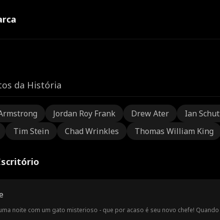
rca
os da História
Armstrong
Jordan Roy Frank
Drew Ater
Ian Schu
Tim Stein
Chad Wrinkles
Thomas William King
scritório
e
uma noite com um gato misterioso - que por acaso é seu novo chefe! Quando a