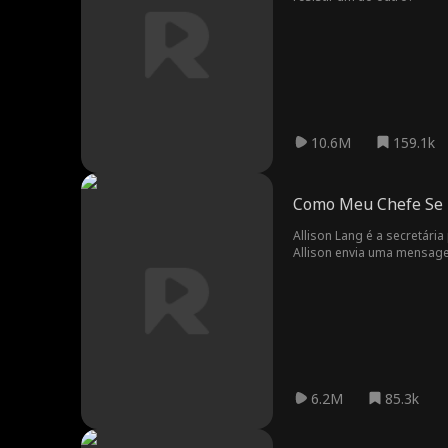
10.6M
159.1k
Como Meu Chefe Se
Allison Lang é a secretári
Allison envia uma mensag
sua mensagem?! Lucas Ager
6.2M
85.3k