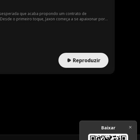
desesperada que acaba propondo um contrato de
 Desde o primeiro toque, Jaxon começa a se apaixonar por
stá morrendo e decide se afastar de Jaxon para protegê-lo.
conhecido como Hades, Jaxon disfarçado. O tempo está se
vá-la? Ou as forças que conspiram contra eles destruirão
Reproduzir
Baixar