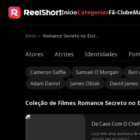
Início
Categorias
Fã-Clube
Ma
Início
/
Romance Secreto no Escrit
ório
Atores
Atrizes
Identidades
Pont
Cameron Saffle
Samuel O Morgan
Ben 
Adam Daniel
James Oblak
David James
Coleção de Filmes Romance Secreto no E
De Caso Com O Chef
Lucy tem uma aventura de 
resistir um ao outro?