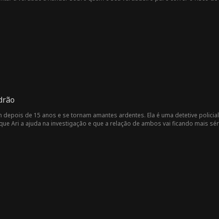
adrão
m depois de 15 anos e se tornam amantes ardentes. Ela é uma detetive policial 
que Ari a ajuda na investigação e que a relação de ambos vai ficando mais sér
erseguindo?