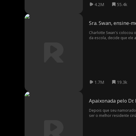
4.2M
55.4k
Sra. Swan, ensine-m
Charlotte Swan's colocou 
da escola, decide que ele 
1.7M
19.3k
Apaixonada pelo Dr.
Depois que seu namorado e
ser o melhor residente cir
papai surpresa e, o pior de