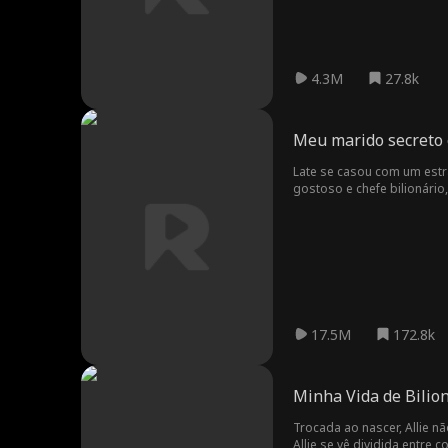
4.3M
27.8k
Meu marido secreto 
Late se casou com um estra
gostoso e chefe bilionário
17.5M
172.8k
Minha Vida de Bilio
Trocada ao nascer, Allie n
Allie se vê dividida entre