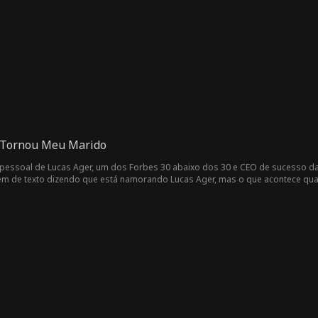
 Tornou Meu Marido
a pessoal de Lucas Ager, um dos Forbes 30 abaixo dos 30 e CEO de sucesso da 
em de texto dizendo que está namorando Lucas Ager, mas o que acontece qua
 a demitirá... ou segredos do passado virão à tona?