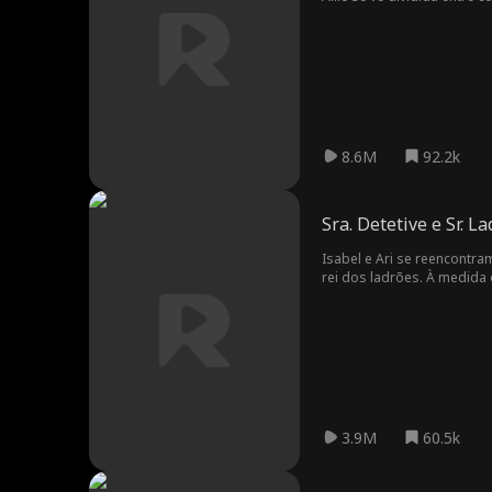
8.6M
92.2k
Sra. Detetive e Sr. L
Isabel e Ari se reencontra
rei dos ladrões. À medida 
criminoso que ela anda p
3.9M
60.5k