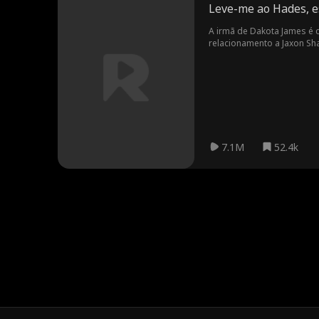
Leve-me ao Hades, 
A irmã de Dakota James é 
relacionamento a Jaxon Sh
ela. No entanto, o relaci
No entanto, ela acaba se
esgotando para os amantes
seu amor para sempre?
7.1M
52.4k