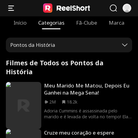
Início
Categorias
Fã-Clube
Marca
Pontos da História
Filmes de Todos os Pontos da
História
Meu Marido Me Matou, Depois Eu
Ganhei na Mega Sena!
2M
18.2k
Adoria Cummins é assassinada pelo
marido e é levada de volta no tempo! Ela
usa o conhecimento de sua vida anterior
para se vingar de todos aqueles que a
Cruze meu coração e espere
prejudicaram, começando por ganhar na