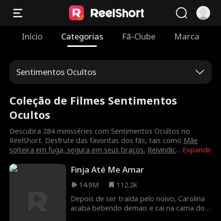
Início
Categorias
Fã-Clube
Marca
Sentimentos Ocultos
Coleção de Filmes Sentimentos
Ocultos
Descubra 284 minisséries com Sentimentos Ocultos no
ReelShort. Desfrute das favoritas dos fãs, tais como
Mãe
solteira em fuga, segura em seus braços
,
Reivindic
...
Expandir
Finja Até Me Amar
14.9M
112.2k
Depois de ser traída pelo noivo, Carolina
acaba bebendo demais e cai na cama do
seu chefe bilionário… tornando-se assim