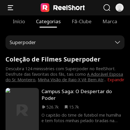
Início
Categorias
Fã-Clube
Marca
Superpoder
Coleção de Filmes Superpoder
Descubra 124 minisséries com Superpoder no ReelShort.
Desfrute das favoritas dos fãs, tais como
A Adorável Esposa
do Sr. Monteiro
,
Minha Visão de Raio-X Vê Bem Atr
...
Expandir
Campus Saga: O Despertar do
Poder
526.7k
15.7k
O capitão do time de futebol me humilha
e tem fotos minhas pelado tiradas na
escola. No meu pior momento, herdo o