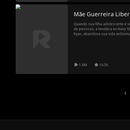
deixa, passa por uma transforma
curvas. Quando eles zombam de se
a próxima jogada de Bella vai de
Mãe Guerreira Libe
Quando sua filha adolescente é vi
de pessoas, a lendária ex-Navy S
Ryan, abandona sua vida anônima
pequena para resgatá-la e destrui
1.6M
16.5k