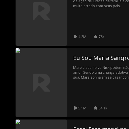
de Ação de Graças da família e c
muito errado com seus pais.
4.2M
76k
Eu Sou Maria Sangr
Mare e seu noivo Nick podem não 
amor. Sendo uma criança adotiva
sua, Mare sonha em se casar com
dele. No entanto, Nick é reserva
Então, inesperadamente, sua mãe
caloroso para que Mare entre para
Thornwood. Ela até se oferece p
imponente mansão da família. M
descoberta horrível destrói o so
5.1M
84.1k
não está caminhando para um futu
pesadelo deturpado pela históri
um pesadelo que pode acabar m