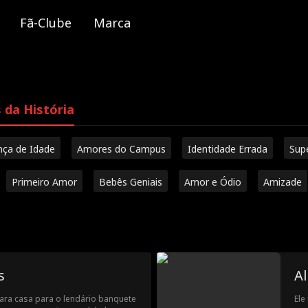
Fã-Clube
Marca
 da História
nça de Idade
Amores do Campus
Identidade Errada
Sup
Primeiro Amor
Bebês Geniais
Amor e Ódio
Amizade
s
A
ara casa para o lendário banquete
Ele