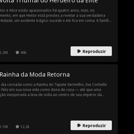
Volta Triunfal do Herdeiro da Elite
tor e Alice estão apaixonados há quatro anos, mas, no
ento, em que Heitor está prestes a revelar a sua verdadeira
ntidade, um acidente trágico sucede e ele fica em coma. A família
Alice, mesmo com poucos recursos, contribui para a sua
uperação. À medida que Heitor, aos poucos, volta à consciência,
 começa a se comunicar através de um botão. Enquanto isso, um
migo, disfarçado de médico, tenta enganar a família. Num
ento decisivo, Hector rompe o silêncio e avisa o impostor: com
Reproduzir
nas uma ligação telefónica, ele pode levar fazer a justiça
5.2M
46k
ntecer.
 Rainha da Moda Retorna
dia coroada como a Rainha do Tapete Vermelho, Eve Corbelle
e feliz em sua nova vida como dona de casa — até que uma
ição inesperada a leva de volta ao centro de seu império da
a, no glamouroso Grand Maple Gala.
Reproduzir
1.1M
12.2k