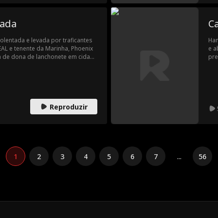
ção impressionante e abraça suas
u futuro na faculdade... será que
ixá-los sem palavras?
rada
C
olentada e levada por traficantes
Han
EAL e tenente da Marinha, Phoenix
e a
 de dona de lanchonete em cidade
pre
r o Cartel Navarro que a capturou.
com
pro
nov
que
Reproduzir
1
2
3
4
5
6
7
...
56