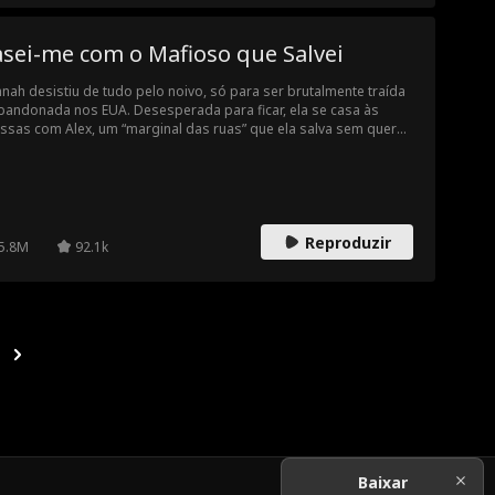
asei-me com o Mafioso que Salvei
nah desistiu de tudo pelo noivo, só para ser brutalmente traída
bandonada nos EUA. Desesperada para ficar, ela se casa às
ssas com Alex, um “marginal das ruas” que ela salva sem querer
 um beijo durante sua fuga. A paixão aumenta quando Alex a
tege das ameaças do seu ex vingativo. Com o desenrolar da sua
a vida, Hannah começa a perceber que Alex pode ser mais do
 apenas um estranho das ruas...
Reproduzir
5.8M
92.1k
Baixar