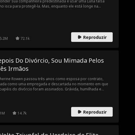
onder sua companheira predestinada e usar uma Luna falsa
o isca para protegê-la. Mas, enquanto ele está longe na
alha, ela é encontrada pela Luna falsa e brutalmente torturada.
á que ela conseguirá sobreviver até o retorno e a vingança do
 Alfa?
Reproduzir
6.2M
72.1k
epois Do Divórcio, Sou Mimada Pelos
rês Irmãos
herine Rowen passou três anos como esposa por contrato,
tada como uma empregada e descartada no momento em que
papéis do divórcio foram assinados. Grávida, humilhada e
açada pela amante do marido, ela vê sua vida desmoronar... até
 um helicóptero pousa e traz à tona a verdade: ela é a filha
dida da poderosa família Lane, a irmã legítima de Dominic,
nor e Liam.
Reproduzir
1M
14.7k