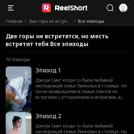
Главная
/
Две горы не встрет
/
Все эпизоды
ятся, но месть встр
Две горы не встретятся, но месть
етит тебя
встретит тебя Все эпизоды
70
Эпизоды
Эпизод 1
Джоуи Смит когда-то была любимой
наследницей семьи Линкольн в столице. Но
после возвращения в семью Смитов её
встретили с отторжением и интригами, в
итоге заперев в подвале. Осознав правду,
она решительно порвала с Смитами и
вернулась в могущественную семью
Эпизод 2
Линкольн с гордостью и авторитетом.
Когда правда раскрылась, Лео Смит, её
Джоуи Смит когда-то была любимой
брат, и остальные начали испытывать
наследницей семьи Линкольн в столице. Но