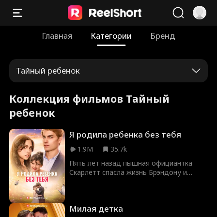
Главная
Категории
Бренд
Тайный ребенок
Коллекция фильмов Тайный
ребенок
Я родила ребенка без тебя
1.9M
35.7k
Пять лет назад пышная официантка
Скарлетт спасла жизнь Брэндону и
провела с ним незабываемую ночь
страсти, прежде чем исчезнуть. Теперь
она вернулась, похудевшая и
Милая детка
неузнаваемая, а он — замкнутый