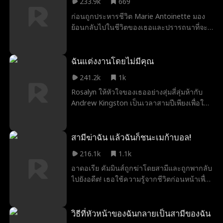
233.9k
669
ส์ อดีตแฟนหนุ่มร็อคสตาร์ของเธอ เมื่อเอเดรี
ก่อนถูกประหารชีวิต Marie Antoinette มอง
ยนผู้มีเสน่ห์และอันตรายปรากฏตัวอีกครั้งใน
ย้อนกลับไปในชีวิตของเธอและปรารถนาที่จะ
ชีวิตธรรมดาของเธอ แอนนาถูกบังคับให้เผชิญ
ได้รับโอกาสครั้งที่สอง ขณะที่กิโยตินล้มลง เธอ
กับความปรารถนาอันลึกล้ำของเธอ...และเลือก
ก็ตื่นขึ้นมาในโลกความเป็นจริงสมัยใหม่ของ
ระหว่างอดีตและปัจจุบันของเธอ
นักแสดงสาวผู้ล้มเหลว แอนโทเนีย ลาวีน ฟง
ฉันแต่งงานโดยไม่มีคุณ
แตน ซึ่งเธอมีโอกาสอีกครั้งในการแก้ไขความ
241.2k
1k
ผิดในอดีตและพบกับความรักที่คงอยู่ผ่านกาล
Rosalyn ให้หัวใจของเธออย่างสุ่มสี่สุ่มห้ากับ
เวลา...หากผู้ร้ายที่หลอกหลอนเธอไม่ อย่าฆ่า
Andrew Kingston เป็นเวลาสามปีเพียงเพื่อให้
เธอก่อน
เขาละทิ้งเธอเหมือนเธอไม่มีอะไรเลย ในงาน
แต่งงานของเธอกับคนอื่นเขาปรากฏตัวขึ้นเพื่อ
บอกเธอว่า ... เธอเป็นทุกอย่างกับเขามาตลอด?
สามีฆ่าฉัน แล้วฉันก็ชนะเมก้าบอล!
216.1k
1.1k
อาดอเรีย คัมมินส์ถูกฆ่าโดยสามีและถูกพากลับ
ไปยังอดีต! เธอใช้ความรู้จากชีวิตก่อนหน้าเพื่อ
ลงโทษคนที่ทำร้ายเธอ โดยเริ่มต้นด้วยการชนะ
เลขเด็ด Mega ball! แล้วมาถึงเอไลจา สไนเด
อร์ ทนายความที่ดูเหมือนจะมีประโยชน์สำหรับ
วิธีที่หัวหน้าของฉันกลายเป็นสามีของฉัน
เธอ แต่มีสิ่งบางอย่างเกี่ยวกับเขา...ที่ดูเหมือนจะ