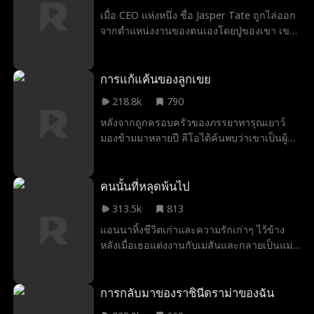
ของซาร่า
เมื่อ CEO แห่งหนึ่ง ชื่อ Jasper Tate ถูกไล่ออก
จากตำแหน่งงานของตนเองโดยปู่ของเขา เขา
จึงพยายามอย่างที่สุดเพื่อกลับไปทำงานอีกครั้ง
ภรรยา? ลูกสาว? ไม่มีปัญหา แค่เซ็นสัญญากับ
สาวใดก็ได้ และสาวคนนั้นก็คือ Khloe Adams
การแก้แค้นของลูกเขย
ที่กำลังต้องการเงินเพื่อช่วยชีวิตน้องสาวของ
218.8k
790
เธอ ไม่มีความรัก ไม่มีเพศสัมพันธ์ ไม่มีเชือก
หลังจากถูกครอบครัวของภรรยาทารุณเยาว์
เช้า แต่เมื่อ Khloe อยู่ในเตียงของ Jasper เขาก็
มองข้ามมาหลายปี ลีโอได้ค้นพบว่าเขาเป็นผู้รับ
เริ่มต้นรู้สึกว่าทุกสิ่งที่เขียนไว้ในสัญญาของพวก
มรดกที่มีค่ามากๆ แล้วเป็นเวลาของการแก้
เขา... ถูกเขียนมาเพื่อที่จะถูกล้มเลิก
แค้น!
คนนั้นที่หลุดพ้นไป
313.5k
813
แอนนาทิ้งชีวิตเก่าและความรักเก่าๆ ไว้ข้าง
หลังเมื่อเธอแต่งงานกับเมสันและกลายเป็นแม่ที่
ต้องอยู่บ้าน แอนนาถูกละเลย ไม่พอใจ และถูก
ประเมินค่าต่ำเกินไปในชีวิตแต่งงาน 10 ปีของ
เธอ แอนนาเริ่มหวนนึกถึงความสัมพันธ์ที่เต็ม
การกลับมาของราชินีดราม่าของฉัน
ไปด้วยความหลงใหลของเธอกับเอเดรียน โจน