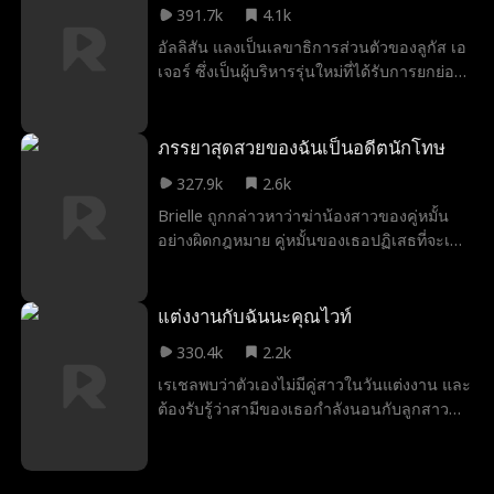
391.7k
4.1k
รู้จักกันมาก่อน
อัลลิสัน แลงเป็นเลขาธิการส่วนตัวของลูกัส เอ
เจอร์ ซึ่งเป็นผู้บริหารรุ่นใหม่ที่ได้รับการยกย่อง
ใน Forbes 30 under 30 และเป็นที่รู้จักใน
วงการวิสาหกิจ ในการพยายามกำจัดเพื่อนหนุ่ม
เก่าของเธอ ไคล์ ออกจากชีวิตของเธอ เธอจึง
ภรรยาสุดสวยของฉันเป็นอดีตนักโทษ
ส่งข้อความให้เขาว่าตอนนี้เธอกำลังมีความ
327.9k
2.6k
สัมพันธ์กับลูกัส เอเจอร์ แต่เมื่อเหตุการณ์ไม่
Brielle ถูกกล่าวหาว่าฆ่าน้องสาวของคู่หมั้น
คาดคิดเกิดขึ้นและพนักงานทั้งหมดเห็น
อย่างผิดกฎหมาย คู่หมั้นของเธอปฏิเสธที่จะเชื่อ
ข้อความในโทรศัพท์ของเธอ จะเกิดอะไรขึ้นกับ
เธอและส่งเธอเข้าคุก สามปีต่อมาหลังจากที่
เธอและลูกัส เอเจอร์ ว่าเขาจะไล่เธอออกจาก
เธอได้รับการปล่อยตัว Brielle ทำงานเพื่อพิสูจน์
งานหรือไม่... หรือความลับจากอดีตของพวก
ความไร้เดียงสาของเธอ เจย์คนแปลกหน้า
แต่งงานกับฉันนะคุณไวท์
เขาจะถูกเปิดเผยขึ้นมา
ลึกลับและหล่อเหลาเจย์ให้ความช่วยเหลือแก่
330.4k
2.2k
เธอ ... แต่อาจมีเขามากกว่าสิ่งที่เห็น
เรเชลพบว่าตัวเองไม่มีคู่สาวในวันแต่งงาน และ
ต้องรับรู้ว่าสามีของเธอกำลังนอนกับลูกสาว
ของเธอเอง! ไม่อยากให้เป็นเรื่องขำๆในเมือง
ราเชลตัดสินใจที่จะดำเนินงานแต่งงานต่อ แต่มี
เพียงเรื่องเล็กๆน้อยๆที่เธอต้องทำ... หาคู่สาว