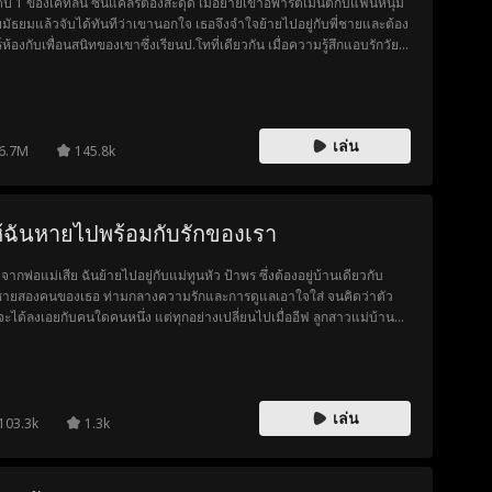
ิตปี 1 ของเคทลิน ซินแคลร์ต้องสะดุด เมื่อย้ายเข้าอพาร์ตเมนต์กับแฟนหนุ่ม
ยมัธยมแล้วจับได้ทันทีว่าเขานอกใจ เธอจึงจำใจย้ายไปอยู่กับพี่ชายและต้อง
์ห้องกับเพื่อนสนิทของเขาซึ่งเรียนป.โทที่เดียวกัน เมื่อความรู้สึกแอบรักวัย
กปะทุขึ้นอีกครั้ง เคทลินและโคลต้องประคับประคองความสัมพันธ์ครั้งใหม่
มีแฟนเก่าสุดแสบ แก๊งสาวขี้วีน และที่แย่ที่สุดคือพี่ชายของเธอเองคอยขัด
าง
เล่น
6.7M
145.8k
้ฉันหายไปพร้อมกับรักของเรา
จากพ่อแม่เสีย ฉันย้ายไปอยู่กับแม่ทูนหัว ป้าพร ซึ่งต้องอยู่บ้านเดียวกับ
ชายสองคนของเธอ ท่ามกลางความรักและการดูแลเอาใจใส่ จนคิดว่าตัว
จะได้ลงเอยกับคนใดคนหนึ่ง แต่ทุกอย่างเปลี่ยนไปเมื่ออีฟ ลูกสาวแม่บ้าน
ยเข้ามา ลูกชายของป้าพรได้ทำให้หัวใจฉันแตกสลาย หลังจากที่ฉันจากไป
เขาก็พยายามอย่างบ้าคลั่งเพื่อตามหาฉัน
เล่น
103.3k
1.3k