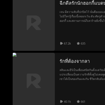
ฉีกดีลรักนักฮอกกี้แบ
เจน มีความลับที่ปกปิดไว้ นั่นคือเธอ
ไม่มีใครรู้เรื่องนี้เลยยกเว้น ตัน ศัต
ฮอกกี้ และสถานการณ์ก็เลวร้ายยิ่งขึ้
ของเนทคือ มะลิ ผู้หญิงที่เคยแกล้งเธอ
ที่เจนเขียนไว้และคาดคั้นว่ามันเกี่ยว
เธอไว้ได้อย่างทันท่วงที เหตุการณ์นี้ไ
ปลอม ๆ ขึ้นมา เพื่อเก็บความลับของเจ
กันมากเท่าไหร่ เจนก็ยิ่งพบว่าภายใต้
67.2k
635
อบอุ่นและอ่อนโยนซ่อนอยู่ พร้อมที่จะ
หยัดอยู่เคียงข้างเธอเพื่อเผชิญหน้ากับโล
รักที่ต้องจากลา
ลลินและธีร์เป็นเพื่อนสนิทกันตั้งแต่วัย
แปรเปลี่ยนเป็นความรักที่ทั้งคู่ไม่เคย
เขาได้เป็นของกันและกัน ชีวิตกลับต้องพล
ด้วยหัวใจที่เจ็บปวด ลลินตัดสินใจผลักธ
เพื่อปกป้องผู้ชายที่เธอรักที่สุดไม่ให
ไปอย่างช้าๆ
40.1k
661