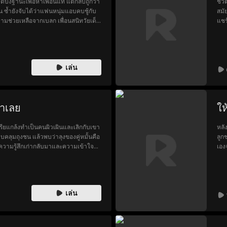
ปิดบังฐานะเพื่อหาเพื่อนแท้ แต่กลับถูกวา
ชีว
น ซ้ำยังจับได้ว่าแฟนหนุ่มแอบคบชู้กับ
สมั
ความช่วยเหลือจากเบลก เพื่อนสนิทวัยเด็ก
แชร
้นที่ของเธอ!
เด็
โดย
ขว
เล่น
ขาเลย
ให
ียแกล้งทำเป็นคนผิวเผินและเลิกกับเขา
หลัง
บคลุมถุงชน แล้วพบว่าลุงของคู่หมั้นคือ
ลูก
ความรู้สึกเก่ากลับมาและความเข้าใจผิด
เอง
ั้งเพื่อโอกาสรักครั้งที่สอง
ย้า
พวก
เล่น