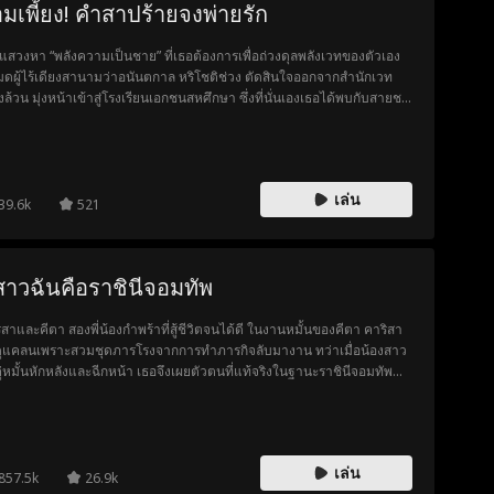
มเพี้ยง! คำสาปร้ายจงพ่ายรัก
่อแสวงหา “พลังความเป็นชาย” ที่เธอต้องการเพื่อถ่วงดุลพลังเวทของตัวเอง
มดผู้ไร้เดียงสานามว่าอนันตกาล หริโชติช่วง ตัดสินใจออกจากสำนักเวท
งล้วน มุ่งหน้าเข้าสู่โรงเรียนเอกชนสหศึกษา ซึ่งที่นั่นเองเธอได้พบกับสายชล
ินทร์ ชายหนุ่มผู้ตาบอดแต่หล่อเหลาเกินห้ามใจ จนเกิดเป็นประกายความ
สึกบางอย่างระหว่างกัน เมื่ออนันตกาลค้นพบคำสาปที่พรากการมองเห็นไป
สายชล ทั้งสองจึงทำข้อตกลงกันว่า หากเธอรักษาเขาให้กลับมามองเห็นได้
จะทำตามทุกสิ่งที่เธอร้องขอ แต่อนันตกาลกลับช็อกสุดชีวิตเมื่อเธอได้เรียนรู้
เล่น
 “การนอนด้วยกัน” ในโลกแห่งความเป็นจริงนั้น ไม่ได้มีความหมายตามที่
39.6k
521
เข้าใจมาโดยตลอด!
่สาวฉันคือราชินีจอมทัพ
ิสาและคีตา สองพี่น้องกำพร้าที่สู้ชีวิตจนได้ดี ในงานหมั้นของคีตา คาริสา
ดูแคลนเพราะสวมชุดภารโรงจากการทำภารกิจลับมางาน ทว่าเมื่อน้องสาว
คู่หมั้นหักหลังและฉีกหน้า เธอจึงเผยตัวตนที่แท้จริงในฐานะราชินีจอมทัพ
่อสั่งสอนทุกคนที่กล้าเหยียบย่ำพวกเธอให้ต้องเสียใจ
เล่น
857.5k
26.9k