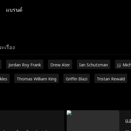
แบรนด์
ะเรื่อง
Jordan Roy Frank
Drew Ater
Ian Schutzman
J.J. Mic
kles
Thomas William King
Griffin Blazi
Tristan Rewald
แอ