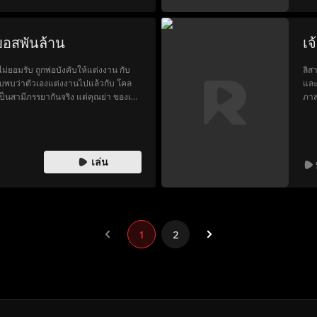
อสพันล้าน
เ
ม่ยอมรับ ถูกพ่อบังคับให้แต่งงาน กับ
ลิส
ลับพบว่าตัวเองแต่งงานไปแล้วกับ โคล
และ
่าเป็นสามีภรรยากันจริง แต่คุณย่า ของเขา
ภาส
ายอย่างที่คิด
โดย
ควา
ควา
จาก
เล่น
1
2