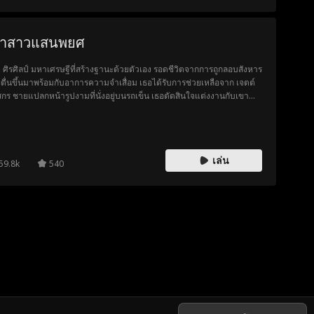
จ้าสาวแสนพยศ
า ศิรศิลป์ มหาเศรษฐีที่สร้างฐานะด้วยตัวเอง รอดชีวิตจากการถูกลอบสังหาร
ตื่นขึ้นมาพร้อมกับอาการความจำเสื่อม เธอได้รับการช่วยเหลือจาก เจตต์
กร ชายแปลกหน้ารูปงามที่นั่งอยู่บนรถเข็น เธอตัดสินใจแต่งงานกับเขา
ไม่รู้เลยว่าแท้จริงแล้วเขาเองก็เป็นมหาเศรษฐีที่แสร้งทำเป็นพิการ เมื่อ
มทรงจำของเธอกลับคืนมา เธอจึงเก็บซ่อนตัวตนที่แท้จริงของตัวเองไว้เป็น
มลับ เพื่อทวงคืนบริษัทจากครอบครัวแสนละโมบของเธอ และปกป้องเจตต์
พี่ชายต่างแม่และแม่เลี้ยงที่โหดเหี้ยมของเขา
เล่น
59.8k
540