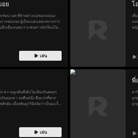
ดบอย
โอ
แอบชอบ เนท พี่ชายต่างแม่ของเธอเอง
เพื
รูตัวฉกาจของเธอ ผู้เป็นแบดบอยแห่งวงการ
แม่
นไปอีกเมื่อเจนพบว่าแฟนสาวนักเรียนใหม่
หญิ
สมัยมัธยม เมื่อมะลิไปเจอนิยายวาบหวิว
วรส
กับเนทใช่ไหม ตันก็ปรากฏตัวเข้ามาช่วย
รู้
ด้เริ่มทำให้พวกเขาสร้างความสัมพันธ์
จาก
นให้ปลอดภัย ยิ่งพวกเขาใช้เวลาอยู่ด้วย
เขา
เล่น
บุคลิกแบบแบดบอยของตันนั้น มีหัวใจที่
ว่า
เยียวยาหัวใจที่แตกสลายของเธอ และยืน
เธอ
กใบนี้...
พี
เด็ก ความผูกพันที่เติบโตเคียงกันค่อยๆ
คาร
พูดมันออกมา จนคืนหนึ่ง คืนแรกที่พวก
ถูก
ิกผัน เมื่อลลินถูกวินิจฉัยว่าเป็นมะเร็ง
ถูก
ีร์ออกจากชีวิต เลือกที่จะอยู่ห่างจากเขา
เพื
้ต้องเผชิญกับความทุกข์จากการสูญเสียเธอ
เล่น