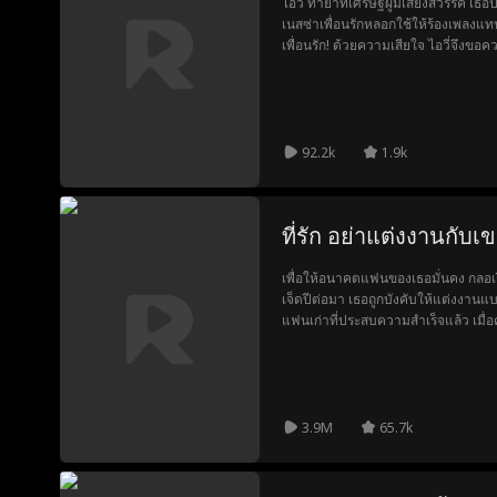
ไอวี่ ทายาทเศรษฐีผู้มีเสียงสวรรค์ เธอ
เนสซ่าเพื่อนรักหลอกใช้ให้ร้องเพลงแท
เพื่อนรัก! ด้วยความเสียใจ ไอวี่จึงขอ
และควอเตอร์แบ็กดาวเด่น เพื่อทวงคืนพื
92.2k
1.9k
ที่รัก อย่าแต่งงานกับเ
เพื่อให้อนาคตแฟนของเธอมั่นคง กลอเร
เจ็ดปีต่อมา เธอถูกบังคับให้แต่งงานแบ
แฟนเก่าที่ประสบความสำเร็จแล้ว เมื่อ
คลี่คลาย ทั้งสองถูกดึงกลับมาหากันอีกคร
3.9M
65.7k