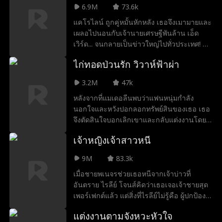
6.9M
73.6k
แคโรไลน์ ถูกคู่หมั้นหักหลัง เธอจึงเมามายและ
เผลอไปนอนกับเจ้านายเศรษฐีพันล้าน เอ็ด
เวิร์ด... จนกลายเป็นข่าวใหญ่ไปทั่วประเทศ! แค
โรไลน์ ไม่มีทางเลือกนอกจากต้องตกลงเล่น
ไก่ทอดป่วนรัก วิวาห์ฟ้าผ่า
บทภรรยาของเอ็ดเวิร์ด ความสัมพันธ์ปลอมๆ
ของพวกเขาต้องผ่านการทดสอบจากคุณย่าผู้
3.2M
47k
เข้มงวดของเอ็ดเวิร์ด น้องชายจอมเจ้าเล่ห์...
หลังจากที่แมเดอลีนพบว่าแฟนหนุ่มกำลัง
และก็ตัวของพวกเขาเอง
นอกใจและหวังปอกลอกทรัพย์สินของเธอ เธอ
จึงตัดสินใจบอกเลิกเขาและกลับแต่งงานโดย
ไม่ตั้งใจกับเคเดน พยาบาลหนุ่มที่เธอคิดว่าเป็น
เจ้าหญิงเจ้าสาวหนี
คนธรรมดาเช่นเดียวกับเธอ แต่เมื่อเวลาผ่าน
ไป เธอกลับเริ่มสงสัยว่าเคเดนอาจซ่อนฐานะ
9M
83.3k
ที่แท้จริงเอาไว้ เคเดน วิลสัน แคชมอร์ ซีอีโอ
เมื่อชายพเนจรช่วยเธอหนีจากเจ้าบ่าวที่
ลึกลับแห่งอาณาจักรธุรกิจ ได้เป็นอาสาสมัคร
อันตราย ไรลีย์ โจนส์คิดว่าเธอเจอเจ้าชายสุด
พยาบาลเพราะต้องการทำตามความปรารถนา
เพอร์เฟกต์แล้ว แต่สิ่งที่ไรลีย์ไม่รู้คือ ผู้ปกป้อง
สุดท้ายของน้องชายผู้ล่วงลับ และเขาก็กำลัง
ของเธอคือเจ้าชายจริงๆ และการพบกันของ
ตามหาคนที่ได้รับปลูกถ่ายหัวใจของน้องชาย
แต่งงานตามจังหวะหัวใจ
พวกเขาไม่ใช่เรื่องบังเอิญ เจ้าชายแซนเดอร์
เขาไป...หรือว่าคนคนนั้นจะเป็นภรรยาที่เขา