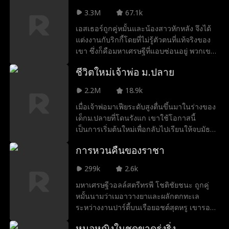
ตั้งใจตามหาไรลีย์ เพราะเธอคือกุญแจสำคัญที่
แต่งงานด้วยโดยไม่ตั้งใจกันนะ
3.3M
67.1k
จะช่วยกอบกู้อาณาจักรของเขาที่กำลังตกอยู่
เอสเธอร์ถูกคู่หมั้นและน้องสาวหักหลัง จึงได้
ในอันตราย
แต่งงานกับริกกี้โดยที่ไม่รู้ตัวตนที่แท้จริงของ
เขา ซึ่งก็คือมหาเศรษฐีที่แอบซ่อนอยู่ พวกเขา
ต้องร่วมกันต่อต้านครอบครัวชั่วร้ายของเอส
ชีวิตใหม่เจ้าพ่อ ม.ปลาย
เธอร์ นำบริษัทของแม่ของเธอกลับคืนมา และ
พบกับจุดจบที่มีความสุข
2.2M
18.9k
เมื่อเจ้าพ่อมาเฟียระดับสูงตื่นขึ้นมาในร่างของ
เด็กม.ปลายที่โดนรังแก เขาใช้โอกาสนี้
เป็นการเริ่มต้นใหม่เพื่อกลับไปเรียนให้จบมัธยม
แต่ความหัวไวแบบลูกผู้ชายข้างถนนจะพอช่วย
การหวนคืนของราชา
ให้เขาทำฝันในการเข้าเรียนมหาวิทยาลัย
สำเร็จหรือไม่... หรือสุดท้ายจะโดนแก๊งนักเลง
299k
2.6k
ในโรงเรียนทำให้เขาต้องทิ้งความฝันอีกครั้ง?
มหาเศรษฐีวอลล์สตรีทรพี โชติชัยชนะ ถูกคู่
หมั้นนามว่าเมอาวางยาและผลักตกทะเล
ระหว่างงานปาร์ตี้บนเรือยอชต์สุดหรู เขารอด
ชีวิตมาได้อย่างปาฏิหาริย์แต่สูญเสียเสียงและ
หมอหญิงในชุดขาดรุ่งริ่ง