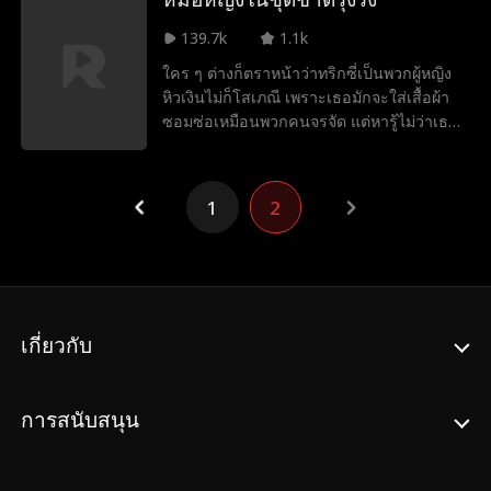
ตัวตนของตัวเองไป รพีได้รับการช่วยเหลือจาก
หญิงใบ้ใจดีชื่อว่าสายฝน ที่พาเขาไปอยู่กับ
139.7k
1.1k
ครอบครัวและให้ทำงานในร้านอาหารเล็ก ๆ
ใคร ๆ ต่างก็ตราหน้าว่าทริกซี่เป็นพวกผู้หญิง
แม้จะถูกดาริกา แม่เลี้ยงของสายฝนกลั่นแกล้ง
หิวเงินไม่ก็โสเภณี เพราะเธอมักจะใส่เสื้อผ้า
ตลอดเวลา แต่ทั้งคู่ก็ค่อย ๆ สนิทและตกหลุม
ซอมซ่อเหมือนพวกคนจรจัด แต่หารู้ไม่ว่าเธอ
รักกัน เมื่อจิระพ่อของสายฝนล้มป่วย รพีก็เข้า
คือคนเพียงคนเดียวเท่านั้นที่จะรักษาไลแซนเด
มาช่วยดูแลครอบครัวให้ ขณะเดียวกันเมอาก็
อร์ อาร์มสตรอง วีรบุรุษสงครามผู้มั่งคั่งและ
ปลอมใบทะเบียนสมรสเพื่อยึดอาณาจักรมูลค่า
ฮอตที่สุดในประเทศได้ (แถมยังจะได้ครอบ
หลายหมื่นล้านของเขา ผู้ช่วยคนสนิทอย่าง
1
2
ครองหัวใจของเขาด้วยนะ)
ธนากร พยายามปกป้องทรัพย์สินของเจ้านาย
อย่างสุดความสามารถ จนเมื่อแม่เลี้ยงของสาย
ฝนรู้ความจริงว่ารพีคือใครแล้วยังปฏิเสธจะ
ช่วยพ่อของสายฝนอยู่อีก รพีจึงตัดสินใจติดต่อ
ธนากรอีกครั้ง และพร้อมจะกลับไปทวงคืนทุก
สิ่งที่เป็นของเขาเองคืนมา
เกี่ยวกับ
การสนับสนุน