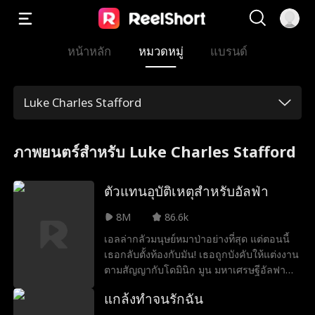
หน้าหลัก
หมวดหมู่
แบรนด์
Luke Charles Stafford
ภาพยนตร์สำหรับ Luke Charles Stafford
ตัวแทนอุบัติเหตุสำหรับอัลฟ่า
8M
86.6k
เอลล่ากลัวมนุษย์หมาป่าอย่างที่สุด แต่ตอนนี้
เธอกลับตั้งท้องกับมัน! เธอถูกบังคับให้แต่งงาน
ตามสัญญากับโดมินิก มูน มหาเศรษฐีอัลฟา
เธอจำเป็นต้องปิดบังตัวตนของเธอเพื่อความ
แกล้งทำจนรักฉัน
อยู่รอดในชีวิตสมรสนี้