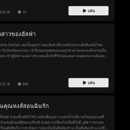
เล่น
236.2k
1k
กสาวของอัลฟ่า
hne Sinclair เคยเป็นลูกสาวของอัลฟ่าที่ทรงพลังจนกระทั่งคืนหนึ่งโชค
าในวันเกิดครบรอบ 18 ปีของเธอพ่อของเธอถูกฆ่าตายและเธอก็กลายเป็น
โทษ เข้าสู่อัลฟ่าแอตลาสชายคนนั้นรักชีวิตของเธอมาตลอดจนกระทั่งเธอรู้
เขาเป็นคนที่อยู่เบื้องหลังการฆาตกรรมพ่อของเธอ Atlas อยู่หลังจากสิ่งหนึ่ง
แก้แค้น แต่การแก้แค้นนั้นเจ็บปวดเมื่อคุณตกหลุมรักลูกสาวของศัตรู เมื่อ
ูดไป ... ก่อนที่คุณจะหาทางแก้แค้นอย่าลืมขุดหลุมฝังศพสองหลุม
เล่น
102.7k
945
ณคุณหงส์สอนฉันรัก
์ล็อตต์ สวอนทิ้งอดีตไว้ข้างหลังเพื่อมุ่งความสนใจไปที่งานใหม่ของเธอที่
บันเซนต์เจมส์อันทรงเกียรติ ทุกอย่างเปลี่ยนไปเมื่อทิโมธี วูล์ฟ ราชาแห่ง
เรียนตัดสินใจว่าเขาต้องการเธอ มันเป็นสิ่งต้องห้าม เป็นสิ่งต้องห้าม แต่ยิ่ง