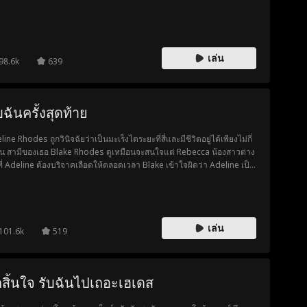
านั้น... ชาร์ล็อตต์มีความลับดำมืดที่อาจทำลายพวกเขาทั้งสองได้
เล่น
98.6k
639
บฉันครั้งสุดท้าย
ine Rhodes ถูกวินิจฉัยว่าเป็นมะเร็งไตระยะที่สี่และมีชีวิตอยู่ได้เพียงไม่กี่
อน สามีของเธอ Blake Rhodes ดูเหมือนจะสนใจแต่ Rebecca น้องสาวต่าง
ที่ Adeline ต้องบริจาคเลือดให้ตลอดเวลา Blake เข้าใจผิดว่า Adeline เป็น
หญิงที่คิดแต่เรื่องเงิน และเธอคิดว่าเขาไม่เคยรักเธอเลย ทุกอย่างเปลี่ยนไป
่อ Blake รู้ว่า Adeline กำลังจะตาย แต่บางทีมันอาจสายเกินไปที่เขาจะบอก
ว่าที่จริงแล้วเขารักเธอมาตลอด
เล่น
101.6k
519
กสิ้นใจ รับฉันไปเถอะเฮเดส