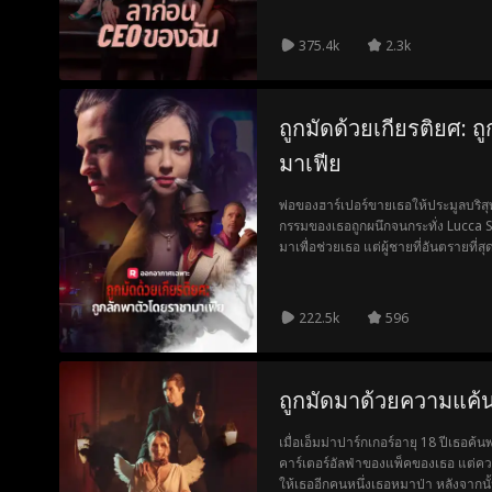
375.4k
2.3k
ถูกมัดด้วยเกียรติยศ: 
มาเฟีย
พ่อของฮาร์เปอร์ขายเธอให้ประมูลบริสุ
กรรมของเธอถูกผนึกจนกระทั่ง Lucca Sa
มาเพื่อช่วยเธอ แต่ผู้ชายที่อันตรายที่
222.5k
596
ถูกมัดมาด้วยความแค้น
เมื่อเอ็มม่าปาร์กเกอร์อายุ 18 ปีเธอ
คาร์เตอร์อัลฟ่าของแพ็คของเธอ แต่ควา
ให้เธออีกคนหนึ่งเธอหมาป่า หลังจากนั้น