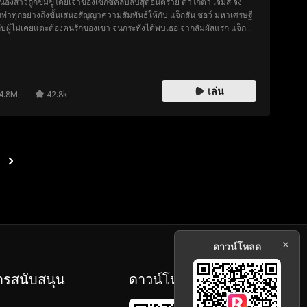
่อน้องสาวถูกข่มขู่โดยเจ้าของเซ็กซ์คลับลับสุดอันตราย ดาโกต้า เจมส์ จึง
ทำทุกอย่างถึงขั้นเสนอสัญญาความสัมพันธ์ให้กับ แจ็กสัน ชอว์ มหาเศรษฐี
ลับผู้ไม่เคยแตะต้องคนรักของเขา จนกระทั่งได้พบเธอ จากสัมผัสแรก แจ็กสัน
ริ่มรู้สึก แต่เมื่อดาโกต้ารู้ว่าเธอกำลังจะตาย เธอตัดสินใจทิ้งเขาเพื่อปกป้อง
ใจของเขาเอง ทว่าความลับของเธอกลับดึงเธอเข้าสู่อันตราย จนต้องได้รับ
ช่วยเหลือจากชายปริศนาในหน้ากาก ซึ่งก็คือ เฮเดส ผู้ซึ่งแท้จริงแล้วคือ
ัน แต่เวลาของพวกเขากำลังจะหมดลง แจ็กสันจะค้นพบความลับของดา
เล่น
้าทันเวลาหรือไม่ หรือความรักต้องพ่ายแพ้ให้กับเงามืดก่อนจะถึงตอนจบ
4.8M
42.8k
ดาวน์โหลด
ารสนับสนุน
ดาวน์โหลด