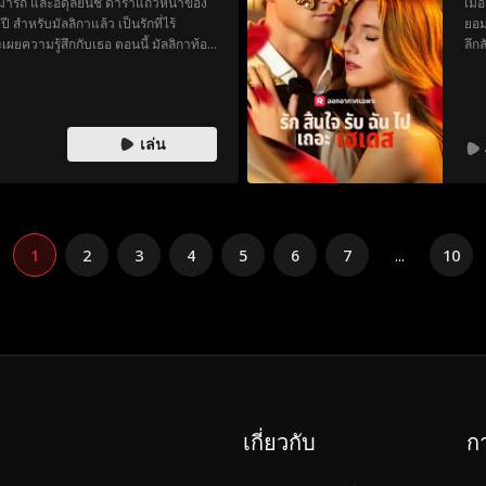
ามารถ และอดุลย์นิช ดาราแถวหน้าของ
เมื
สำหรับมัลลิกาแล้ว เป็นรักที่ไร้
ยอม
เผยความรู้สึกกับเธอ ตอนนี้ มัลลิกาท้อง
ลึก
แต่อดุลย์นิชกลับรู้ตัวว่าสิ่งที่เขา
จึงเ
ของพวกเขาก็มาบรรจบกันอีกครั้ง และ
หัว
ั้งนี้ อดุลย์นิชจะเอาชนะใจเธอได้หรือไม่?
การ
แจ็กส
เล่น
โกต
1
2
3
4
5
6
7
...
10
เกี่ยวกับ
ก