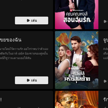
ตามเธอมา อัลฟ่าโลแกนปฏิเสธเอ็มม่า
กว่
การรักษาเอ็มม่าให้ปลอดภัย?
เล่น
่เขยของฉัน
จู
หมายโดยไร้ความรัก ออโรร่าพบว่าตัวเอง
Adel
พติดกับโนอาห์ เฮย์ส น้องชายของคู่หมั้น
เดื
นีก็ขู่ว่าจะตามเธอให้ทัน
แม่
ผู้
เมื
เธอ
เล่น
!
รั