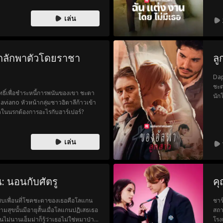
เล่น
ถูกลักพาตัวโดยราชา
ลู
Dap
ชะต
ทธิ์เพื่อชำระหนี้การพนันของเขา ชะตา
นัก
viano หัวหน้ากลุ่มชาวอิตาลีก้าวเข้า
ว่า
สุดในนรกต้องการอะไรกับฮาร์เปอร์?
การ
คำพ
เล่น
: นอนกับศัตรู
คุ
ค้นพบเพื่อนที่โชคชะตาของเธอคือโลแกน
ชาร
มสุขนั้นมีอายุสั้นเมื่อโลแกนปฏิเสธเธอ
สถา
ไม่นานเอ็มม่าก็รู้ว่าเธอไม่ใช่หมาป่า
โรง