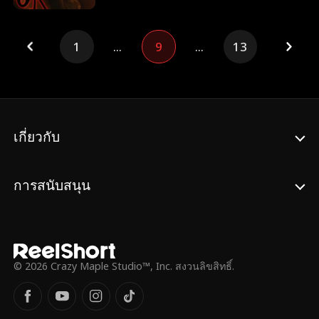
เงียบสงบของเธอก็พังทลาย เมื่อแม่เลี้ยงจัดการ
งานที่คอยถากถาง และแผนลักพาตัวที่ผลักให้
หมั้นหมายเธอกับ ดาริอุส ลูกชายของเขา เพื่อ
ซินดี้จนมุมอีกครั้ง นี่คือเรื่องราวของความ
ผลประโยชน์และอำนาจ คืนหนึ่ง มีอาถูก
เข้าใจผิดและการเสียสละตลอดแปดปีเต็ม เป็น
1
...
9
...
13
มอมยาและถูกปิดตา ก่อนจะตกไปอยู่ในอ้อมแข
เส้นทางแห่งความรัก การให้อภัย และทางเลือก
นของเวสลีย์แทนคู่หมั้น ความผิดพลาดกลาย
ที่แสนเจ็บปวด เมื่อเปลวไฟมอดไหม้ลง รักแท้จะ
เป็นความผูกพันที่ไม่อาจตัดขาด ทั้งอารมณ์และ
ฟื้นคืนจากเถ้าถ่านได้หรือไม่ เขาเคยสัญญา
ร่างกาย ดาริอุสที่เต็มไปด้วยความหึงหวงและ
'รอผมนะ ผมจะกลับมาแต่งงานกับคุณ' เธอ
ความต้องการครอบครอง ใช้การข่มขู่ แบล็ก
ทุ่มเททุกสิ่งเพื่อรักษาความหวังนั้นไว้ 'เพื่อ
เมล์ และทำลายชื่อเสียงเพื่อควบคุมเธอ ขณะที่
คุณ...ฉันจึงยังมีความหวัง' ความรักไม่เคยตาย
เกี่ยวกับ
ข่าวลือและความอัปยศรุมเร้า มีอาแทบไม่เหลือ
จากไป แค่รอวันให้เปลวไฟหวนคืน
ที่ยืน เวสลีย์กลายเป็นที่พึ่งเพียงหนึ่งเดียวและ
เป็นสิ่งล่อลวงที่อันตรายที่สุด มีอาต้องเลือก
การสนับสนุน
ระหว่างการยอมจำนน หรือการลุกขึ้นสู้เพื่อ
เสรีภาพ อนาคต และตัวตนของเธอเอง
© 2026 Crazy Maple Studio™, Inc. สงวนลิขสิทธิ์.