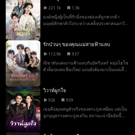
เขาคือผู้มีพระคุณที่เคยช่วยชีวิตเธอ และ
221.1k
1.3k
ปริศนาชาติกำเนิดก็เริ่มเปิดเผย
องค์หญิงผู้เป็นที่รักยิ่งของฮ่องเต้ถูกพวกค้า
มนุษย์ลักพาตัวไประหว่างเสด็จประพาสนอกวัง
และต้องใช้ชีวิตเป็นสะใภ้เด็กในครอบครัวชาว
บ้านยาวนานกว่าสิบปี กาลเวลาผ่านไป ในที่สุด
ฮ่องเต้ก็ทรงพบเบาะแสที่อยู่ของพระธิดา ทว่า
รักป่วนๆ ของคุณแม่สายฟ้าแลบ
กลับทรงเข้าพระทัยผิดในตัวบุคคล... ท่ามกลาง
112.9k
937
กลอุบายและแผนการร้ายทั้งในและนอกวัง
ณิชาดันแต่งงานฟ้าแลบกับอัครินทร์ หนุ่มไฮโซ
หลวง องค์หญิงตัวจริงจะทรงสามารถกู้คืนพระ
ตัวท็อปแห่งเชียงใหม่ แถมยังต้องมาเป็นแม่เลี้ยง
ฐานันดรกลับมาได้หรือไม่?
ให้ลูกสองของเขาอีกต่างหาก อยู่ไปอยู่มา…ดัน
เกิดรักกันซะงั้น! แต่เรื่องพีคกว่านั้นคือ ณิชามา
รู้ทีหลังว่าเด็กสองคนนั้น…เป็นลูกแท้ๆ ของเธอ
วิวาห์ผูกใจ
นั่นเอง! ความจริงเมื่อห้าปีก่อนถูกขุดขึ้นมา
92k
939
ความลับของณิชาก็ถูกเปิดขึ้น งานนี้คนเลว
เธอคือคุณหนูตัวจริงของตระกูลเหยียน แต่เป็น
โดนจัดการตามกฎหมายเรียบร้อย สุดท้ายณิชา
ลูกบุญธรรมตระกูลเหวิน สถานะน่าอึดอัดนี้
กับอัครินทร์ก็ได้พาลูกๆ สองคน ใช้ชีวิตหวานๆ
ทำให้เธอแปลกแยกในทั้งสองครอบครัว สัญญา
และอบอุ่นๆ แบบครอบครัวแสนสุข ที่ใครเห็นก็
แต่งงานฉบับเดียวทำให้เธอต้องวิวาห์กับซาง
ต้องอิจฉา