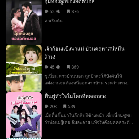
เฉิน นักธุรกิจผู้ทรงอิทธิพล พ่อแม่แท้ๆ ลำเอียง
อุ้มท้องลูกของอดีตบอส
รักลูกสาวอีกคน แม่บุญธรรมคอยหาเรื่อง
52.9k
876
แม้แต่น้องชายยังมองเธอเป็นศัตรู จนกระทั่ง
ค่าเริ่มต้น
เขาเข้ามาปกป้อง พร้อมประกาศกร้าวต่อทุกคน
ว่า เธอคือภรรยาของผม ใครก็ไม่มีสิทธิ์มา
รังแก
เจ้าก้อนแป้งพาแม่ ป่วนคฤหาสน์หมื่น
ล้าน!
45.4k
869
ซูเนี่ยน สาวบ้านนอก ถูกป้าสะใภ้บังคับให้
แต่งงานจนต้องหนีออกจากบ้าน ระหว่างทาง
เธอได้รับการชี้นำจากเหรียญโบราณ จน
ฟื้นฟูหัวใจในโลกที่หลอกลวง
บังเอิญมีค่ำคืนเร่าร้อนกับเซี่ยเยี่ยนโจว
คุณชายตระกูลมหาเศรษฐีแห่งเมืองหลวง หกปี
20k
539
ต่อมา ซูเนี่ยนพาลูกชายที่หน้าตาคล้ายเซี่ยเยี่ยน
เมื่อตื่นขึ้นมาในอีกสิบปีข้างหน้า เซี่ยเนี่ยนชูพบ
โจวเข้ามาในเมือง และบังเอิญได้รับความช่วย
ว่าพ่อแม่ผู้เคย ล้มละลาย แท้จริงคือบุคคลระดับ
เหลือจากเขา ซึ่งตอนนั้นกำลังโดนครอบครัว
ตำนานที่ร่วมกันปิดบังฐานะ เพื่อสร้างชีวิต
เร่งให้แต่งงาน เซี่ยเยี่ยนโจวจึงเสนอให้เธอกับ
ธรรมดาให้ลูกสาวเติบโตอย่างมีความสุข เมื่อ
ลูกมาแกล้งเป็นภรรยาและลูกชายของเขา เพื่อ