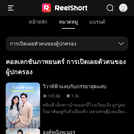
หน้าหลัก
หมวดหมู่
แบรนด์
การเปิดเผยตัวตนของผู้ปกครอง
คอลเลกชันภาพยนตร์ การเปิดเผยตัวตนของ
ผู้ปกครอง
วิวาห์ฟ้าแลบกับภรรยาสุดแสบ
165.8k
1.3k
หลินซี เด็กสาวบ้านนอกที่โรงเรียนเจ๊ง ถูกปู่ส่ง
ไปอาศัยอยู่กับฮั่วเยี่ยนซิว มหาเศรษฐีแห่งเจียง
เฉิง ที่นั่นเธอต้องรับมือคุณหนูซ่งเวยเวยที่คอย
หาเรื่อง แต่ก็ใช้ไหวพริบเอาตัวรอดจนฮั่วเยี่ยน
ซิวทึ่ง เมื่อทั้งคู่เริ่มมีใจให้กัน หลินซีกลับพบว่า
องค์หญิงพเนจร