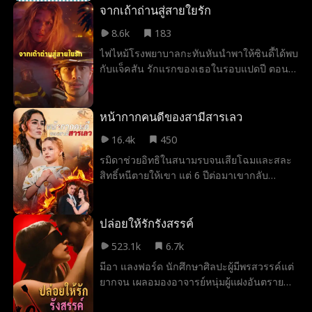
ความลับค่อยๆ ถูกเปิดเผย เธอต้องเลือก
จากเถ้าถ่านสู่สายใยรัก
ผ่านงานเลี้ยงครอบครัวไปให้ได้
ระหว่างเปิดโปงความจริง หรือปกป้องคำโกหก
8.6k
183
ที่เกิดจากความรัก พร้อมเรียนรู้ความหมายของ
ไฟไหม้โรงพยาบาลกะทันหันนำพาให้ซินดี้ได้พบ
คำว่าครอบครัวที่แท้จริง
กับแจ็คสัน รักแรกของเธอในรอบแปดปี ตอนนี้
เขาเป็นถึงกัปตันนักดับเพลิงผู้กล้าหาญที่เสี่ยง
ชีวิตเข้าไปช่วยพยาบาลคนหนึ่ง แต่กลับพบว่า
เธอคือซินดี้ ผู้หญิงที่เคยหักอกเขาเพราะเขา
หน้ากากคนดีของสามีสารเลว
เชื่อว่าเธอนอกใจ เมื่อโชคชะตาเริ่มทำงาน
16.4k
450
ความจริงที่ถูกฝังกลบมานานก็ค่อยๆ เผยตัว
รมิดาช่วยอิทธิในสนามรบจนเสียโฉมและสละ
แท้จริงแล้วซินดี้ไม่เคยนอกใจเขา แต่เธอเลือก
สิทธิ์หนีตายให้เขา แต่ 6 ปีต่อมาเขากลับ
เก็บความลับเรื่องตั้งท้องไว้เพื่อปกป้องอนาคต
แต่งงานใหม่และใส่ร้ายเธอกับลูกสาว โชค
ของแจ็คสัน และเลี้ยงดูโนอา ลูกชายของพวก
ชะตาพลิกผันเมื่อพ่อมหาเศรษฐีตามหาเธอจน
เขาเพียงลำพังนับแต่นั้น เมื่อต้องเผชิญหน้ากับ
พบ เธอจึงกลับมาในฐานะทายาทเครือแพทย์
ปล่อยให้รักรังสรรค์
เด็กน้อยที่ไม่รู้ชาติกำเนิดของตน สัญชาตญาณ
ยักษ์ใหญ่เพื่อกระชากหน้ากากคนลวงโลก
ความเป็นพ่อของแจ็คสันก็ตื่นขึ้น ขณะที่ความ
523.1k
6.7k
ทำลายหมอชั่วให้สูญเสียทุกอย่าง ชดใช้กรรมที่
ลับที่ซินดี้ในฐานะแม่เก็บซ่อนไว้มานานก็ใกล้
มีอา แลงฟอร์ด นักศึกษาศิลปะผู้มีพรสวรรค์แต่
ก่อไว้ และเริ่มต้นชีวิตใหม่กับลูกสาวอย่างมี
จะถูกเปิดเผยเต็มที ขณะที่เปลวไฟแห่งอดีตหวน
ยากจน เผลอมองอาจารย์หนุ่มผู้แฝงอันตราย
ความสุข
กลับมาโหมกระหน่ำ ทั้งคู่ต้องเผชิญอุปสรรค
อย่าง เวสลีย์ วินสโลว์ เพียงครั้งเดียว ชีวิตอัน
ถาโถม ทั้งเจ้านายขี้อิจฉา แม่ใจยักษ์ เพื่อนร่วม