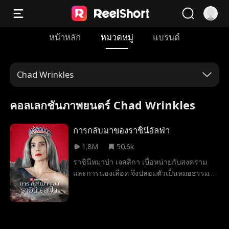
หน้าหลัก
หมวดหมู่
แบรนด์
Chad Wrinkles
คอลเลกชันภาพยนตร์ Chad Wrinkles
การกลับมาของราชินีอัลฟ่า
1.8M
50.6k
ราชินีหมาป่า เจสสิกา เบื่อหน่ายกับสงคราม
และการนองเลือด จึงปลอมตัวเป็นหมอธรรมดา
ที่อาศัยอยู่ในป่า เพื่อให้ลูกสาวของเธอได้มีชีวิต
ที่ปกติและมีความสุข เธอจึงส่งลูกสาวไปอยู่กับ
ฝูงรูโซ่ แต่เธอไม่รู้เลยว่า เธอได้ส่งลูกสาวไปสู่
ฝันร้ายที่ไม่มีวันจบสิ้น ลูกสาวของเธอถูกปฏิบัติ