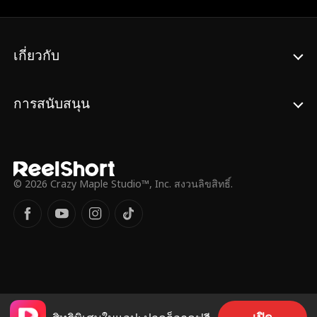
เหมือนทาส ถูกดูหมิ่น ถูกทำร้าย ถูกทุบตี และ
เกือบจะถูกข่มขืน เพียงเพราะเธอไร้ซึ่งชื่อเสียง
หรืออำนาจใดๆ เมื่อเจสสิกาค้นพบความผิด
พลาดของตัวเอง เธอจึงตัดสินใจช่วยลูกสาว
เกี่ยวกับ
และทำให้ผู้ที่ทำร้ายเธอต้องได้รับการลงโทษ
ในขณะเดียวกันเธอก็ได้ค้นพบว่าฝูงรูโซ่ได้
ทรยศต่อชาติและร่วมมือกับ ลอร์ดคิเลียน ดาร์
การสนับสนุน
กมูม สุดท้าย เจสสิกาสามารถเอาชนะพวกเขา
ได้ และฟื้นคืนความสงบสุขให้กับโลกหมาป่า
อีกครั้ง
© 2026 Crazy Maple Studio™, Inc. สงวนลิขสิทธิ์.