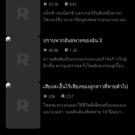
35.2k
842
ว่าเธอคือนิโคล ความลับค่อย ๆ ปะทุขึ้นความ
แม็กซ์ เลนน็อกซ์ แฮกเกอร์อันดับหนึ่งฉายา
ทรงจำหวนกลับ และไลลาลูกสาวที่ถูกพรากไป
ไซเบอร์คิง จะเอาข้อมูลเพนตากอนมาแฉ แต่
คือสายใยที่ดึงพวกเขากลับมาหากัน เขาอาจจำ
ถูกแฟนผลักตกจากดาดฟ้า แม็กซ์รอดแต่เสีย
เธอไม่ได้แต่หัวใจของเขาไม่เคยลืมเธอเลย
ความทรงจำไปหมดเหลือไว้เพียงการแฮกระดับ
เทพ เขาได้รับการช่วยเหลือจากซูกิ รัสกิน และ
ปราบพวกอันธพาลของฉัน 3
ร่วมมือกันรื้อฟื้นความจำพร้อมสืบว่าใครอยู่
49.8k
1.2k
เบื้องหลัง แม็กซ์จะทวงคืนบัลลังก์ไซเบอร์คิง
ความสัมพันธ์ของรณกรและเอมกำลังก้าวไปสู่
ของเขาได้หรือไม่
อีกขั้น ทว่าอุปสรรคครั้งใหม่ยังคงรออยู่เบื้อง
หน้า สุดท้ายแล้วพวกเขาจะได้ครอบครองบท
สรุปอันแสนสุขหรือไม่ เรื่องราวของเอมและ
แก๊งสี่จตุรเทพ กำลังเดินทางมาถึงบทสุดท้าย
เสียงสะอื้นไร้เสียงของลูกสาวที่หายตัวไป
แล้ว มาร่วมลุ้นไปกับตอนจบที่คุณเฝ้ารอคอย
20k
257
ห้ามพลาดเด็ดขาด
โชคชะตาเล่นตลกให้ชีวิตที่เพียบพร้อมของแอ
นนาเบลล่า วอลตันต้องพังทลาย 10 ปีต่อมา
เพื่อช่วยพ่อบุญธรรมที่พิการ แอนนาเบลล่าใน
ชื่อใหม่คือเอมีเลีย จำต้องกลับไปพัวพันกับตระ
กูลวอลตันอีกครั้ง... แต่คราวนี้เธอตกเป็นเป้า