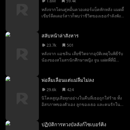
1.8M
59.4k
หลังจากโดนคู่หมั้นควอเตอร์แบ็คหักหลัง แมดดี้
เชียร์ลีดเดอร์สาวก็พบว่าชีวิตของเธอกำลังพัง
ไม่เป็นท่า เธอเริ่มรู้สึกดึงดูดเข้าหาคาเมรอน
นักอเมริกันฟุตบอลอีกคนที่ให้ความรู้สึกคุ้นเคย
อย่างแปลกประหลาด แต่เธอต้องเผชิญกับบท
สลับหน้าล่าสังหาร
ทดสอบครั้งใหม่ เมื่อแฟนเก่า กัปตันทีมเชียร์
23.7k
501
และแม่ของคาเมรอนวางแผนจะทำทุกอย่างเพื่อ
หลังจาก แอชลิน เสียชีวิตจากอุบัติเหตุในพิธีรับ
แยกทั้งคู่จากกัน
น้องของสโมสรนักศึกษาหญิง จูน แฝดพี่ที่มี
ใบหน้าเหมือนกันเป๊ะ จึงตัดสินใจสวมรอยเป็น
น้องสาวเพื่อล้างแค้นฆาตกรตัวจริง ซึ่งก็คือ
เพื่อนสนิทหักเหลี่ยมโหดของแอชลินและแฟน
พ่อลืมเลือนแต่แม่ลืมไม่ลง
หนุ่มจอมเจ้าเล่ห์ของเธอ
29.6k
424
นิโคลสูญเสียทุกอย่างในคืนที่เธอถูกใส่ร้าย ทั้ง
อิสรภาพของตัวเอง ลูกของเธอ และคนรักใน
ชีวิต เจ็ดปีต่อมาเธอกลับมาในฐานะพี่เลี้ยงเด็ก
ในบ้านหลังเดิมที่เคยทำลายเธอ อีธานอดีตคู่
หมั้นที่ยังถูกหลอกหลอนโดยผู้หญิงที่เขาเคยรัก
ปฏิบัติการทวงบัลลังก์ไซเบอร์คิง
เริ่มรู้สึกบางอย่างกับพี่เลี้ยงคนใหม่โดยไม่รู้เลย