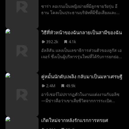
ซาร่า ลอเรนเป็นหญิงม่ายที่มีลูกชายวัยรุ่น อี
ธาน โคลเป็นประธานบริษัทที่มีชื่อเสียงและ
ต้องการเข้าซื้อกิจการของเธอ เขาเป็นคนหยิ่ง
ยโสและมีความฉลาดสูง และมีความหล่อ
เหมือนไม่จำเป็น และเขาจะไม่หยุดยั้งจนกว่าจะ
วิธีที่หัวหน้าของฉันกลายเป็นสามีของฉัน
ได้สิ่งที่เขาต้องการ และสิ่งที่เขาต้องการคือใจ
392.2k
4.1k
ของซาร่า
อัลลิสัน แลงเป็นเลขาธิการส่วนตัวของลูกัส เอ
เจอร์ ซึ่งเป็นผู้บริหารรุ่นใหม่ที่ได้รับการยกย่อง
ใน Forbes 30 under 30 และเป็นที่รู้จักใน
วงการวิสาหกิจ ในการพยายามกำจัดเพื่อนหนุ่ม
เก่าของเธอ ไคล์ ออกจากชีวิตของเธอ เธอจึง
คู่หมั้นนักดับเพลิง กลับมาเป็นมหาเศรษฐี
ส่งข้อความให้เขาว่าตอนนี้เธอกำลังมีความ
2.4M
49.9k
สัมพันธ์กับลูกัส เอเจอร์ แต่เมื่อเหตุการณ์ไม่
อาร์เชอร์ไม่ปรากฏตัวในงานแต่งงานกับอลิซ
คาดคิดเกิดขึ้นและพนักงานทั้งหมดเห็น
—มีข่าวลือว่าเขาเสียชีวิตจากการระเบิด
ข้อความในโทรศัพท์ของเธอ จะเกิดอะไรขึ้นกับ
ระหว่างภารกิจดับเพลิง พ่อแม่ของอลิซที่โลภ
เธอและลูกัส เอเจอร์ ว่าเขาจะไล่เธอออกจาก
พยายามให้เธอแต่งงานกับฟิลิปที่ไม่น่าไว้ใจ ใน
งานหรือไม่... หรือความลับจากอดีตของพวก
งานแต่งงานใหม่ อลิซเห็นสามีของเธออีกครั้ง
เกิดใหม่จากหลังรักแรกการทรยศ
เขาจะถูกเปิดเผยขึ้นมา
—แต่ตอนนี้เขาหมั้นกับคนอื่นแล้ว