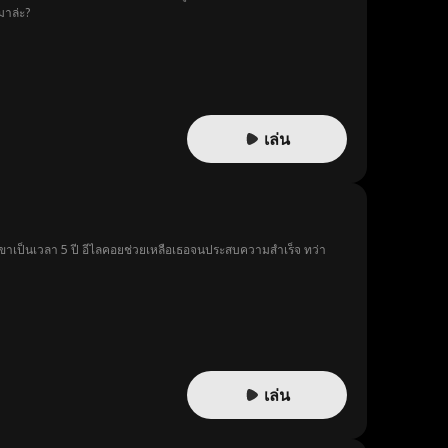
มาล่ะ?
เล่น
เขาเป็นเวลา 5 ปี อีไลคอยช่วยเหลือเธอจนประสบความสำเร็จ ทว่า
เล่น