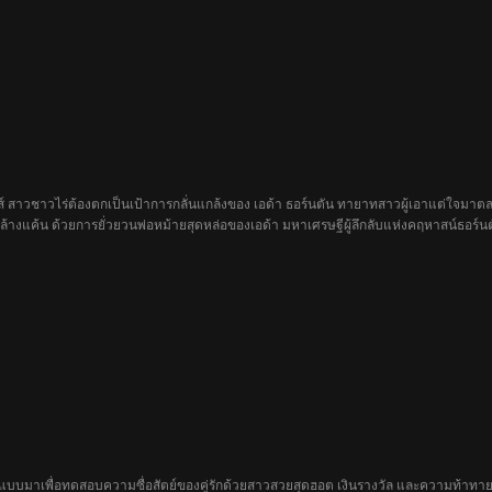
ส์ สาวชาวไร่ต้องตกเป็นเป้าการกลั่นแกล้งของ เอด้า ธอร์นตัน ทายาทสาวผู้เอาแต่ใจมาตลอด
้างแค้น ด้วยการยั่วยวนพ่อหม้ายสุดหล่อของเอด้า มหาเศรษฐีผู้ลึกลับแห่งคฤหาสน์ธอร์นตั
คยรู้สึกมาก่อนกันนะ
กแบบมาเพื่อทดสอบความซื่อสัตย์ของคู่รักด้วยสาวสวยสุดฮอต เงินรางวัล และความท้าทา