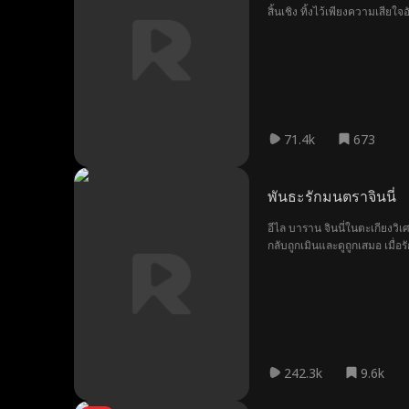
สิ้นเชิง ทิ้งไว้เพียงความเสี
71.4k
673
พันธะรักมนตราจินนี่
อีไล บาราน จินนี่ในตะเกียงว
กลับถูกเมินและดูถูกเสมอ เมื่อร
242.3k
9.6k