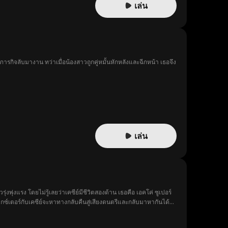
เล่น
รกิจลับมางาน ทว่าเมื่อน้องสาวถูกคู่หมั้นหักหลังและฉีกหน้า เธอจึง
เล่น
วรุ่งพุ่งแรง โดยไม่รู้เลยว่าเคซีย์มีชีวิตสองด้าน เธอคือ เอคโค่ ซูเปอร์
ดกซ์เตอร์กับเคซีย์จะหาทางกลับคืนสู่เสียงดนตรีและกลับมาหากันได้