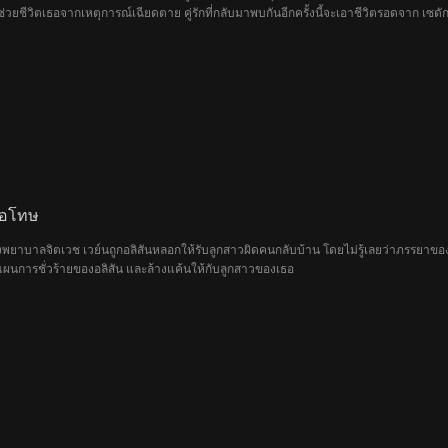
่ช่วยชีวิตเธอจากเหตุการณ์เฉียดตาย คู่รักที่กลับมาพบกันอีกครั้งนี้จะเอาชีวิตรอดจาก เซดัก
อขอโทษ
งพยาบาลจิตเวช เวย์นถูกอลิสันหลอกให้รับลูกสาวผิดคนกลับบ้าน โดยไม่รู้เลยว่าภรรยาของเข
แผนการชั่วร้ายของอลิสัน และล้างแค้นให้กับลูกสาวของเธอ