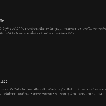
ทัพ
้าที่สู้ชีวิตจนได้ดี ในงานหมั้นของคีตา คาริสาถูกดูแคลนเพราะสวมชุดภารโรงจากการทำภา
ีจอมทัพเพื่อสั่งสอนทุกคนที่กล้าเหยียบย่ำพวกเธอให้ต้องเสียใจ
้นเอง
าเขาเจอซิงเกิลฮิตถัดไปแล้ว เมื่อเขาทิ้งเคซีย์ ผู้ช่วยคู่ใจ เพื่อหันไปดันสการ์เล็ตต์ ฮาร์ต ดา
นทางอาชีพให้เขา และเป็นเจ้าของค่ายเพลงของเขาอย่างลับ ๆ เมื่อความจริงค่อย ๆ เปิดเผย เ