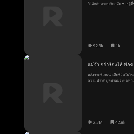
ก็ได้กลับมาพบกับอดัม ชายผู้ที
92.5k
1k
แม่จ๋า อย่าร้องไห้ พ่
หลังจากซีเอนน่าเสียชีวิตในโร
ความปรานี ผู้ที่พร้อมจะแฉทุก
2.3M
42.8k