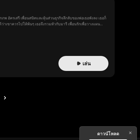
พ อัครเสรี เพื่อนสนิทและหุ้นส่วนธุรกิจลึกลับของพ่อเธอพังลง เธอก็
่าเขาควรไปให้พ้นๆ เธอจึงรวมหัวกับมารี เพื่อนรักเพื่อวางแผน
หนักได้ว่าเธออาจจะมีใจให้เขาเสียแล้วสิ
เล่น
ดาวน์โหลด