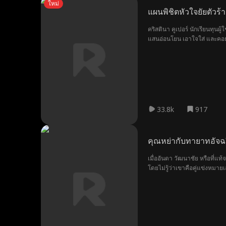
ใหม่
แผนพิชิตหัวใจยัยตัวร้
คริสตินา คูเปอร์ นักเรียนทุน
แสนอ่อนโยน เอาใจใส่ และคอยส
หนุ่มผู้บอบช้ำและแตกสลายที่เธ
ไม่มีเขาอยู่เคียงข้าง
33.8k
917
คุณหย่ากับทายาทอัจฉ
เมื่ออันดา วัฒนาชัย หรือที่แ
โดยไม่รู้ว่าเขาคือคู่แข่งหมาย