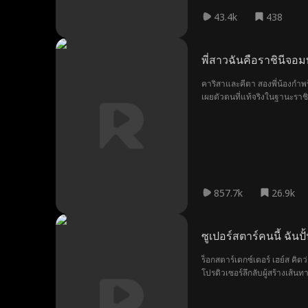
43.4k
438
พี่สาวฉันคือราชินีจอม
คาริสาและคีตา สองพี่น้องกำพร
เผยตัวตนที่แท้จริงในฐานะราชิน
857.7k
26.9k
ซูเปอร์สตาร์คนนี้ ฉันปั
ร็อกสตาร์เดกซ์เตอร์ เฮย์ส คิดว่
โปรดิวเซอร์ลึกลับผู้สร้างเส้
หรือไม่?