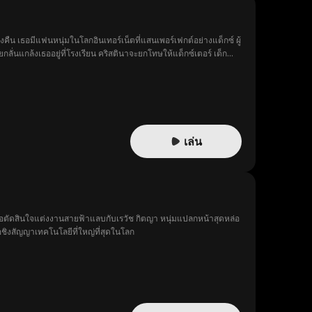
ืน เธอมีแฟนหนุ่มในโลกอินเทอร์เน็ตที่แสนเพอร์เฟกต์อย่างแด็กซ์ ผู้
นแกล้งเธออยู่ที่โรงเรียน คริสตินาจะยกโทษให้แด็กซ์เตอร์ เด็ก
บความเสียใจไม่รู้จบ เมื่อคริสตินาเลือกก้าวไปสู่อนาคตที่สดใสโดย
เล่น
” เธอตัดสินใจแต่งงานสายฟ้าแลบกับเรวัช กิตญา หนุ่มแปลกหน้าสุดหล่อ
่อชิงสัญญาเทคโนโลยีที่ใหญ่ที่สุดในโลก