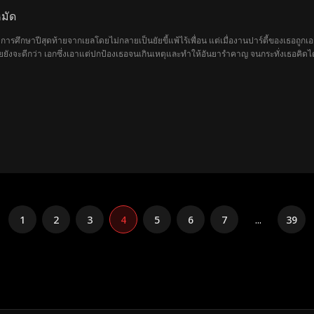
หมัด
ศึกษาปีสุดท้ายจากเยลโดยไม่กลายเป็นยัยขี้แพ้ไร้เพื่อน แต่เมื่องานปาร์ตี้ของเธอถูกเอกภ
ังจะดีกว่า เอกซึ่งเอาแต่ปกป้องเธอจนเกินเหตุและทำให้อันยารำคาญ จนกระทั่งเธอคิดได้ว
กตกหลุมรักเธอ พ่อของเธอจะได้ไล่เขาออกไปเอง แต่ทุกครั้งที่เอกปกป้องอันยา เธอก็พึงตระ
1
2
3
4
5
6
7
...
39