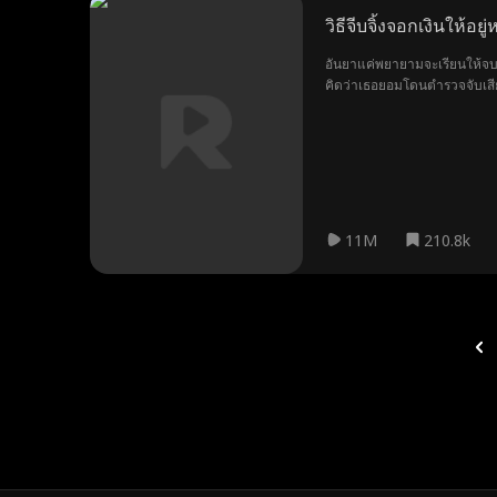
วิธีจีบจิ้งจอกเงินให้อยู่
อันยาแค่พยายามจะเรียนให้จบการ
คิดว่าเธอยอมโดนตำรวจจับเสียย
ปฏิบัติการยั่วยวนเพื่อทำให้เอ
11M
210.8k