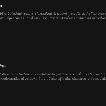
าย
ผู้ใช้ชีวิตเป็นนักเรียนในตอนกลางวัน และเป็นนักร้องสวมหน้ากากบนโลกออนไลน์ในตอนกลางค
นับสนุนเธอเสมอ จนกระทั่งเธอพบความจริงว่าเขาคือแด็กซ์เตอร์ อันธพาลจอมโหดที่คอยกลั่
อเคยรักได้หรือไม่ หรือความรักนิรนามของทั้งคู่จะจบลงด้วยการที่แด็กซ์เตอร์ต้องจมอยู่กั
ริยะ
ท้จริงคือ ดร.นารา อัจฉริยะด้านเทคโนโลยีผู้ลึกลับ ถูกสามีหย่าร้างและทิ้งไปหา “ตัวปลอม
เลขหนึ่งของอดีตสามี จากนั้นทั้งคู่ต้องร่วมมือกันต่อสู้กับอดีตสามีและดร.นาราตัวปลอม เพื