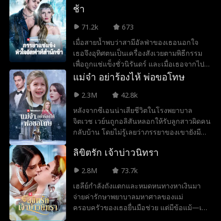
ไม่ว่าจะต้องแลกด้วยอะไรก็ตาม!
ช้า
สุดลง ขณะที่ชีวิตของเธอกำลังอยู่ในภาวะ
คับขัน เจ้าชายแวมไพร์อัลเดอร์ก็ปรากฏตัวขึ้น
71.2k
673
อย่างกะทันหันและช่วยเธอไว้ สการ์เล็ตต์ทั้ง
ซาบซึ้งและหวาดหวั่นต่อความเมตตาของเขา
เมื่อสายน้ำพบว่าสามีอัลฟ่าของเธอนอกใจ
แต่เธอไม่รู้เลยว่า เจ้าชายผู้แสนดีคนนี้คือคนที่
เธอจึงอุทิศตนเป็นเครื่องสังเวยตามพิธีกรรม
เธอเคยช่วยเหลือไว้ก่อนหน้านี้แล้ว
เพื่อถูกแช่แข็งชั่วนิรันดร์ และเมื่อเธอจากไป
เธอก็จะได้ตัดสายสัมพันธ์คู่ครองระหว่างพวก
แม่จ๋า อย่าร้องไห้ พ่อขอโทษ
เขาได้อย่างสิ้นเชิง ทิ้งไว้เพียงความเสียใจอัน
2.3M
42.8k
เย็นเยือกให้กลายเป็นคู่ครองใหม่ของเขา
ตลอดกาล! แต่เขาจะทำอย่างไรเพื่อพาเธอกลับ
หลังจากซีเอนน่าเสียชีวิตในโรงพยาบาล
มาล่ะ?
จิตเวช เวย์นถูกอลิสันหลอกให้รับลูกสาวผิดคน
กลับบ้าน โดยไม่รู้เลยว่าภรรยาของเขายังมี
ชีวิตอยู่ เธอกลับมาในร่างของตัวตนใหม่ สกา
ลิขิตรัก เจ้าบ่าวนิทรา
ร์เล็ต หญิงผู้ไร้ความปรานี ผู้ที่พร้อมจะแฉทุก
แผนการชั่วร้ายของอลิสัน และล้างแค้นให้กับ
2.8M
73.7k
ลูกสาวของเธอ
เฮลีย์กำลังถังแตกและหมดหนทางหาเงินมา
จ่ายค่ารักษาพยาบาลมหาศาลของแม่
ครอบครัวของเธอยื่นมือช่วย แต่มีข้อแม้—เธอ
ต้องแต่งงานกับมหาเศรษฐีซามูเอล เทรนต์