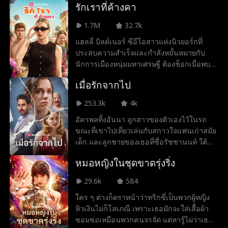
รักเราที่ค้างคา
ชายที่กำลังอยู่ในอาการโคม่าหลังอุบัติเหตุร้าย
แรง แต่ไม่นานนัก ชื่อเสียงอื้อฉาวของซามู
1.7M
32.7k
เอล เทรนต์ก็กลับมามีชีวิตอีกครั้ง เมื่อเขาฟื้น
แฮลลี่ บิลด์เนอร์ ซีอีโอสาวแห่งนิวยอร์กที่
ขึ้นมาและพบว่าตัวเองหมั้นหมายกับหญิงแปลก
ประสบความสำเร็จและกำลังหมั้นหมายกับ
หน้าที่เขาไม่เคยรู้จักมาก่อน!
นักการเมืองหนุ่มมหาเศรษฐี ต้องช็อกเมื่อพบ
ว่ารักแรกในวัยเรียนของเธอไม่เคยเซ็นใบหย่า
เมื่อรักจากไป
เลย ด้วยความตั้งใจที่จะจัดการเรื่องในอดีตให้
เรียบร้อย เธอจึงเดินทางกลับบ้านเกิด เพียงเพื่อ
253.3k
4k
พบว่าแฟนเก่าของเธอกำลังปิดบังความลับ
อัครพลทิ้งอันนา ลูกสาวของตัวเองไว้ในรถ
ใหญ่สองเรื่อง: เหตุผลที่แท้จริงที่เขาทำให้เธอ
ขณะที่เขาไปเที่ยวเล่นกับสกาวใจแฟนเก่าสมัย
เสียใจ และความจริงที่ว่าลูกสาววัย 7 ขวบของ
เด็ก และลูกชายของเธอที่ชื่อรัชชานนท์ ใต้
เขาคือลูกของเธอ ในขณะที่ความรู้สึกเก่าๆ
แสงแดดร้อนแรงของฤดูร้อน รถเกิดความร้อน
กลับมาลุกโชนอีกครั้ง แฮลลี่ต้องเผชิญกับการ
หมอหญิงในชุดขาดรุ่งริ่ง
สูงจนดับ เครื่องปรับอากาศหยุดทำงาน อันนา
เลือกระหว่างชีวิตที่เธอสร้างขึ้นมา กับชีวิตที่
เริ่มมีอาการร้อนจัดจนเสี่ยงจะเป็นลมแดดและ
เธอทิ้งไว้เบื้องหลัง
29.6k
584
เกือบหมดสติ เธอรีบกดโทรศัพท์หาอัครพลเพื่อ
ใคร ๆ ต่างก็ตราหน้าว่าทริกซี่เป็นพวกผู้หญิง
ขอความช่วยเหลือ แต่อัครพลกลับวางสายโดย
หิวเงินไม่ก็โสเภณี เพราะเธอมักจะใส่เสื้อผ้า
ไม่ฟังสิ่งที่เธอพูด ก่อนที่แท็บเล็ตของอันนาจะ
ซอมซ่อเหมือนพวกคนจรจัด แต่หารู้ไม่ว่าเธอ
หมดแบตเตอรี่ เธอรีบโทรหาแม่ ขอให้แม่ช่วย