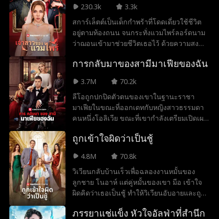
เตอร์ค่อยๆ ฟื้นตัวขึ้น เขาสื่อสารได้เพียงแค่กด
230.3k
3.3k
ปุ่มเรียกพยาบาล ในขณะเดียวกัน ศัตรูที่แฝงตัว
สการ์เล็ตต์เป็นเด็กกำพร้าที่โดดเดี่ยวใช้ชีวิต
มาในคราบหมอกำลังหลอกลวงครอบครัวของ
อยู่ตามท้องถนน จนกระทั่งแวมไพร์ลอร์ดนาม
เขา แต่ท่ามกลางช่วงวิกฤติ เฮกเตอร์สามารถ
ว่าฌอนเข้ามาช่วยชีวิตเธอไว้ ด้วยความสง
พูดได้เป็นครั้งแรก พร้อมเตือนศัตรูว่า เพียงแค่
สารฌอนจึงพาเธอกลับไปที่บ้านและรับเธอไว้
โทรศัพท์ครั้งเดียว เขาสามารถนำพวกเขาเข้า
การกลับมาของสามีมาเฟียของฉัน
เป็นทั้งธรอลล์และคนรัก เขาสาบานคำสัตย์
สู่กระบวนการยุติธรรม.
โลหิตพร้อมให้คำมั่นว่าจะปกป้องเธอให้
3.7M
70.2k
ปลอดภัยเสมอ ทว่า วันเวลาที่เต็มไปด้วยความ
ลีโอถูกปกปิดตัวตนของเขาในฐานะราชา
สุขและความรักกลับต้องสิ้นสุดลง เมื่อเชลซี
มาเฟียในขณะที่ออกเดทกับหญิงสาวธรรมดา
มนุษย์สาวผู้เย้ายวนและอันตรายปรากฏตัวขึ้น
คนหนึ่งโอลิเวีย ขณะที่เขากำลังเตรียมเปิดเผย
เธอเข้ามายั่วยวนจนฌอนหลงใหลและพราก
ตัวตนกับเธอ อุบัติเหตุทางรถยนต์ทำให้เขาอยู่
เขาไปจากสการ์เล็ตต์ ไม่เพียงเท่านั้นฌอนยัง
ถูกเข้าใจผิดว่าเป็นชู้
ในสภาพที่ควบคุมตัวเองไม่ได้ โอลิเวียอยู่เคียง
เปลี่ยนเชลซีให้กลายเป็นแวมไพร์และยอมให้
ข้างเขาอย่างซื่อสัตย์ แปดปีต่อมา ลีโอตื่นขึ้น
เชลซีดื่มเลือดจากสการ์เล็ตต์ด้วย เมื่อหมกมุ่น
4.8M
70.8k
และการกระทำแรกของเขาคือการขอโอลิเวีย
อยู่กับคนรักคนใหม่ฌอนจึงลืมคืนสำคัญของ
วิเวียนกลับบ้านเร็วเพื่อฉลองงานหมั้นของ
แต่งงาน ญาติและเพื่อนของโอลิเวียคิดว่าลีโอ
คำสัตย์โลหิต ปล่อยให้สการ์เล็ตต์ถูกทอดทิ้งจน
ลูกชาย โนอาห์ แต่คู่หมั้นของเขา มีอ เข้าใจ
เป็นเพียงผู้ชายน่าสงสารที่นั่งรถเข็น โดยไม่รู้
ใกล้ตาย ด้วยความเจ็บปวดและอับอายสกา
ผิดคิดว่าเธอเป็นชู้ ทำให้วิเวียนอับอายและถูก
ว่าเขาคือดอน แกมบิโน ทายาทของตระกูล
ร์เล็ตต์จึงตัดสินใจมีชีวิตเพื่อตัวเอง เธอยอม
ด่าทอ เมื่อโนอาห์กลับมาและพบว่าแม่หายไป
มาเฟียที่ทรงอิทธิพลที่สุดในโลก
เสี่ยงชีวิตเพื่อจากฌอนไปและตัดขาดสาย
ภรรยาแช่แข็ง หัวใจอัลฟ่าที่สำนึก
เขาโกรธจัดและสาบานว่าจะตามหาแม่ให้เจอ
สัมพันธ์ระหว่างธรอลล์กับนายเหนือหัวให้สิ้น