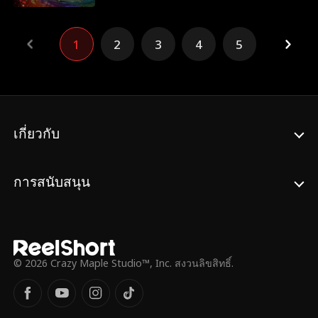
คือคนเพียงคนเดียวเท่านั้นที่จะรักษาไลแซนเด
เธอที ทว่าก่อนที่อันนาจะบอกโลเคชันให้คติ
อร์ อาร์มสตรอง วีรบุรุษสงครามผู้มั่งคั่งและ
ยารู้ เครื่องก็ปิดไปเสียก่อน คติยาจึงเริ่มออก
ฮอตที่สุดในประเทศได้ (แถมยังจะได้ครอบ
ตามหาลูกสาวอย่างสิ้นหวัง เธอจะสามารถหา
1
2
3
4
5
ครองหัวใจของเขาด้วยนะ)
ลูกและช่วยชีวิตเธอไว้ได้ทันเวลาก่อนที่จะเกิด
เรื่องไม่คาดคิดหรือไม่?
เกี่ยวกับ
การสนับสนุน
© 2026 Crazy Maple Studio™, Inc. สงวนลิขสิทธิ์.