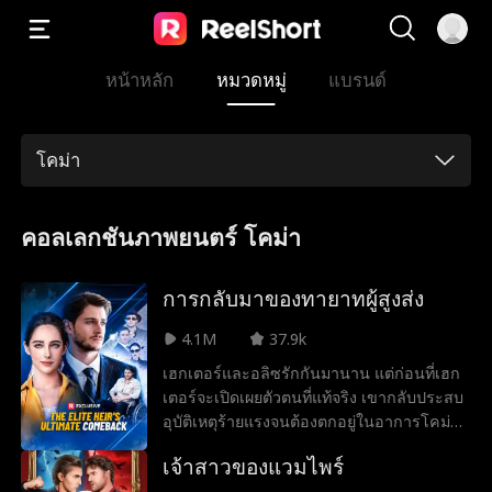
หน้าหลัก
หมวดหมู่
แบรนด์
โคม่า
คอลเลกชันภาพยนตร์ โคม่า
การกลับมาของทายาทผู้สูงส่ง
4.1M
37.9k
เฮกเตอร์และอลิซรักกันมานาน แต่ก่อนที่เฮก
เตอร์จะเปิดเผยตัวตนที่แท้จริง เขากลับประสบ
อุบัติเหตุร้ายแรงจนต้องตกอยู่ในอาการโคม่า
แม้ครอบครัวของอลิซจะไม่ได้ร่ำรวย แต่ก็ช่วย
เจ้าสาวของแวมไพร์
เหลือค่ารักษาของเขาเท่าที่จะทำได้ ขณะที่เฮก