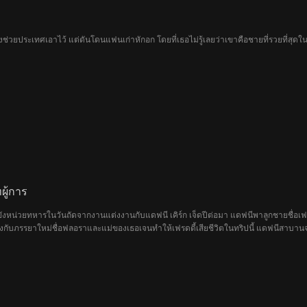
กวิน ทหารกล้า กลับบ้านมาหลังช่วยประเทศเอาไว้ แต่ดันโดนแฟนเก่าหักอก โดยที่เธอไม่รู้เลยว่าเขาคือช
ู้การ
งหน่วยทหารในวันถัดจากงานแต่งงานกับแดฟนี เคิร์ก เจ็ดปีต่อมา แดฟนีพาลูกชายชื่อเฟรดดี
กับภรรยาใหม่ชื่อฟลอราและแม่ของเธอเจนทำให้เฟรดดี้เสียชีวิตในทริปนี้ แดฟนีสาบานจะ
ตาอันทรงอำนาจ แต่สุดท้ายถูกฟลอราฆ่าแล้วเธอก็ฆ่าตัวตายตาม