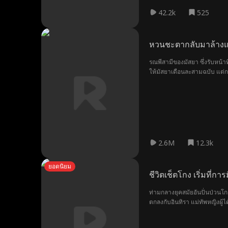
42.2k
525
หวนชะตากลับมาล้างแ
รณพีสามีของมัสยา ซึ่งรับหน้า
ให้มัสยาเดือนละสามฉบับ แต่กลับ
อดตายอย่างน่าอนาถ โชคดีที่ม
2.6M
12.3k
ยอดนิยม
ชีวิตเช็ตโกง เริ่มที่การมี
ท่ามกลางยุคสมัยอันปั่นป่วนโก
ตกลงกับอินทิรา แม่ทัพหญิงผู้ไ