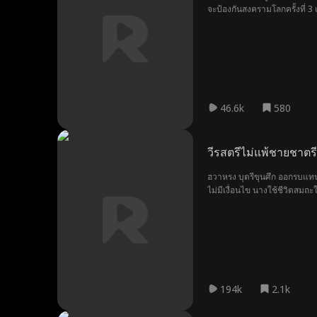
จะป้องกันสงครามโลกครั้งที่ 3
46.6k
580
วีรสตรีไม่แพ้ชายชาตรี
ฮวาหรง บุตรีขุนศึก ออกรบแท
ไม่มีเงื่อนไข นางใช้ชีวิตสมถ
จวน เพื่อให้สตรีผู้นั้นเข้าม
อย่างเด็ดขาด และอาสากลับไป
ปราบความไม่สงบทางตอนเหนือ 
194k
2.1k