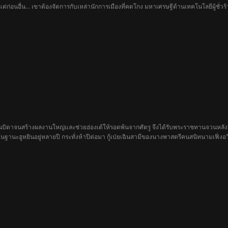
 แต่ก่อนอื่น... เขาต้องจัดการกับเหล่านักการเมืองที่คดโกง มหาเศรษฐีด้านเทคโนโลยีผู้ช
นบิดาจนสร้างผลงานใหญ่และช่วยฮ่องเต้ให้รอดพ้นจากศัตรู จึงได้รับพระราชทานจวนหลัง
ะในฐานะฮูหยินอยู่หลายปี กระทั่งห้าปีต่อมา กู้เป่ยเฉินสามีของนางพาสตรีคนสนิทนามเฟิ
าแทน อีกทั้งครอบครัวยังร่วมกันกดดันและเรียกร้องทรัพย์สินจากนางอย่างไม่เป็นธรรม คว
ออกรบเพื่อปกป้องชายแดนและราษฎรอีกครั้ง ระหว่างศึก นางได้พบองค์รัชทายาทผู้ชื่นช
สร้างคุณงามความดีและผ่านอุปสรรคมากมาย สุดท้ายความจริงใจและความรักแท้ก็ทำให้ทั