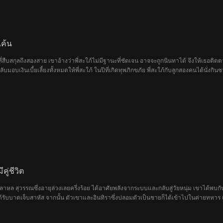
ค้น
ที่สืบสกุลถึงสองสาย เขาอ้างว่าพี่สะใภ้ไม่มีฐานะที่ชัดเจน อาจจะถูกนินทาได้ จึงให้เธอต
มอบเงินเบี้ยเลี้ยงทั้งหมดให้พี่สะใภ้ ในปีที่เกิดทุพภิกขภัย พี่สะใภ้กับลูกสองคนได้นั่งก
ัสยาได้กลับมาเกิดใหม่ ชาตินี้เธอจะไม่ยอมทนกับชะตากรรมแบบเดิมอีกต่อไป
คู่ชีวิต
ลาหล สุวรรณซึ่งอายุล่วงเลยครึ่งร้อย ได้อาศัยพลังจากระบบและกลับสู่วัยหนุ่ม เขาได้พบก
ด้รับบาดเจ็บสาหัส จากนั้น ตัวเขาและอินทิราซึ่งปลอมตัวเป็นชายก็ได้เข้าไปในค่ายทหาร เรื