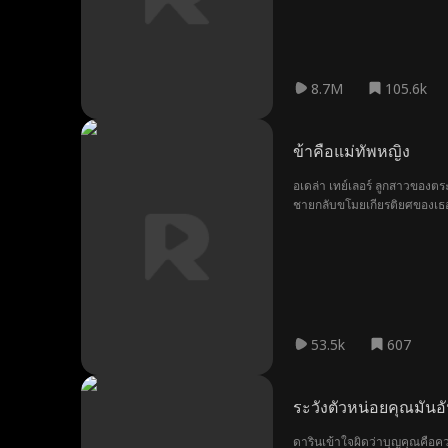
8.7M
105.6k
ข้าคือแม่ทัพหญิง
อเดล่า เทย์เลอร์ ลูกสาวของต
ชายกลับขโมยเกียรติยศของเธอ เ
53.5k
607
ระวังตัวหน่อยคุณมันอ
ดารินเข้าใจผิดว่าบุญคุณคือค