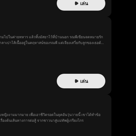
เล่น
ิดตามไปในค่ายทหาร แล้วทิ้งมัสยาไว้ที่บ้านนอก รณพีเขียนจดหมายรัก
ินซาลาเปาไส้เนื้ออยู่ในคฤหาสน์ของรณพี แต่เจียงเสวี่ยกับลูกของเธอต้อง
เล่น
ับหญิงงามมากมาย เพื่อเอาชีวิตรอดในยุคอันวุ่นวายนี้ เขาได้ทำข้อ
่องต้นเส้นทางการต่อสู้ จากชาวนาสู่แม่ทัพผู้เกรียงไกร