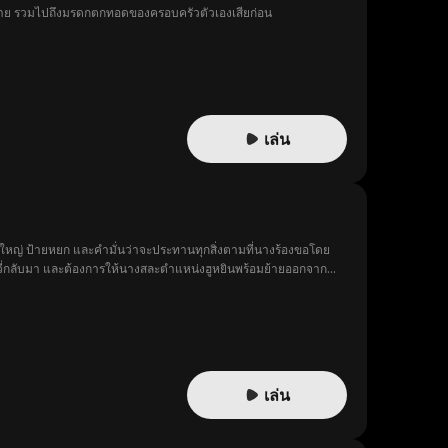
ั่วร้าย รวมไปถึงมรดกตกทอดของครอบครัวตัวเองเสียก่อน
เล่น
ใหญ่ ป้ายหยก และคำมั่นว่าจะประทานทุกสิ่งตามที่นางร้องขอโดย
่งอวี่กลับมา และต้องการให้นางสละตำแหน่งฮูหยินพร้อมย้ายออกจาก
ามอัปยศและการถูกทรยศทำให้ฮวาหรงตัดสินใจเข้าวัง ใช้ป้ายหยกขอหย่า
มในความกล้าหาญและตกหลุมรักนางตั้งแต่แรกพบ ทั้งสองร่วมมือกัน
้งสองได้ครองคู่กันอย่างสมศักดิ์ศรี
เล่น