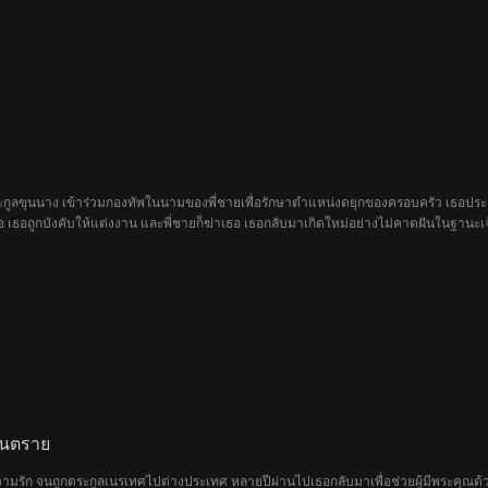
ระกูลขุนนาง เข้าร่วมกองทัพในนามของพี่ชายเพื่อรักษาตำแหน่งดยุกของครอบครัว เธอประสบ
ธอถูกบังคับให้แต่งงาน และพี่ชายก็ฆ่าเธอ เธอกลับมาเกิดใหม่อย่างไม่คาดฝันในฐานะเจ้า
ันตราย
วามรัก จนถูกตระกูลเนรเทศไปต่างประเทศ หลายปีผ่านไปเธอกลับมาเพื่อช่วยผู้มีพระคุณด