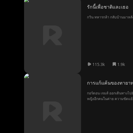
รักนี้เพื่อชาติและเธอ
115.3k
1.9k
การแก้แค้นของทายาทผ
กอร์ดอน เจมส์ ออกเดินทางไปยั
หญิงอีกคนในค่าย ความขัดแย้ง
กอร์ดอนฆ่าเจนเพื่อเอาใจพ่อ