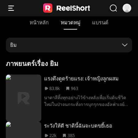
หน้าหลัก
หมวดหมู่
แบรนด์
ยิม
ภาพยนตร์เรื่อง ยิม
แรงดึงดูดร้ายแรง: เจ้าหญิงลูกผสม
83.8k
963
นาตาลีทิ้งทุกอย่างไว้ข้างหลังเพื่อเริ่มต้นชีวิต
ใหม่ในป่าจนกระทั่งการบุกรุกของอัลฟ่าเจย์นำ
ไปสู่การตายของพ่อแม่ทั้งคู่ เมื่อกลับมานาตาลี
รู้ว่าอัลฟ่าใหม่นี้ไม่ใช่คนที่เขาดูเหมือนและทุก
สิ่งที่เธอรู้เกี่ยวกับตัวเองนั้นเป็นเรื่องโกหก เธอ
ระวังให้ดี ชาตินี้ฉันจะบดขยี้เธอ
สามารถไว้วางใจคนแปลกหน้าอันตรายนี้ได้
22k
385