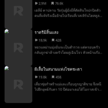
2.9M
76.6k
เพียงแต่เข้าไปเกี่ยวพันกับ มินตรา สิริประกาย
เฮลีย์ คาปลาน วัยรุ่นผู้มั่งมีที่ตัดสินใจปกปิดตัว
นักเทนนิสสาวหน้าใหม่ แต่เขายังต้องการให้ ล
ตนที่แท้จริงเมื่อย้ายไปเรียนที่เวสเทิร์นไฮสคูล
ลินไปเป็นโค้ชให้กับหล่อนอีกด้วย ลลินจะตอบ
ซึ่งเป็นโรงเรียนรัฐบาล เฮลีย์เบื่อหน่ายกับการ
รับความรักที่ทรยศและหักหลังเธอ หรือเธอจะ
เป็นที่รู้จักเพียงเพราะฐานะร่ำรวยของ
เลือกรวบรวมความกล้าแล้วเดินออกมา และ
ครอบครัว เธอจึงหวังว่าจะได้มีเพื่อนแท้และ
ราตรีมิสิ้นแสง
ปลุกศักยภาพที่เธอสูญเสียไป ให้กลับคืนมาอีก
สัมผัสชีวิตวัยรุ่นที่ปกติสุข อย่างไรก็ตาม แผน
ครั้ง"
18.9k
428
ของเธอกลับต้องพังทลายเมื่อแคนดิซ แมทธิส
หยวนหม่านมุ่งมั่นจะเป็นตำรวจ แต่ครอบครัว
ลูกสาวของสาวใช้ของตระกูลคาปลาน มาที่
กลับถูกฆ่าล้างครัวโดยลู่เฉินโจว หัวหน้าแก๊ง
โรงเรียนโดยแอบอ้างว่าเป็นทายาทของตระกูล
มาเฟีย เธอจึงแฝงตัวเข้าไปเพื่อแก้แค้น แต่กลับ
คาปลาน แคนดิซไต่เต้าขึ้นสู่ตำแหน่งสูงสุดของ
พบว่าเขาคือตำรวจนอกเครื่องแบบ ทั้งสองจึง
ลำดับชั้นทางสังคมอย่างรวดเร็ว ในขณะที่เฮลีย์
ร่วมมือกันวางแผนโค่นองค์กรอาชญากรรม
ผีเสื้อในสนามแห่งโชคชะตา
พบว่าตัวเองอยู่อันดับล่างสุด ถูกกลั่นแกล้งและ
และนำตัวเมิ่งอิ๋นคุน หัวหน้าใหญ่มาดำเนินคดี
ล้อเลียน แต่แผนของเธอกลับวุ่นวายเมื่อแคน
19.8k
458
จนสำเร็จ
ดิซ แมททิส ลูกสาวของแม่บ้านครอบครัวแคป
เสี่ยวซุ่ยกำพร้าแม่และเกือบถูกญาติขาย จึงหนี
แลนมาที่โรงเรียนและแอบอ้างว่าเป็นทายาท
ไปฝึกยุทธ์กับตา 10 ปีต่อมาเธอได้โอกาสเข้า
แคปแลน แคนดิซไต่ขึ้นสู่จุดสูงสุดของสังคม
เมืองฝึกฝน เอาชนะคู่แข่งด้วยเพลงหอกตระกูล
อย่างรวดเร็ว ขณะที่เฮลีย์กลับอยู่ที่ต่ำสุด ถูก
จนคว้าแชมป์โลก สร้างตำนานจากเด็กไร้ที่พึ่งสู่
กลั่นแกล้งและเยาะเย้ย
ยอดนักสู้หญิง