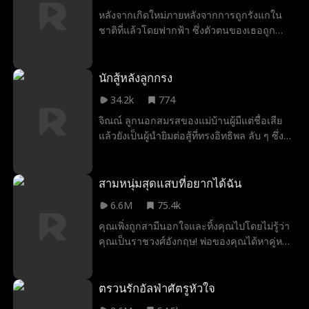
ไหมเมื่อเธอไม่สามารถไว้วางใจตัวเองได้หรือ
หลังจากเกิดใหม่ภายหลังจากการถูกรังแกใน
ไม่?
ชาติที่แล้วโดยฟากฟ้า ซึ่งตัวตนของเธอถูก
ขโมยไปและท้ายที่สุดนำไปสู่ความตาย อารียา
ก็มุ่งมั่นที่จะทวงคืนสถานะที่แท้จริงของตนใน
ฐานะทายาทหญิงตระกูลมาเฟีย เธอออกเดิน
นักสู้หลังลูกกรง
หน้าเพื่อเอาชนะด้วยไหวพริบและทำให้ฟากฟ้า
34.2k
774
อับอายในทุกโอกาส คุ้มครองเพื่อนของตัวเอง
จิณณ์ ลูกนอกสมรสของแม่บ้านผู้มีแต่ชื่อเสีย
เคลื่อนไหวอย่างแนบเนียนโดยไม่เป็นที่จับตา
แล้วยังเป็นผู้นำยิมต่อสู้ที่ทรงอิทธิพล ลับ ๆ ซึ่ง
ขณะเดียวกันก็ปลดปล่อยทักษะการต่อสู้จาก
ฝึกฝนภายใต้การดูแลของโค้ชนอกคอกทั้งสาม
ชาติที่แล้วของเธอออกมา แล้วเมื่อไรกันที่ทุก
คน เมื่อเขาถูกส่งเข้าแข่งขันในเวทีจอมอาชา
คนจะตระหนักรู้ว่าเธอคือทายาทหญิงตระกูล
สนามทดสอบศิลปะการต่อสู้แบบผสมชั้นยอดที่
สามหนุ่มสุดแสบที่อยากได้ฉัน
มาเฟียตัวจริง?
เกิดขึ้นเพียงครั้งเดียวในแต่ละรุ่น เขาจำเป็น
6.6M
75.4k
ต้องเผชิญกับการทรยศ ความอับอาย และภาระ
คุณเพิ่งถูกสามีนอกใจและทิ้งคุณไปโดยไม่รู้ว่า
การฝึกที่มีแรงกดดันมหาศาล ขณะที่คู่แข่งลุก
คุณเป็นราชวงศ์อังกฤษ! พ่อของคุณได้หาคู่หมั้น
ขึ้นท้าทายและครอบครัวก็ยังพยายามบดขยี้เขา
ที่สมบูรณ์แบบ 3 คนให้คุณ แต่คุณมีเวลาเลือก
จิณณ์ต้องพิสูจน์ให้ได้อย่างเด็ดขาดว่า เขาไม่ได้
เพียง 7 วันเท่านั้น! คุณจะเลือกใคร? หรือจะ
เกิดมาเพื่อแตกสลาย… หากแต่ถูกสร้างมาเพื่อสู้
เลือกทั้งสามคน?
ตรวนรักอัลฟ่าศัตรูหัวใจ