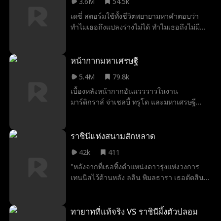
3.6M
54.5k
เดซี่ สตอร์มใช้ทั้งชีวิตพยายามหาคำตอบว่า
ทำไมเธอถึงแปลงร่างไม่ได้ ทำไมเธอถึงไม่มี
หมาป่า ถูกทั้งฝูงเกลียดชัง เธอคิดว่าตัวเองยังมี
คู่แห่งโชคชะตาอยู่ข้างกาย... จนกระทั่งวันเกิด
ปีที่สิบแปด อัลฟ่าผู้เป็นที่รักนอกใจและทำลาย
หน้ากากมหาเศรษฐี
สายใยคู่แห่งโชคชะตาของพวกเขา เพื่อยกตำ
5.4M
79.8k
แหน่งลูน่าให้กับศัตรูตัวฉกาจของเธอ เดซี่หนี
เบื้องหลังหน้ากากอันแวววาวในงาน
ไปทั้งน้ำตา แต่เพียงหกเดือนต่อมา แม่ของเธอ
มาร์ดิกราส์ จ่าเชลบี้ ทรูโด และมหาเศรษฐี
กลับเสียชีวิตอย่างลึกลับ และเธอถูกบังคับให้
กริฟฟิน รอย ต่างไม่ชั่งใจ สามปีต่อมาเชลบี้ผู้
กลับบ้านโดยโนแลน เฟนเรียร์ ซึ่งเป็นอัลฟ่าคน
สิ้นหวังได้แต่งงานด้วยเหตุผลส่วนตัวกับชายไร้
ใหม่ ชายที่เธอโทษว่าเป็นต้นเหตุของทุกอย่าง
บ้านที่เธอไม่รู้จักนั่นคือกริฟฟิน เขาจึงปล่อยให้
ราชินีแห่งสนามสักหลาด
เธอสาบานว่าจะไม่มีวันให้อภัยเขา แต่ยิ่งอยู่
เธอเชื่อว่าเขาเป็นคนจน จนตอนนี้คนแปลก
ใกล้กัน เดซี่กลับยิ่งรู้สึกถึงแรงดึงดูดบางอย่างที่
42k
411
หน้าสองคนที่ไม่ใช่คนแปลกหน้ากันเลย ต่างพบ
ไม่น่าเป็นไม่ได้ เธอจะมีสายใยคู่แห่งโชคชะตา
"หลังจากที่เธอทิ้งตำแหน่งดาวรุ่งแห่งวงการ
ว่าตัวเองอยู่ในหน้ากากแห่งหัวใจที่แสนวิเศษ
กับศัตรูตัวฉกาจของเธอได้ยังไง
เทนนิสไว้ด้านหลัง ลลิน พิมลธารา เธอตัดสินใจ
ทุ่มเททั้งชีวิตเพื่อช่วยแฟนหนุ่ม อธิป ให้ขึ้นไปสู่
จุดสูงสุดของวงการเทนนิส แต่พอเขาคว้า
แชมป์แกรนด์สแลมได้สำเร็จ อำนาจชื่อเสียง
ทายาทที่แท้จริง VS ราชินีผึ้งตัวปลอม
กลับทำให้เขาเปลี่ยนไปเป็นคนละคน อธิป ไม่